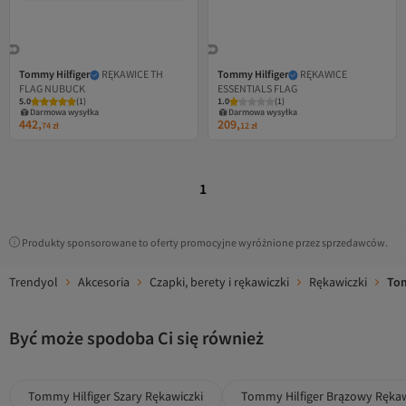
Tommy Hilfiger
RĘKAWICE TH
Tommy Hilfiger
RĘKAWICE
FLAG NUBUCK
ESSENTIALS FLAG
5.0
(
1
)
1.0
(
1
)
Darmowa wysyłka
Darmowa wysyłka
442,
209,
74
zł
12
zł
1
Produkty sponsorowane to oferty promocyjne wyróżnione przez sprzedawców.
Trendyol
Akcesoria
Czapki, berety i rękawiczki
Rękawiczki
Tom
Być może spodoba Ci się również
Tommy Hilfiger Szary Rękawiczki
Tommy Hilfiger Brązowy Rękaw