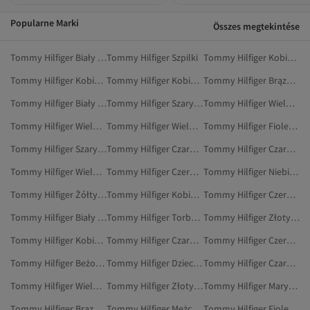
Popularne Marki
Összes megtekintése
Tommy Hilfiger Biały Dżinsy
Tommy Hilfiger Szpilki
Tommy Hilfiger Kobiety Marynarki I Kamizelki
Tommy Hilfiger Kobiety Stroje Kąpielowe
Tommy Hilfiger Kobiety Szpilki
Tommy Hilfiger Brązowy Marynarki I Kamizelki
Tommy Hilfiger Biały Marynarki I Kamizelki
Tommy Hilfiger Szary Odzież Sportowa
Tommy Hilfiger Wielokolorowy Stroje Kąpielowe
Tommy Hilfiger Wielokolorowy Marynarki I Kamizelki
Tommy Hilfiger Wielokolorowy Odzież Domowa
Tommy Hilfiger Fioletowy Szpilki
Tommy Hilfiger Szary Spodnie
Tommy Hilfiger Czarny Dresy
Tommy Hilfiger Czarny Spodnie Dresowe
Tommy Hilfiger Wielokolorowy Mokasyny
Tommy Hilfiger Czerwony Marynarki
Tommy Hilfiger Niebieski Dżinsy
Tommy Hilfiger Żółty Marynarki I Kamizelki
Tommy Hilfiger Kobiety Buty Na Płaskim Obcasie
Tommy Hilfiger Czerwony Szaliki
Tommy Hilfiger Biały Kamizelki
Tommy Hilfiger Torby Na Siłownię
Tommy Hilfiger Złoty Marynarki I Kamizelki
Tommy Hilfiger Kobiety Kamizelki
Tommy Hilfiger Czarny Oksfordki
Tommy Hilfiger Czerwony Marynarki I Kamizelki
Tommy Hilfiger Beżowy Mokasyny
Tommy Hilfiger Dzieci Kamizelki
Tommy Hilfiger Czarny Mokasyny
Tommy Hilfiger Wielokolorowy Teczki I Kopertówki
Tommy Hilfiger Złoty Marynarki
Tommy Hilfiger Marynarki I Kamizelki
Tommy Hilfiger Brązowy Odzież
Tommy Hilfiger Mężczyźni Nerki
Tommy Hilfiger Fioletowy Odzież