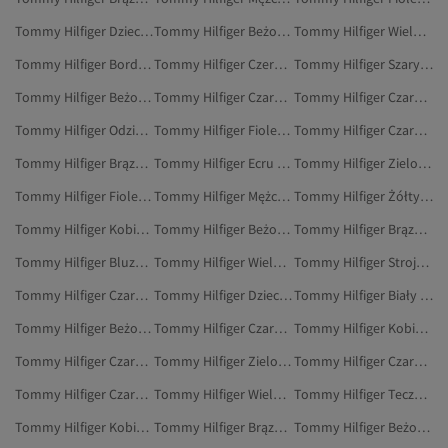
Tommy Hilfiger Dzieci Obuwie
Tommy Hilfiger Beżowy Odzież Sportowa
Tommy Hilfiger Wielokolorowy Odzież
Tommy Hilfiger Bordowy Marynarki I Kamizelki
Tommy Hilfiger Czerwony Torby I Torebki
Tommy Hilfiger Szary Odzież Domowa
Tommy Hilfiger Beżowy Obuwie
Tommy Hilfiger Czarny Marynarki I Kamizelki
Tommy Hilfiger Czarny Torby Na Siłownię
Tommy Hilfiger Odzież Domowa
Tommy Hilfiger Fioletowy Odzież Domowa
Tommy Hilfiger Czarny Walizki
Tommy Hilfiger Brązowy Oksfordki
Tommy Hilfiger Ecru Marynarki I Kamizelki
Tommy Hilfiger Zielony Dżinsy
Tommy Hilfiger Fioletowy Obuwie
Tommy Hilfiger Mężczyźni Mokasyny
Tommy Hilfiger Żółty Plecaki
Tommy Hilfiger Kobiety Etui Na Karty
Tommy Hilfiger Beżowy Dżinsy
Tommy Hilfiger Brązowy Szaliki
Tommy Hilfiger Bluzki Damskie
Tommy Hilfiger Wielokolorowy Odzież Sportowa
Tommy Hilfiger Stroje Kąpielowe
Tommy Hilfiger Czarny Torby I Pokrowce
Tommy Hilfiger Dzieci Bluzki Damskie
Tommy Hilfiger Biały Czapki, Berety I Rękawiczki
Tommy Hilfiger Beżowy Szaliki
Tommy Hilfiger Czarny Szaliki
Tommy Hilfiger Kobiety Spódnice
Tommy Hilfiger Czarny Torebki
Tommy Hilfiger Zielony Marynarki I Kamizelki
Tommy Hilfiger Czarny Torby I Torebki
Tommy Hilfiger Czarny Dżinsy
Tommy Hilfiger Wielokolorowy Kamizelki
Tommy Hilfiger Teczki I Kopertówki
Tommy Hilfiger Kobiety Czapki, Berety I Rękawiczki
Tommy Hilfiger Brązowy Torby I Torebki
Tommy Hilfiger Beżowy Odzież