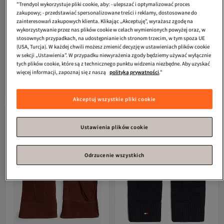
"Trendyol wykorzystuje pliki cookie, aby: - ulepszać i optymalizować proces
zakupowy; - przedstawiać spersonalizowane treści i reklamy, dostosowane do
zainteresowań zakupowych klienta. Klikając „Akceptuję”, wyrażasz zgodę na
wykorzystywanie przez nas plików cookie w celach wymienionych powyżej oraz, w
stosownych przypadkach, na udostępnianie ich stronom trzecim, w tym spoza UE
(USA, Turcja). W każdej chwili możesz zmienić decyzję w ustawieniach plików cookie
w sekcji „Ustawienia”. W przypadku niewyrażenia zgody będziemy używać wyłącznie
tych plików cookie, które są z technicznego punktu widzenia niezbędne. Aby uzyskać
Tommy Hilfiger
RĘKAWICE TH RWB
Tommy Hilfiger
RĘKAWICE TH RWB
więcej informacji, zapoznaj się z naszą
polityką prywatności
."
MATERIAL MIX
MATERIAL MIX
Darmowa wysyłka
Darmowa wysyłka
442,
442,
74
zł
74
zł
Akceptuj wszystkie pliki cookie
Ustawienia plików cookie
Odrzucenie wszystkich