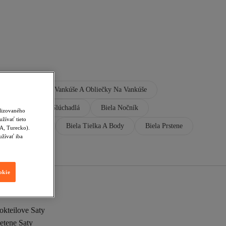
e Saty
Biela Vankúše A Obliečky Na Vankúše
Tváre
Biela Slúchadlá
Biela Nočník
alizovaného
žívať tieto
ela Líčenie Pier
Biela Tielka A Body
Biela Prstene
SA, Turecko).
užívať iba
okie
okteilove Saty
etene Saty