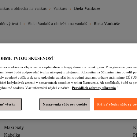
ankúš a obliečka na vankúš
Vankúše
Biela Vankúše
lňový textil
Biela Vankúš a obliečka na vankúš
Biela Vankúše
Taska
Kabelka
Pletene Saty
Tasky Cez Rameno
Letn
OBME TVOJU SKÚSENOSŤ
rániče Vankúšov
Biela Varenie
Biela Negližé
Biela Líčenie 
žíva cookies na Zlepšovanie a optimalizáciu tvojej skúsenosti s nákupom. Poskytovanie person
lám, ktoré budú zodpovedať tvojím nákupným záujmom. Kliknutím na Súhlasím nám povolíš pou
né Vesty
Biela Švihadlo
Vankúše A Obliečky Na Vankúše
Bi
ely uvedené vyššie a ak sa to uplatňuje, zdieľať ich s tretími stranami vrátane strán mimo EÚ (U
ôžeš kedykoľvek zmeniť v nastaveniach coookies v sekcii Nastavenia. Ak nesúhlasíš, budú sa po
 A Obliečka Na Vankúš
yhnutné cookies. Viac informácií nájdeš v našich
Pravidlách ochrany súkromia
."
uť všetky
Nastavenia súborov cookie
Prijať všetky súbory co
Maxi Saty
K
Kabelka
Pl