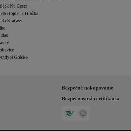
alček Na Cesto
iela Hojdacia Hračka
iela Kraťasy
ike
idas
lavky
ohavice
rendyol Grécko
Bezpečné nakupovanie
Bezpečnostná certifikácia