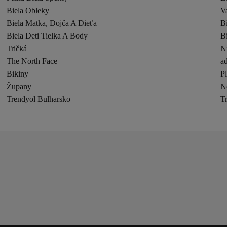
Biela Obleky
V
Biela Matka, Dojča A Dieťa
B
Biela Deti Tielka A Body
B
Tričká
N
The North Face
ad
Bikiny
P
Župany
N
Trendyol Bulharsko
T