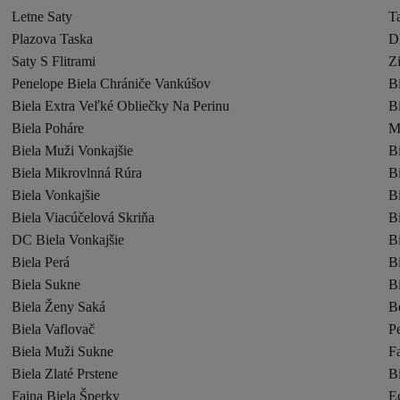
Letne Saty
T
Plazova Taska
D
Saty S Flitrami
Z
Penelope Biela Chrániče Vankúšov
B
Biela Extra Veľké Obliečky Na Perinu
Bi
Biela Poháre
M
Biela Muži Vonkajšie
B
Biela Mikrovlnná Rúra
B
Biela Vonkajšie
B
Biela Viacúčelová Skriňa
B
DC Biela Vonkajšie
Bi
Biela Perá
B
Biela Sukne
B
Biela Ženy Saká
B
Biela Vaflovač
P
Biela Muži Sukne
Fa
Biela Zlaté Prstene
B
Faina Biela Šperky
E