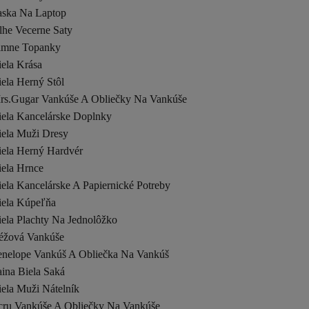
aska Na Laptop
lhe Vecerne Saty
imne Topanky
iela Krása
ela Herný Stôl
rs.Gugar Vankúše A Obliečky Na Vankúše
iela Kancelárske Doplnky
iela Muži Dresy
iela Herný Hardvér
iela Hrnce
ela Kancelárske A Papiernické Potreby
iela Kúpeľňa
iela Plachty Na Jednolôžko
éžová Vankúše
enelope Vankúš A Obliečka Na Vankúš
ina Biela Saká
iela Muži Nátelník
cru Vankúše A Obliečky Na Vankúše