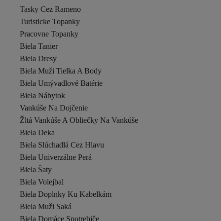
Tasky Cez Rameno
Turisticke Topanky
Pracovne Topanky
Biela Tanier
Biela Dresy
Biela Muži Tielka A Body
Biela Umývadlové Batérie
Biela Nábytok
Vankúše Na Dojčenie
Žltá Vankúše A Obliečky Na Vankúše
Biela Deka
Biela Slúchadlá Cez Hlavu
Biela Univerzálne Perá
Biela Šaty
Biela Volejbal
Biela Doplnky Ku Kabelkám
Biela Muži Saká
Biela Domáce Spotrebiče