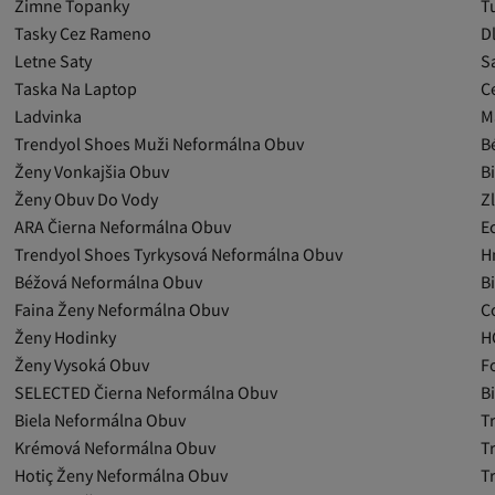
Zimne Topanky
T
Tasky Cez Rameno
D
Letne Saty
Sa
Taska Na Laptop
C
Ladvinka
M
Trendyol Shoes Muži Neformálna Obuv
B
Ženy Vonkajšia Obuv
B
Ženy Obuv Do Vody
Z
ARA Čierna Neformálna Obuv
E
Trendyol Shoes Tyrkysová Neformálna Obuv
H
Béžová Neformálna Obuv
B
Faina Ženy Neformálna Obuv
C
Ženy Hodinky
H
Ženy Vysoká Obuv
F
SELECTED Čierna Neformálna Obuv
B
Biela Neformálna Obuv
T
Krémová Neformálna Obuv
T
Hotiç Ženy Neformálna Obuv
T