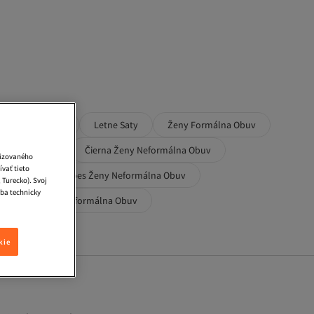
Kokteilove Saty
Letne Saty
Ženy Formálna Obuv
ormálna Obuv
Čierna Ženy Neformálna Obuv
lizovaného
vať tieto
Obuv
Fox Shoes Ženy Neformálna Obuv
 Turecko). Svoj
iba technicky
SOHO Ženy Neformálna Obuv
kie