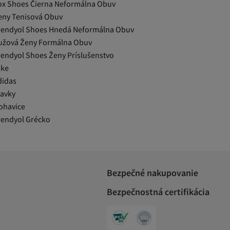
ox Shoes Čierna Neformálna Obuv
eny Tenisová Obuv
rendyol Shoes Hnedá Neformálna Obuv
užová Ženy Formálna Obuv
rendyol Shoes Ženy Príslušenstvo
ike
didas
lavky
ohavice
rendyol Grécko
Bezpečné nakupovanie
Bezpečnostná certifikácia