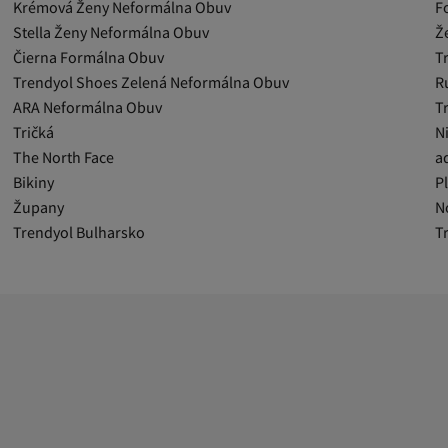
Krémová Ženy Neformálna Obuv
F
Stella Ženy Neformálna Obuv
Ž
Čierna Formálna Obuv
T
Trendyol Shoes Zelená Neformálna Obuv
R
ARA Neformálna Obuv
T
Tričká
N
The North Face
a
Bikiny
P
Župany
N
Trendyol Bulharsko
T