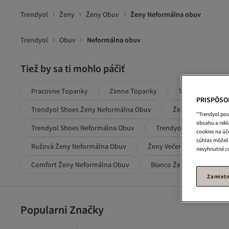
Trendyol
Ženy
Ženy Obuv
Ženy Neformálna obuv
Trendyol
Obuv
Neformálna obuv
Tiež by sa ti mohlo páčiť
Pracovne Topanky
Zimne Topanky
Turisticke Topa
PRISPÔSO
Trendyol Shoes Ženy Neformálna Obuv
Ženy Obuv
"Trendyol pou
obsahu a rek
Trendyol Shoes Neformálna Obuv
Trendyol Shoes Žltá N
cookies na úče
súhlas môžeš 
Ružová Ženy Neformálna Obuv
Ženy Večerná Obuv
nevyhnutné co
Comfort Ženy Neformálna Obuv
Bianco Ženy Neformálna
Zamietn
Popularni Značky