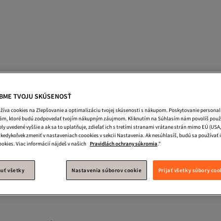
nky
Kabelka
Tasky Cez Rameno
Dlhe Vecerne Saty
BME TVOJU SKÚSENOSŤ
Žltá Ženy Neformálna Obuv
Žltá Neformálna Obuv
Čierna Nef
žíva cookies na Zlepšovanie a optimalizáciu tvojej skúsenosti s nákupom. Poskytovanie persona
lám, ktoré budú zodpovedať tvojím nákupným záujmom. Kliknutím na Súhlasím nám povolíš použí
eformálna Obuv
Ružová Neformálna Obuv
Ženy Vychádzková 
ly uvedené vyššie a ak sa to uplatňuje, zdieľať ich s tretími stranami vrátane strán mimo EÚ (USA,
kedykoľvek zmeniť v nastaveniach coookies v sekcii Nastavenia. Ak nesúhlasíš, budú sa používať 
SOHO Neformálna Obuv
Trendyol Shoes Čierna Neformálna Obuv
okies. Viac informácií nájdeš v našich
Pravidlách ochrany súkromia
."
 Obuv
Fox Shoes Neformálna Obuv
uť všetky
Nastavenia súborov cookie
Prijať všetky súbory coo