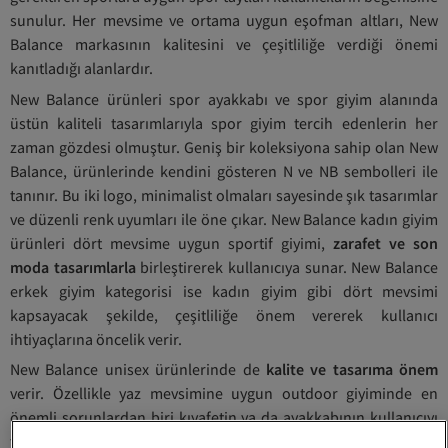
sunulur. Her mevsime ve ortama uygun eşofman altları, New
Balance markasının kalitesini ve çeşitliliğe verdiği önemi
kanıtladığı alanlardır.
New Balance ürünleri spor ayakkabı ve spor giyim alanında
üstün kaliteli tasarımlarıyla spor giyim tercih edenlerin her
zaman gözdesi olmuştur. Geniş bir koleksiyona sahip olan New
Balance, ürünlerinde kendini gösteren N ve NB sembolleri ile
tanınır. Bu iki logo, minimalist olmaları sayesinde şık tasarımlar
ve düzenli renk uyumları ile öne çıkar. New Balance kadın giyim
ürünleri dört mevsime uygun sportif giyimi,
zarafet ve son
moda tasarımlarla
birleştirerek kullanıcıya sunar. New Balance
erkek giyim kategorisi ise kadın giyim gibi dört mevsimi
kapsayacak şekilde, çeşitliliğe önem vererek kullanıcı
ihtiyaçlarına öncelik verir.
New Balance unisex ürünlerinde de
kalite ve tasarıma önem
verir. Özellikle yaz mevsimine uygun outdoor giyiminde en
önemli sorunlardan biri kıyafetin ya da ayakkabının kullanıcıyı
terletmesidir. Bu sorun pek çok kullanıcının canını sıkar ve ürün