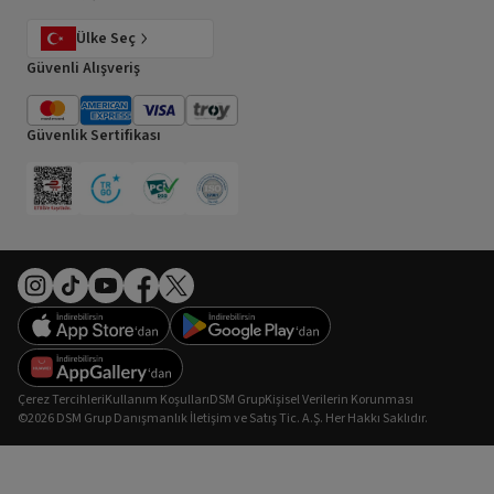
Ülke Seç
Güvenli Alışveriş
Güvenlik Sertifikası
Çerez Tercihleri
Kullanım Koşulları
DSM Grup
Kişisel Verilerin Korunması
©2026 DSM Grup Danışmanlık İletişim ve Satış Tic. A.Ş. Her Hakkı Saklıdır.