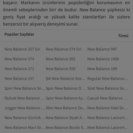
başarır. Markanın ürünlerinin popülerliğini korumasının en
önemli sebeplerinden biri de budur. New Balance şüphesiz ki
geniş fiyat aralığı ve yüksek kalite standartları ile sizlere
benzersiz bir alışveriş deneyimi sunar.
Popüler Sayfalar
Tümü
New Balance 327 Gri
New Balance 574 Gri
New Balance 997
New Balance 574
New Balance 302
New Balance 1906
New Balance 272
New Balance 550
New Balance 109
New Balance 237
Şık New Balance Sneaker
Regular New Balance Outdoor
Spor New Balance Sneaker
Spor New Balance Outdoor
Süet New Balance Sneaker
Nubuk New Balance Sneaker
Spor New Balance Ayakkabı
Casual New Balance Sneaker
Jogger New Balance Outdoor
Slim New Balance Outdoor
New Balance Haki Sneaker
New Balance Günlük Ayakkabı
New Balance Siyah Ayakkabı
New Balance Lacivert Sneaker
New Balance Mavi Sneaker
New Balance Bordo Sneaker
New Balance Lacivert Ayakkabı