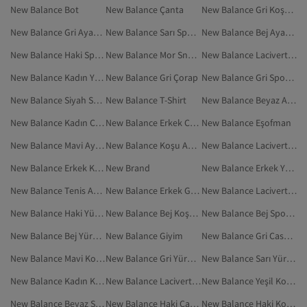
New Balance Bot
New Balance Çanta
New Balance Gri Koşu Ayakkabısı
New Balance Gri Ayakkabı
New Balance Sarı Spor Ayakkabı
New Balance Bej Ayakkabı
New Balance Haki Spor Ayakkabı
New Balance Mor Sneaker
New Balance Lacivert Spor Ayakkabı
New Balance Kadın Yürüyüş Ayakkabısı
New Balance Gri Çorap
New Balance Gri Spor Ayakkabı
New Balance Siyah Spor Ayakkabı
New Balance T-Shirt
New Balance Beyaz Ayakkabı
New Balance Kadın Casual Ayakkabı
New Balance Erkek Casual Ayakkabı
New Balance Eşofman
New Balance Mavi Ayakkabı
New Balance Koşu Ayakkabısı
New Balance Lacivert Koşu Ayakkabısı
New Balance Erkek Koşu Ayakkabısı
New Brand
New Balance Erkek Yürüyüş Ayakkabısı
New Balance Tenis Ayakkabısı
New Balance Erkek Günlük Ayakkabı
New Balance Lacivert Yürüyüş Ayakkabısı
New Balance Haki Yürüyüş Ayakkabısı
New Balance Bej Koşu Ayakkabısı
New Balance Bej Spor Ayakkabı
New Balance Bej Yürüyüş Ayakkabısı
New Balance Giyim
New Balance Gri Casual Ayakkabı
New Balance Mavi Koşu Ayakkabısı
New Balance Gri Yürüyüş Ayakkabısı
New Balance Sarı Yürüyüş Ayakkabısı
New Balance Kadın Koşu Ayakkabısı
New Balance Lacivert Casual Ayakkabı
New Balance Yeşil Koşu Ayakkabısı
New Balance Beyaz Spor Ayakkabı
New Balance Haki Çanta
New Balance Haki Koşu Ayakkabısı