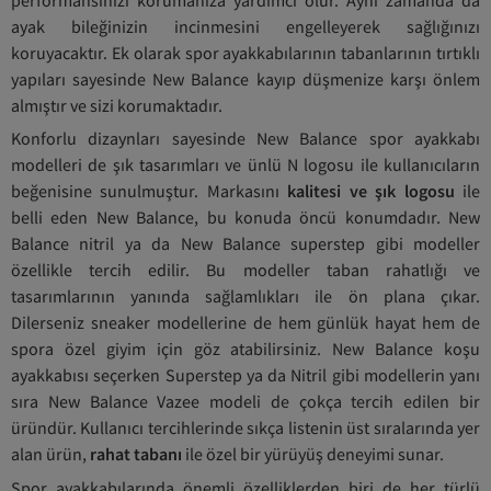
ayak bileğinizin incinmesini engelleyerek sağlığınızı
koruyacaktır. Ek olarak spor ayakkabılarının tabanlarının tırtıklı
yapıları sayesinde New Balance kayıp düşmenize karşı önlem
almıştır ve sizi korumaktadır.
Konforlu dizaynları sayesinde New Balance spor ayakkabı
modelleri de şık tasarımları ve ünlü N logosu ile kullanıcıların
beğenisine sunulmuştur. Markasını
kalitesi ve şık logosu
ile
belli eden New Balance, bu konuda öncü konumdadır. New
Balance nitril ya da New Balance superstep gibi modeller
özellikle tercih edilir. Bu modeller taban rahatlığı ve
tasarımlarının yanında sağlamlıkları ile ön plana çıkar.
Dilerseniz sneaker modellerine de hem günlük hayat hem de
spora özel giyim için göz atabilirsiniz. New Balance koşu
ayakkabısı seçerken Superstep ya da Nitril gibi modellerin yanı
sıra New Balance Vazee modeli de çokça tercih edilen bir
üründür. Kullanıcı tercihlerinde sıkça listenin üst sıralarında yer
alan ürün,
rahat tabanı
ile özel bir yürüyüş deneyimi sunar.
Spor ayakkabılarında önemli özelliklerden biri de her türlü