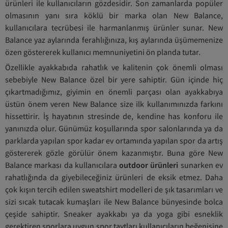
ürünleri ile kullanıcıların gözdesidir. Son zamanlarda popüler
olmasının yanı sıra köklü bir marka olan New Balance,
kullanıcılara tecrübesi ile harmanlanmış ürünler sunar. New
Balance yaz aylarında ferahlığınıza, kış aylarında üşümemenize
özen göstererek kullanıcı memnuniyetini ön planda tutar.
Özellikle ayakkabıda rahatlık ve kalitenin çok önemli olması
sebebiyle New Balance özel bir yere sahiptir. Gün içinde hiç
çıkartmadığımız, giyimin en önemli parçası olan ayakkabıya
üstün önem veren New Balance size ilk kullanımınızda farkını
hissettirir. İş hayatının stresinde de, kendine has konforu ile
yanınızda olur. Günümüz koşullarında spor salonlarında ya da
parklarda yapılan spor kadar ev ortamında yapılan spor da artış
göstererek gözle görülür önem kazanmıştır. Buna göre New
Balance markası da kullanıcılara
outdoor ürünleri
sunarken ev
rahatlığında da giyebileceğiniz ürünleri de eksik etmez. Daha
çok kışın tercih edilen sweatshirt modelleri de şık tasarımları ve
sizi sıcak tutacak kumaşları ile New Balance bünyesinde bolca
çeşide sahiptir. Sneaker ayakkabı ya da yoga gibi esneklik
gerektiren sporlara uygun spor taytları kullanıcıların beğenisine