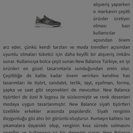
alışveriş yaparken
o markanın çeşitli
ürünler üretiyor
olması bazı
kullanıcılar
açısından önem
arz eder, çünkü kendi tarzları ve moda trendleri açısından
uyumlu olmaları tüketici için daha keyifli bir alışveriş imkânı
sunar. Kullanıcıya bolca çeşit sunan New Balance Türkiye, en iyi
ürünleri en güzel tasarımlarla sunduğundan emin olur.
Çeşitliliğe de kalite kadar önem verirken kendine has
tasarımları ile
tişört, sandalet, terlik, tayt, eşofman, forma,
şapka ve saat gibi seçenekleri de mevcuttur
. New Balance
tişörtleri de özel N logosu ile süslenmiştir ve renk desenleri
modaya uygun tasarlanmıştır. New Balance siyah tişörtleri
özellikle erkekler arasında popülerdir. Siyah renginin
doygunluğu göz alıcı bir görüntü oluşturur. Kumaşın kalitesi ise
yıkamalara dayanıklı olup, renginin kısa sürede solmasını
engeller ve kullanıcıya iyi bir deneyim sunar. New Balance