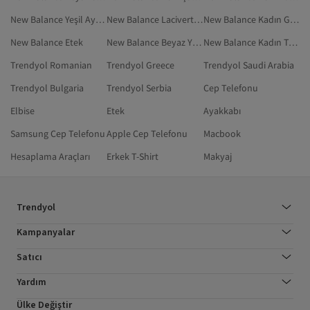
New Balance Yeşil Ayakkabı
New Balance Lacivert Günlük Ayakkabı
New Balance Kadın Günlük Ayakkabı
New Balance Etek
New Balance Beyaz Yürüyüş Ayakkabısı
New Balance Kadın Tenis Ayakkabısı
Trendyol Romanian
Trendyol Greece
Trendyol Saudi Arabia
Trendyol Bulgaria
Trendyol Serbia
Cep Telefonu
Elbise
Etek
Ayakkabı
Samsung Cep Telefonu
Apple Cep Telefonu
Macbook
Hesaplama Araçları
Erkek T-Shirt
Makyaj
Trendyol
Kampanyalar
Satıcı
Yardım
Ülke Değiştir