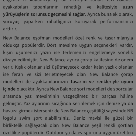
ayakkabıları tabanlarının rahatlığı ve kalitesiyle
uzun
yürüyüşlerin sorunsuz geçmesini sağlar
. Ayrıca buna ek olarak,
yürüyüş yaparken rahatlığınızı koruyarak performansınızı
arttırır.
New Balance eşofman modelleri özel renk ve tasarımlarıyla
oldukça popülerdir. Dört mevsime uygun seçenekleri vardır,
kışın üşümenizi yazın ise terlemenizi engellemeye yönelik
dizayn edilmiştir. New Balance ayrıca çorap kalitesine de önem
verir. Kışlık olanlar sizi üşütmeyecek kadar kalın yazlık olanlar
ise ferah ve sizi terletmeyecek olan New Balance çorap
modelleri de ayakkabılarınızın
tasarım ve renkleriyle uyum
içinde
olacaktır. Ayrıca New Balance şort modelleri de sporcular
arasında yaz mevsiminin vazgeçilmez bir parçası hâline
gelmiştir. Yaz aylarının sıcağında serinlemek için denize ya da
havuza girmek isterseniz de New Balance çeşitliliği sayesinde NB
logolu swim şort alabilirsiniz. Deniz mavisi ile güzel bir
birliktelik sağlayacak olan New Balance yeşil renkli şortları
özellikle popülerdir. Outdoor ya da ev sporuna uygun üretilen