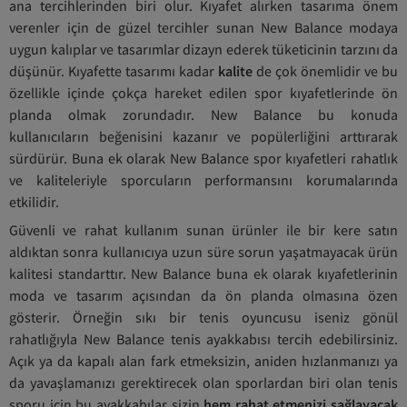
ana tercihlerinden biri olur. Kıyafet alırken tasarıma önem
verenler için de güzel tercihler sunan New Balance modaya
uygun kalıplar ve tasarımlar dizayn ederek tüketicinin tarzını da
düşünür. Kıyafette tasarımı kadar
kalite
de çok önemlidir ve bu
özellikle içinde çokça hareket edilen spor kıyafetlerinde ön
planda olmak zorundadır. New Balance bu konuda
kullanıcıların beğenisini kazanır ve popülerliğini arttırarak
sürdürür. Buna ek olarak New Balance spor kıyafetleri rahatlık
ve kaliteleriyle sporcuların performansını korumalarında
etkilidir.
Güvenli ve rahat kullanım sunan ürünler ile bir kere satın
aldıktan sonra kullanıcıya uzun süre sorun yaşatmayacak ürün
kalitesi standarttır. New Balance buna ek olarak kıyafetlerinin
moda ve tasarım açısından da ön planda olmasına özen
gösterir. Örneğin sıkı bir tenis oyuncusu iseniz gönül
rahatlığıyla New Balance tenis ayakkabısı tercih edebilirsiniz.
Açık ya da kapalı alan fark etmeksizin, aniden hızlanmanızı ya
da yavaşlamanızı gerektirecek olan sporlardan biri olan tenis
sporu için bu ayakkabılar sizin
hem rahat etmenizi sağlayacak