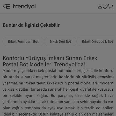
SAAT & AKSESUAR
KOZMETİK & KİŞİSEL BAKIM
EV & MOBİLYA
SÜPERMAR
Bunlar da İlginizi Çekebilir
Erkek Fermuarlı Bot
Erkek Deri Bot
Erkek Ortopedik Bot
Konforlu Yürüyüş İmkanı Sunan Erkek
Postal Bot Modelleri Trendyol’da!
Modern yaşamda erkek postal bot modelleri, şıklık ile konforu
bir arada sunarak müşterilerin konforlu bir yürüyüş deneyimi
yaşamasına imkan tanır. Erkek uzun postal modelleri, modern
ve klasik stilleri bir arada sunarak her çeşit kıyafet ile kusursuz
bir şekilde uyum sağlar. Bu parçalar, özellikle soğuk hava
şartlarında ayakları sıcak tutmanın yanı sıra şehir hayatında var
olan yoğun tempoya da ayak uydurmak için tercih edilebilen
ideal bir seçenektir. Üstün kaliteye sahip olan deri malzemeler,