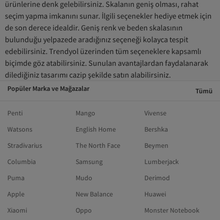
ürünlerine denk gelebilirsiniz. Skalanın geniş olması, rahat
seçim yapma imkanını sunar. İlgili seçenekler hediye etmek için
de son derece idealdir. Geniş renk ve beden skalasının
bulunduğu yelpazede aradığınız seçeneği kolayca tespit
edebilirsiniz. Trendyol üzerinden tüm seçeneklere kapsamlı
biçimde göz atabilirsiniz. Sunulan avantajlardan faydalanarak
dilediğiniz tasarımı cazip şekilde satın alabilirsiniz.
Popüler Marka ve Mağazalar
Tümü
Penti
Mango
Vivense
Watsons
English Home
Bershka
Stradivarius
The North Face
Beymen
Columbia
Samsung
Lumberjack
Puma
Mudo
Derimod
Apple
New Balance
Huawei
Xiaomi
Oppo
Monster Notebook