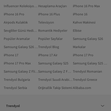
Influencer Koleksiyonları
Hesaplama Araçları
iPhone 16 Pro Max
iPhone 16 Pro
iPhone 16 Plus
iPhone 16
Airpods Kulaklık
Televizyon
Kahve Makinesi
Sevgililer Günü Hediyesi
Romantik Hediyeler
Elbise
Popüler Aramalar
Popüler Sayfalar
Samsung Galaxy S26
Samsung Galaxy S26 Ultra
Trendyol Blog
Markalar
iPhone 17
iPhone 17 Air
iPhone 17 Pro
iPhone 17 Pro Max
Samsung Galaxy S25
Samsung Galaxy S25 Ultra
Samsung Galaxy Z Flip 7
Samsung Galaxy Z Fold 7
Trendyol Romanian
Trendyol Bulgaria
Trendyol Suudi Arabistan
Trendyol Greece
Trendyol Serbia
Orijinallik Takip Sistemi
Alibaba.com
Trendyol