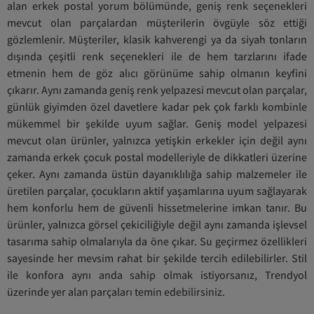
alan erkek postal yorum bölümünde, geniş renk seçenekleri
mevcut olan parçalardan müşterilerin övgüyle söz ettiği
gözlemlenir. Müşteriler, klasik kahverengi ya da siyah tonların
dışında çeşitli renk seçenekleri ile de hem tarzlarını ifade
etmenin hem de göz alıcı görünüme sahip olmanın keyfini
çıkarır. Aynı zamanda geniş renk yelpazesi mevcut olan parçalar,
günlük giyimden özel davetlere kadar pek çok farklı kombinle
mükemmel bir şekilde uyum sağlar. Geniş model yelpazesi
mevcut olan ürünler, yalnızca yetişkin erkekler için değil aynı
zamanda erkek çocuk postal modelleriyle de dikkatleri üzerine
çeker. Aynı zamanda üstün dayanıklılığa sahip malzemeler ile
üretilen parçalar, çocukların aktif yaşamlarına uyum sağlayarak
hem konforlu hem de güvenli hissetmelerine imkan tanır. Bu
ürünler, yalnızca görsel çekiciliğiyle değil aynı zamanda işlevsel
tasarıma sahip olmalarıyla da öne çıkar. Su geçirmez özellikleri
sayesinde her mevsim rahat bir şekilde tercih edilebilirler. Stil
ile konfora aynı anda sahip olmak istiyorsanız, Trendyol
üzerinde yer alan parçaları temin edebilirsiniz.