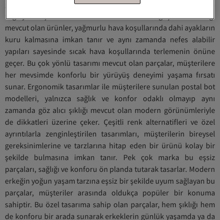
geçer. Postal bot modelleri, çeşitli hava şartlarına uyum
sağlayacak şekilde özel olarak tasarlanır. Su geçirmez özelliği
mevcut olan ürünler, yağmurlu hava koşullarında dahi ayakların
kuru kalmasına imkan tanır ve aynı zamanda nefes alabilir
yapıları sayesinde sıcak hava koşullarında terlemenin önüne
geçer. Bu çok yönlü tasarımı mevcut olan parçalar, müşterilere
her mevsimde konforlu bir yürüyüş deneyimi yaşama fırsatı
sunar. Ergonomik tasarımlar ile müşterilere sunulan postal bot
modelleri, yalnızca sağlık ve konfor odaklı olmayıp aynı
zamanda göz alıcı şıklığı mevcut olan modern görünümleriyle
de dikkatleri üzerine çeker. Çeşitli renk alternatifleri ve özel
ayrıntılarla zenginleştirilen tasarımları, müşterilerin bireysel
gereksinimlerine ve tarzlarına hitap eden bir ürünü kolay bir
şekilde bulmasına imkan tanır. Pek çok marka bu eşsiz
parçaları, sağlığı ve konforu ön planda tutarak tasarlar. Modern
erkeğin yoğun yaşam tarzına eşsiz bir şekilde uyum sağlayan bu
parçalar, müşteriler arasında oldukça popüler bir konuma
sahiptir. Bu özel tasarıma sahip olan parçalar, hem şıklığı hem
de konforu bir arada sunarak erkeklerin günlük yaşamda ya da