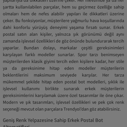
yapılarıyla da dikkatleri üzerine çeker. Her mevsimde ya da her
şartta kullanılabilen parçalar, hem su geçirmez özelliğe sahip
olmaları hem de nefes alabilir yapıları ile dikkatleri üzerine
çeker. Bu fonksiyonlar, müşterilere yağmurlu hava koşullarında
dahi konforlu yürüyüş deneyimi yaşama fırsatı sunar. Erkek
postal satın alan kişiler, yalnızca şık görünümü değil aynı
zamanda işlevsel özellikleri de göz önünde bulundurarak tercih
yaparlar. Bundan dolayı, markalar çeşitli gereksinimleri
karşılayan farklı modeller sunarlar. Spor tarzı benimseyen
müşterilerden klasik giyimi tercih eden kişilere kadar, her stile
ya da gereksinime hitap eden modeller müşterilerin
beklentilerini maksimum seviyede karşılar. Her tarza
mükemmel şekilde hitap eden postal bot modelleri, şıklık ile
işlevsel kullanımı birlikte sunarak erkek müşterilerin
gereksinimlerini karşılamak üzere özel tasarımlar ile öne çıkar.
Modern ve şık tasarımları, işlevsel özellikleri ve pek çok renk
seçeneği mevcut olan parçalara Trendyol’dan göz atabilirsiniz.
Geniş Renk Yelpazesine Sahip Erkek Postal Bot
Alternatifleri