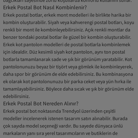
bağcıkları sayesinde zorlu koşullarda konforlu kullanım sunar.
Erkek Postal Bot Nasıl Kombinlenir?
Erkek postal botlar,
erkek mont
modelleri ile birlikte harika bir
kombin oluşturabilir. Siyah veya kahverengi postal botları, koyu
renkli bir mont ile kombinleyebilirsiniz. Açık renkli montlar da
benzer tondaki postal botlar ile güzel bir kombin oluşturabilir.
Erkek kot pantolon
modelleri de postal botlarla kombinlemek
için idealdir. Düz kesimli siyah kot pantolon, aynı ton postal
botlarla tamamlanarak sade ve şık bir görünüm yaratabilir. Kot
pantolonunuzu beyaz bir tişört veya gömlek ile kombinleyerek,
daha spor bir görünüm de elde edebilirsiniz. Bu kombinasyona
ek olarak kot pantolonunuzu bir parka ceket veya yün hırka ile
tamamlayabilirsiniz. Böylece daha sıcak ve şık bir görünüm elde
edebilirsiniz.
Erkek Postal Bot Nereden Alınır?
Erkek postal bot noktasında Trendyol üzerinden çeşitli
modeller incelenerek istenen tasarım satın alınabilir. Burada
çok sayıda model seçeneği vardır. Bu sayede dünyaca ünlü
markaların yanı sıra yerel tasarımcıların ve butiklerin de