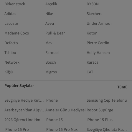
Birkenstock
Arçelik
DYSON
Adidas
Nike
Skechers
Lacoste
Avva
Under Armour
Madame Coco
Pull & Bear
Koton
Defacto
Mavi
Pierre Cardin
Tchibo
Farmasi
Helly Hansen
Network
Bosch
Karaca
Kiğılı
Migros
CAT
Popüler Sayfalar
Tümü
Sevgiliye Hediye Kutusu
iPhone
Samsung Cep Telefonu
Azerbaycan'dan Alışveriş
Anneler Günü Hediyesi
Robot Süpürge
2026 Öğrenci İndirimi
iPhone 15
iPhone 15 Plus
iPhone 15 Pro
iPhone 15 Pro Max
Sevgiliye Çikolata Kutusu