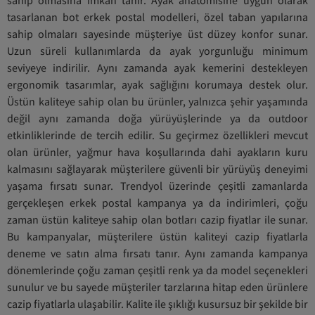
sahip olmasına imkan tanır. Ayak anatomisine uygun olarak
tasarlanan bot erkek postal modelleri, özel taban yapılarına
sahip olmaları sayesinde müşteriye üst düzey konfor sunar.
Uzun süreli kullanımlarda da ayak yorgunluğu minimum
seviyeye indirilir. Aynı zamanda ayak kemerini destekleyen
ergonomik tasarımlar, ayak sağlığını korumaya destek olur.
Üstün kaliteye sahip olan bu ürünler, yalnızca şehir yaşamında
değil aynı zamanda doğa yürüyüşlerinde ya da outdoor
etkinliklerinde de tercih edilir. Su geçirmez özellikleri mevcut
olan ürünler, yağmur hava koşullarında dahi ayakların kuru
kalmasını sağlayarak müşterilere güvenli bir yürüyüş deneyimi
yaşama fırsatı sunar. Trendyol üzerinde çeşitli zamanlarda
gerçekleşen erkek postal kampanya ya da indirimleri, çoğu
zaman üstün kaliteye sahip olan botları cazip fiyatlar ile sunar.
Bu kampanyalar, müşterilere üstün kaliteyi cazip fiyatlarla
deneme ve satın alma fırsatı tanır. Aynı zamanda kampanya
dönemlerinde çoğu zaman çeşitli renk ya da model seçenekleri
sunulur ve bu sayede müşteriler tarzlarına hitap eden ürünlere
cazip fiyatlarla ulaşabilir. Kalite ile şıklığı kusursuz bir şekilde bir