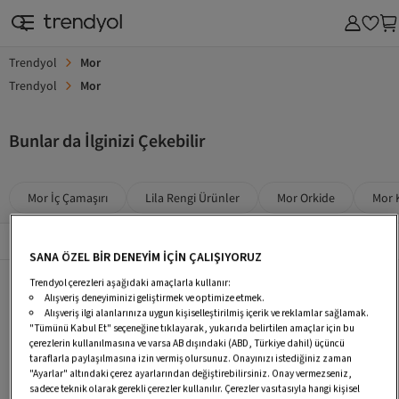
Trendyol
Mor
Trendyol
Mor
Bunlar da İlginizi Çekebilir
Mor İç Çamaşırı
Lila Rengi Ürünler
Mor Orkide
Mor 
Popüler Sayfalar
Tümü
SANA ÖZEL BİR DENEYİM İÇİN ÇALIŞIYORUZ
Mor İç Çamaşırı
Lila Rengi Ürünler
Mor Orkide
Trendyol çerezleri aşağıdaki amaçlarla kullanır:
Alışveriş deneyiminizi geliştirmek ve optimize etmek.
Mor Külotlu Çorap
Mor Crop Bluz
Koyu Mor Elbise
Alışveriş ilgi alanlarınıza uygun kişiselleştirilmiş içerik ve reklamlar sağlamak.
"Tümünü Kabul Et" seçeneğine tıklayarak, yukarıda belirtilen amaçlar için bu
Mor Elbise Günlük
Mor Boğazlı Kazak
Lila Kazak
çerezlerin kullanılmasına ve varsa AB dışındaki (ABD, Türkiye dahil) üçüncü
taraflarla paylaşılmasına izin vermiş olursunuz. Onayınızı istediğiniz zaman
Lila Bluz
T-Shirt Mor T-Shirt
Regular Mor T-Shirt
"Ayarlar" altındaki çerez ayarlarından değiştirebilirsiniz. Onay vermezseniz,
sadece teknik olarak gerekli çerezler kullanılır. Çerezler vasıtasıyla hangi kişisel