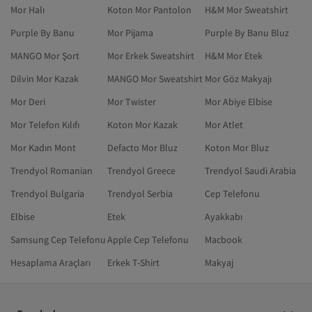
Mor Halı
Koton Mor Pantolon
H&M Mor Sweatshirt
Purple By Banu
Mor Pijama
Purple By Banu Bluz
MANGO Mor Şort
Mor Erkek Sweatshirt
H&M Mor Etek
Dilvin Mor Kazak
MANGO Mor Sweatshirt
Mor Göz Makyajı
Mor Deri
Mor Twister
Mor Abiye Elbise
Mor Telefon Kılıfı
Koton Mor Kazak
Mor Atlet
Mor Kadın Mont
Defacto Mor Bluz
Koton Mor Bluz
Trendyol Romanian
Trendyol Greece
Trendyol Saudi Arabia
Trendyol Bulgaria
Trendyol Serbia
Cep Telefonu
Elbise
Etek
Ayakkabı
Samsung Cep Telefonu
Apple Cep Telefonu
Macbook
Hesaplama Araçları
Erkek T-Shirt
Makyaj