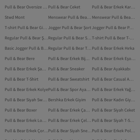
Pull & Bear Oversize Tişört
Pull & Bear Ceket
Pull & Bear Erkek Kargo Pantolon
Stwd Mont
Menswear Pull & Bear Giyim
Menswear Pull & Bear İç Giyim
T-shirt Pull & Bear Giyim
Jogger Pull & Bear Şort
Jogger Pull & Bear Pantolon
Regular Pull & Bear Şort
Regular Pull & Bear Sweatshirt
T-shirt Pull & Bear T-Shirt
Basic Jogger Pull & Bear Giyim
Regular Pull & Bear T-Shirt
Pull & Bear Erkek Hırka
Pull & Bear Bere
Pull & Bear Erkek Bijuteri Bileklik
Pull & Bear Erkek Eşofman Altı
Pull & Bear Erkek Şapka
Pull & Bear Sneaker
Pull & Bear Ayakkabı
Pull & Bear T-Shirt
Pull & Bear Sweatshirt
Pull & Bear Casual Ayakkabı
Pull & Bear Erkek Kolye
Pull & Bear Spor Ayakkabı
Pull & Bear Erkek Yağmurluk & Rüzgarlık
Pull & Bear Siyah Sweatshirt
Bershka Erkek Giyim
Pull & Bear Kadın Giyim
Pull & Bear Boxer
Pull & Bear Erkek Çanta
Pull & Bear Siyah Ceket
Pull & Bear Erkek Loafer
Pull & Bear Erkek Çelik Kolye
Pull & Bear Siyah T-Shirt
Pull & Bear Erkek Çorap
Pull & Bear Siyah Sneaker
Pull & Bear Erkek Polo Yaka T-shirt