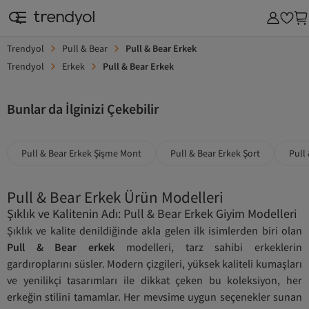
Trendyol
Pull & Bear
Pull & Bear Erkek
SAAT & AKSESUAR
KOZMETİK & KİŞİSEL BAKIM
EV & MOBİLYA
SÜPERMAR
Trendyol
Erkek
Pull & Bear Erkek
Bunlar da İlginizi Çekebilir
Pull & Bear Erkek Şişme Mont
Pull & Bear Erkek Şort
Pull
Pull & Bear Erkek Ürün Modelleri
Şıklık ve Kalitenin Adı: Pull & Bear Erkek Giyim Modelleri
Şıklık ve kalite denildiğinde akla gelen ilk isimlerden biri olan
Pull & Bear erkek
modelleri, tarz sahibi erkeklerin
gardıroplarını süsler. Modern çizgileri, yüksek kaliteli kumaşları
ve yenilikçi tasarımları ile dikkat çeken bu koleksiyon, her
erkeğin stilini tamamlar. Her mevsime uygun seçenekler sunan