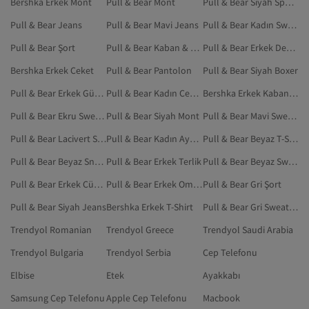
Bershka Erkek Mont
Pull & Bear Mont
Pull & Bear Siyah Spor Ayakkabı
Pull & Bear Jeans
Pull & Bear Mavi Jeans
Pull & Bear Kadın Sweatshirt
Pull & Bear Şort
Pull & Bear Kaban & Mont
Pull & Bear Erkek Deniz Şortu
Bershka Erkek Ceket
Pull & Bear Pantolon
Pull & Bear Siyah Boxer
Pull & Bear Erkek Güneş Gözlüğü
Pull & Bear Kadın Ceket
Bershka Erkek Kaban & Mont
Pull & Bear Ekru Sweatshirt
Pull & Bear Siyah Mont
Pull & Bear Mavi Sweatshirt
Pull & Bear Lacivert Sweatshirt
Pull & Bear Kadın Ayakkabı
Pull & Bear Beyaz T-Shirt
Pull & Bear Beyaz Sneaker
Pull & Bear Erkek Terlik
Pull & Bear Beyaz Sweatshirt
Pull & Bear Erkek Cüzdan
Pull & Bear Erkek Omuz Çantası
Pull & Bear Gri Şort
Pull & Bear Siyah Jeans
Bershka Erkek T-Shirt
Pull & Bear Gri Sweatshirt
Trendyol Romanian
Trendyol Greece
Trendyol Saudi Arabia
Trendyol Bulgaria
Trendyol Serbia
Cep Telefonu
Elbise
Etek
Ayakkabı
Samsung Cep Telefonu
Apple Cep Telefonu
Macbook