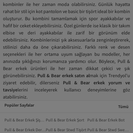
kombinler ile her zaman moda olabilirsiniz. Günlük hayatta
rahat bir stil için kot pantolon ve basic bir tişört ideal bir kombin
oluşturur. Bu kombini tamamlamak için spor ayakkabılar ve
hafif bir ceket ekleyebilirsiniz. Özel günlerde ise klasik bir takım
elbise ve deri ayakkabılar ile zarif bir görünüm elde
edebilirsiniz. Kombinlerinizi şık aksesuarlarla zenginleştirerek,
stilinizi daha da öne çıkarabilirsiniz. Farklı renk ve desen
seçenekleri ile her ortama uyum sağlayan bu modeller, her
anınızda şıklığınızı korumanıza yardımcı olur. Böylece, Pull &
Bear erkek ürünleri ile her zaman dikkat çekici ve şık
görünebilirsiniz.
Pull & Bear erkek satın al
mak için Trendyol’u
ziyaret edebilir, dilerseniz
Pull & Bear erkek yorum ve
tavsiye
lerini inceleyerek kullanıcı deneyimlerine göz
atabilirsiniz.
Popüler Sayfalar
Tümü
Pull & Bear Erkek Şişme Mont
Pull & Bear Erkek Şort
Pull & Bear Erkek Bot
Pull & Bear Erkek Deri Ceket
Pull & Bear Stwd Tişört
Pull & Bear Stwd Sweatshirt