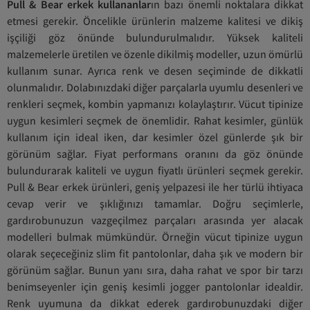
Pull & Bear erkek kullananlar
ın bazı önemli noktalara dikkat
etmesi gerekir. Öncelikle ürünlerin malzeme kalitesi ve dikiş
işçiliği göz önünde bulundurulmalıdır. Yüksek kaliteli
malzemelerle üretilen ve özenle dikilmiş modeller, uzun ömürlü
kullanım sunar. Ayrıca renk ve desen seçiminde de dikkatli
olunmalıdır. Dolabınızdaki diğer parçalarla uyumlu desenleri ve
renkleri seçmek, kombin yapmanızı kolaylaştırır. Vücut tipinize
uygun kesimleri seçmek de önemlidir. Rahat kesimler, günlük
kullanım için ideal iken, dar kesimler özel günlerde şık bir
görünüm sağlar. Fiyat performans oranını da göz önünde
bulundurarak kaliteli ve uygun fiyatlı ürünleri seçmek gerekir.
Pull & Bear erkek ürünleri, geniş yelpazesi ile her türlü ihtiyaca
cevap verir ve şıklığınızı tamamlar. Doğru seçimlerle,
gardırobunuzun vazgeçilmez parçaları arasında yer alacak
modelleri bulmak mümkündür. Örneğin vücut tipinize uygun
olarak seçeceğiniz slim fit pantolonlar, daha şık ve modern bir
görünüm sağlar. Bunun yanı sıra, daha rahat ve spor bir tarzı
benimseyenler için geniş kesimli jogger pantolonlar idealdir.
Renk uyumuna da dikkat ederek gardırobunuzdaki diğer