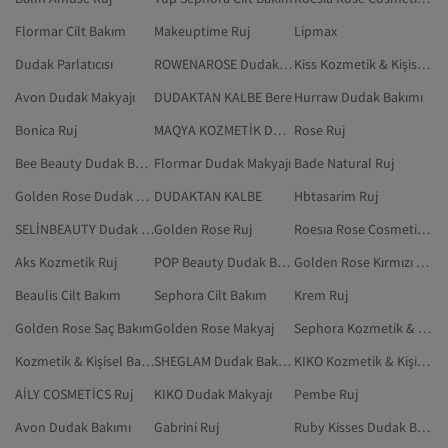
Flormar Cilt Bakım
Makeuptime Ruj
Lipmax
Dudak Parlatıcısı
ROWENAROSE Dudak Bakımı
Kiss Kozmetik & Kişisel Bakım
Avon Dudak Makyajı
DUDAKTAN KALBE Bere
Hurraw Dudak Bakımı
Bonica Ruj
MAQYA KOZMETİK Dudak Bakımı
Rose Ruj
Bee Beauty Dudak Bakımı
Flormar Dudak Makyajı
Bade Natural Ruj
Golden Rose Dudak Makyajı
DUDAKTAN KALBE
Hbtasarim Ruj
SELİNBEAUTY Dudak Bakımı
Golden Rose Ruj
Roesıa Rose Cosmetics Kozmetik & Kişisel Bakım
Aks Kozmetik Ruj
POP Beauty Dudak Bakımı
Golden Rose Kırmızı Ruj
Beaulis Cilt Bakım
Sephora Cilt Bakım
Krem Ruj
Golden Rose Saç Bakım
Golden Rose Makyaj
Sephora Kozmetik & Kişisel Bakım
Kozmetik & Kişisel Bakım
SHEGLAM Dudak Bakımı
KIKO Kozmetik & Kişisel Bakım
AİLY COSMETİCS Ruj
KIKO Dudak Makyajı
Pembe Ruj
Avon Dudak Bakımı
Gabrini Ruj
Ruby Kisses Dudak Bakımı