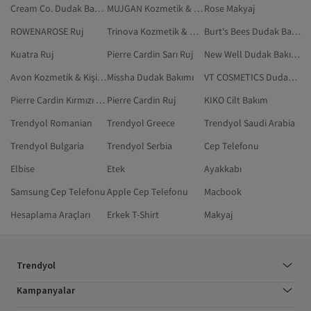
Cream Co. Dudak Bakımı
MUJGAN Kozmetik & Kişisel Bakım
Rose Makyaj
ROWENAROSE Ruj
Trinova Kozmetik & Kişisel Bakım
Burt's Bees Dudak Bakımı
Kuatra Ruj
Pierre Cardin Sarı Ruj
New Well Dudak Bakımı
Avon Kozmetik & Kişisel Bakım
Missha Dudak Bakımı
VT COSMETICS Dudak Bakımı
Pierre Cardin Kırmızı Ruj
Pierre Cardin Ruj
KIKO Cilt Bakım
Trendyol Romanian
Trendyol Greece
Trendyol Saudi Arabia
Trendyol Bulgaria
Trendyol Serbia
Cep Telefonu
Elbise
Etek
Ayakkabı
Samsung Cep Telefonu
Apple Cep Telefonu
Macbook
Hesaplama Araçları
Erkek T-Shirt
Makyaj
Trendyol
Kampanyalar