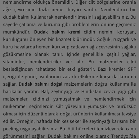
nemlendirme oldukça önemlidir. Diğer cilt bölgelerine oranla
ağız çevresinin fazla neme ihtiyacı vardır. Nemlendirici bir
dudak balmı kullanarak nemlendirilmesini sağlayabilirsiniz. Bu
sayede çatlama ve kuruma gibi problemlerin önüne geçmeniz
mümkündür.
Dudak bakım kremi
cildin nemini koruyan,
kuruluğunu önleyen bir kozmetik üründür. Soğuk, rüzgarlı ve
kuru havalarda hemen kuruyup çatlayan ağız çevresinin sağlıklı
gözükmesine olanak tanır. İçinde genellikle çeşitli yağlar,
vitaminler, nemlendiriciler yer alır. Bu malzemeler cildi
beslediğinden rahatlatıcı bir etki gösterir. Bazı kremler SPF
içeriği ile güneş ışınlarının zararlı etkilerine karşı da koruma
sağlar.
Dudak bakımı doğal
malzemelerin doğru kullanımı ile
harikalar yaratır. Bal, zeytinyağı ve Hindistan cevizi yağı gibi
malzemeler, cildinizi yumuşatmak ve nemlendirmek için
mükemmel seçimlerdir. Cilt yüzeyinin yumuşak ve pürüzsüz
olması için düzenli olarak doğal ürünlerin kullanılması tavsiye
edilir. Örneğin, haftada bir kez şeker ile zeytinyağı karışımı bir
peeling uygulayabilirsiniz. Bu, ölü hücreleri temizleyerek, canlı
görünmesini sağlar. Dudak bakımı online olarak Trendyol’da