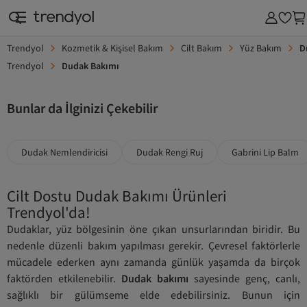
Trendyol
Kozmetik & Kişisel Bakım
Cilt Bakım
Yüz Bakım
D
Trendyol
Dudak Bakımı
Bunlar da İlginizi Çekebilir
Dudak Nemlendiricisi
Dudak Rengi Ruj
Gabrini Lip Balm
Cilt Dostu Dudak Bakımı Ürünleri
Trendyol'da!
Dudaklar, yüz bölgesinin öne çıkan unsurlarından biridir. Bu
nedenle düzenli bakım yapılması gerekir. Çevresel faktörlerle
mücadele ederken aynı zamanda günlük yaşamda da birçok
faktörden etkilenebilir.
Dudak bakımı
sayesinde genç, canlı,
sağlıklı bir gülümseme elde edebilirsiniz. Bunun için