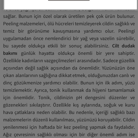
mümkün olabilir.
Erkek dudak bakımı
nda doğal yağlar, gliserin
ve shea yağı içeren balm kullanmak, bölgenin nemli kalmasını
sağlar. Bunun için özel olarak üretilen pek çok ürün bulunur.
Peeling malzemeleri, ölü hücreleri temizleyerek cildin sağlıklı ve
temiz bir görünüme kavuşmasına yardımcı olur. Peelingi
uygulamadan önce nemlendirici bir yağ veya vazelin sürebilir,
bu sayede oldukça etkili bir sonuç alabilirsiniz.
Cilt dudak
bakımı
günlük hayatta oldukça önemli bir yere sahiptir.
Özellikle kadınların vazgeçilmezleri arasındadır. Sadece güzellik
açısından değil sağlık açısından da önemlidir. Yüzünüzün öne
çıkan alanlarının sağlığına dikkat etmek, olduğunuzdan canlı ve
dinç gözükmenize yardımcı olabilir. Bunun için ilk adım, yüzü
temizlemektir. Ayrıca, tonik kullanmak da hijyeni tamamlamak
için önemlidir. Tonik, cildinizin pH dengesini düzenler ve
gözenekleri sıkılaştırır. Özellikle kış aylarında, soğuk ve kuru
hava çatlaklara neden olabilir. Bu nedenle, içeriği sağlıklı bazı
malzemelerin düzenli kullanılması, yüzünüzü koruyabilir. Cildin
yenilenmesi için haftada bir kez peeling yapmak da faydalıdır.
Ağız çevresinin sağlıklı olması için bir diğer önemli adım ise