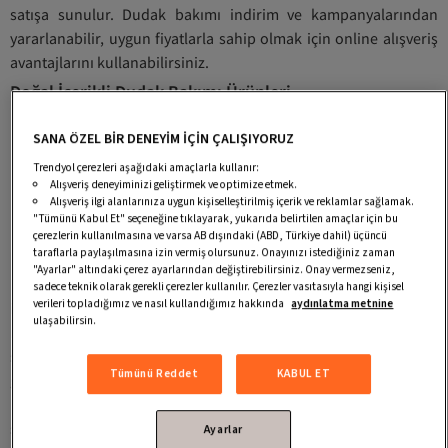
satışa sunulur. Dudak bakımı indirim ve kampanyalarından
yararlanabilir, uygun fiyatlarla sahip olmak için online alışveriş
avantajlarını kullanabilirsiniz.
Doğal İçerikli Dudak Bakımı Ürünleri
Dudak bakım yağı
SANA ÖZEL BİR DENEYİM İÇİN ÇALIŞIYORUZ
bu bölgenin
nemlenmesine ve
Trendyol çerezleri aşağıdaki amaçlarla kullanır:
Alışveriş deneyiminizi geliştirmek ve optimize etmek.
beslenmesine
Alışveriş ilgi alanlarınıza uygun kişiselleştirilmiş içerik ve reklamlar sağlamak.
yardımcı olmak
"Tümünü Kabul Et" seçeneğine tıklayarak, yukarıda belirtilen amaçlar için bu
için tasarlanan bir
çerezlerin kullanılmasına ve varsa AB dışındaki (ABD, Türkiye dahil) üçüncü
taraflarla paylaşılmasına izin vermiş olursunuz. Onayınızı istediğiniz zaman
üründür.
"Ayarlar" altındaki çerez ayarlarından değiştirebilirsiniz. Onay vermezseniz,
Malzemeler, çoğunlukla doğal yağlar içerir. Bu yağların
sadece teknik olarak gerekli çerezler kullanılır. Çerezler vasıtasıyla hangi kişisel
verileri topladığımız ve nasıl kullandığımız hakkında
aydınlatma metnine
içeriğinde nemlendirici, besleyici ve antioksidan özellikler
ulaşabilirsin.
mevcuttur. Yapısı kolayca nüfuz edebilecek şekildedir. Bu
sayede cilt yüzeyinin beslenmesine maksimum seviyede etki
Tümünü Reddet
KABUL ET
gösterir. Farklı aromalar ile kokularda da temin edilebilir.
Hindistan cevizi yağı, vanilya özü veya açelya yağı gibi çeşitli
seçenekler mevcuttur. Bu sayede farklı bir tat ile koku katmak
Ayarlar