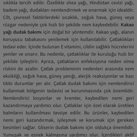
sıklıkla tercih edilir. Özellikle shea yağı, Hindistan cevizi yağı,
badem yağı, dudakları nemlendirmek ve onarmak için idealdir.
Cilt, çevresel faktörlerdeki sıcaklık, soğuk hava, güneş veya
rüzgar nedeniyle çok hızlı bir şekilde nem kaybedebilir.
Kakao
yağı dudak bakımı
için doğal bir yöntemdir. Kakao yağı, alanın
koruyucu tabakasını yenilemek için kullanılabilir. Çatlaklıkları
tedavi eder. İçinde bulunan E vitamini, cildin sağlıklı hücrelerini
yeniler ve onarır. Bu nedenle, çatlaklıklar ile kuruluğu hızlı bir
şekilde iyileştirir. Ayrıca, çatlakların enfeksiyona neden olma
riskini de azaltır. Çatlak probleminin nedenleri arasında nem
eksikliği, soğuk hava, güneş yanığı, alerjik reaksiyonlar ve bazı
tıbbi durumlar yer alır. Çatlak dudak bakımı için nemlendirici
kullanmak bölgenin tedavisi ve korunmasında çok önemlidir.
Nemlendirici losyonlar ve kremler, kaybedilen nemi geri
kazandırmaya yardımcı olur. Çatlaklar için özel olarak üretilen
balmların kullanılması tavsiye edilir. Bu ürünler, kaybedilen
nemi geri kazandırmak, iyileşmek ve korumak için gereken
besinleri sağlar. Gliserin dudak bakımı için oldukça önemlidir.
Yumuşak ve esnek kalmasına yardımcı olur. İçerdikleri aktif