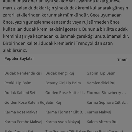
kullanılması önerilir. Aynı şekilde yaz aylarında fazla güneşe
maruz kalan dudaklar için yine dudak kremi kullanarak güneşin
zararlı etkilerinden korunmak mümkündür. Gece uyumadan
önce, yazın güneşlenme esnasında veya ruj sürmeden önce
kullanılan dudak kremi etkisini gösterir. Bununla birlikte dudak
kremini aşırıya kaçmadan kullanmak gerektiği unutulmamalıdır.
Birbirinden kaliteli dudak kremlerini Trendyol'dan satın
alabilirsiniz.
Popüler Sayfalar
Tümü
Dudak Nemlendiricisi
Dudak Rengi Ruj
Gabrini Lip Balm
Renkli Lip Balm
Beauty Girl Lip Balm
Nemlendirici Ruj
Dudak Kalemi Seti
Golden Rose Matte Lipstick Crayon
Flormar Strawberry Lip Balm
Golden Rose Kalem Ruj
Balm Ruj
Karma Sephora Cilt Bakım
Karma Rose Makyaj
Karma Flormar Cilt Bakım
Karma Makyaj
Karma Pembe Makyaj
Karma Avon Makyaj
Kalem Alterra Ruj
Balm Amuse Ruj
Tüp Sephora Cilt Bakım
Roesıa Rose Cosmetics Ruj