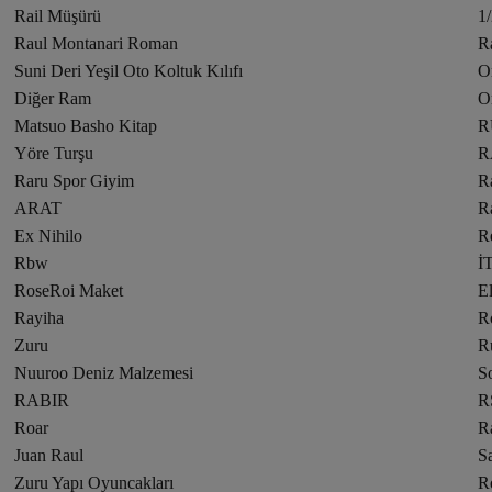
Rail Müşürü
1
Raul Montanari Roman
R
Suni Deri Yeşil Oto Koltuk Kılıfı
O
Diğer Ram
O
Matsuo Basho Kitap
R
Yöre Turşu
R
Raru Spor Giyim
R
ARAT
R
Ex Nihilo
R
Rbw
İ
RoseRoi Maket
E
Rayiha
R
Zuru
R
Nuuroo Deniz Malzemesi
So
RABIR
R
Roar
Ra
Juan Raul
S
Zuru Yapı Oyuncakları
R