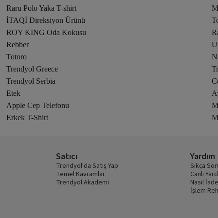
Raru Polo Yaka T-shirt
M
İTAQİ Direksiyon Ürünü
T
ROY KING Oda Kokusu
R
Rebber
U
Totoro
N
Trendyol Greece
T
Trendyol Serbia
C
Etek
A
Apple Cep Telefonu
M
Erkek T-Shirt
M
Satıcı
Yardım
Trendyol'da Satış Yap
Sıkça Sor
Temel Kavramlar
Canlı Yar
Trendyol Akademi
Nasıl İade
İşlem Reh