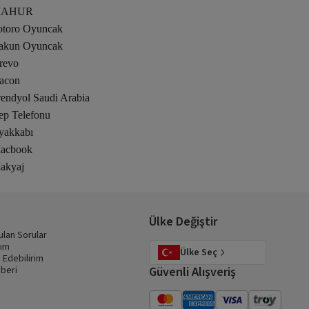
AHUR
otoro Oyuncak
akun Oyuncak
revo
acon
rendyol Saudi Arabia
ep Telefonu
yakkabı
acbook
akyaj
Ülke Değiştir
ulan Sorular
dım
Ülke Seç
 Edebilirim
beri
Güvenli Alışveriş