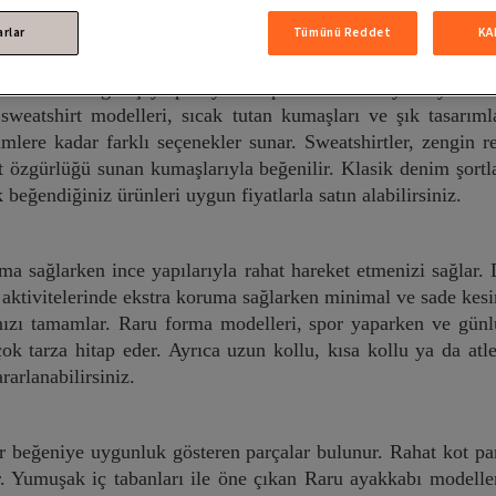
arlar
Tümünü Reddet
KA
lara kadar geniş yelpazeye sahiptir. Özellikle yaz aylarında 
ru sweatshirt modelleri, sıcak tutan kumaşları ve şık tasar
mlere kadar farklı seçenekler sunar. Sweatshirtler, zengin re
et özgürlüğü sunan kumaşlarıyla beğenilir. Klasik denim şortla
beğendiğiniz ürünleri uygun fiyatlarla satın alabilirsiniz.
a sağlarken ince yapılarıyla rahat hareket etmenizi sağlar. 
n aktivitelerinde ekstra koruma sağlarken minimal ve sade kes
nızı tamamlar. Raru forma modelleri, spor yaparken ve günlü
ok tarza hitap eder. Ayrıca uzun kollu, kısa kollu ya da atl
rarlanabilirsiniz.
er beğeniye uygunluk gösteren parçalar bulunur. Rahat kot pan
 Yumuşak iç tabanları ile öne çıkan Raru ayakkabı modellerin