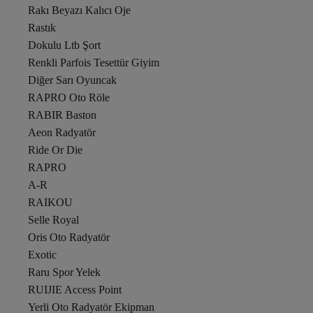
Rakı Beyazı Kalıcı Oje
Rastık
Dokulu Ltb Şort
Renkli Parfois Tesettür Giyim
Diğer Sarı Oyuncak
RAPRO Oto Röle
RABIR Baston
Aeon Radyatör
Ride Or Die
RAPRO
A-R
RAIKOU
Selle Royal
Oris Oto Radyatör
Exotic
Raru Spor Yelek
RUIJIE Access Point
Yerli Oto Radyatör Ekipman