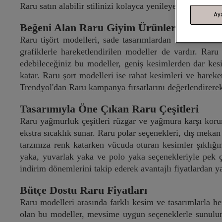
Raru satın alabilir stilinizi kolayca yenileyebilirsiniz.
Ay
Beğeni Alan Raru Giyim Ürünleri
Raru tişört modelleri, sade tasarımlardan dinamik baskı
grafiklerle hareketlendirilen modeller de vardır. Ra
edebileceğiniz bu modeller, geniş kesimlerden dar kesi
katar. Raru şort modelleri ise rahat kesimleri ve harek
Trendyol'dan Raru kampanya fırsatlarını değerlendirerek 
Tasarımıyla Öne Çıkan Raru Çeşitleri
Raru yağmurluk çeşitleri rüzgar ve yağmura karşı korum
ekstra sıcaklık sunar. Raru polar seçenekleri, dış meka
tarzınıza renk katarken vücuda oturan kesimler şıklığı
yaka, yuvarlak yaka ve polo yaka seçenekleriyle pek ç
indirim dönemlerini takip ederek avantajlı fiyatlardan ya
Bütçe Dostu Raru Fiyatları
Raru modelleri arasında farklı kesim ve tasarımlarla h
olan bu modeller, mevsime uygun seçeneklerle sunulur.