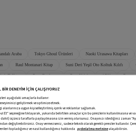
andalı Araba
Tokyo Ghoul Ürünleri
Naoki Urasawa Kitapları
an
Raul Montanari Kitap
Suni Deri Yeşil Oto Koltuk Kılıfı
kek T-Shirt
Raru Eşofman
Raru Yelek
ARU
Roru
RAPRO Oto Radyatör Ekipman
 BİR DENEYİM İÇİN ÇALIŞIYORUZ
zleri aşağıdaki amaçlarla kullanır:
deneyiminizi geliştirmek ve optimize etmek.
ilgi alanlarınıza uygun kişiselleştirilmiş içerik ve reklamlar sağlamak.
ır. Marka, kaliteli kumaşlar kullanarak ürettiği giyim ürünle
 Et" seçeneğine tıklayarak, yukarıda belirtilen amaçlar için bu çerezlerin kullanılmasına ve v
k parçalarla tarzınızı yansıtmanıza olanak tanır. Hem mini
 dahil) üçüncü taraflarla paylaşılmasına izin vermiş olursunuz. Onayınızı istediğiniz zaman "Ay
ndan değiştirebilirsiniz. Onay vermezseniz, sadece teknik olarak gerekli çerezler kullanılır. Çere
mleklere, zarif elbiselerden rahat trikolara kadar sunduğu ür
 verileri topladığımız ve nasıl kullandığımız hakkında
aydınlatma metnine
ulaşabilirsin.
çıkan detayları arasında yer alır. Raru online alışveriş kolayl