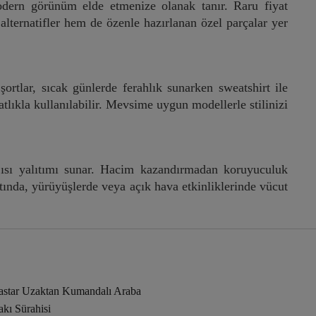
modern görünüm elde etmenize olanak tanır. Raru fiyat
 alternatifler hem de özenle hazırlanan özel parçalar yer
 şortlar, sıcak günlerde ferahlık sunarken sweatshirt ile
atlıkla kullanılabilir. Mevsime uygun modellerle stilinizi
 ısı yalıtımı sunar. Hacim kazandırmadan koruyuculuk
yatında, yürüyüşlerde veya açık hava etkinliklerinde vücut
astar Uzaktan Kumandalı Araba
kı Sürahisi