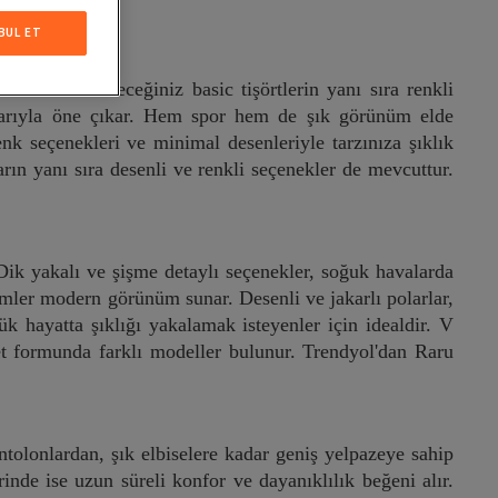
BUL ET
tercih edebileceğiniz basic tişörtlerin yanı sıra renkli
ımlarıyla öne çıkar. Hem spor hem de şık görünüm elde
nk seçenekleri ve minimal desenleriyle tarzınıza şıklık
rın yanı sıra desenli ve renkli seçenekler de mevcuttur.
Dik yakalı ve şişme detaylı seçenekler, soğuk havalarda
imler modern görünüm sunar. Desenli ve jakarlı polarlar,
k hayatta şıklığı yakalamak isteyenler için idealdir. V
et formunda farklı modeller bulunur. Trendyol'dan Raru
tolonlardan, şık elbiselere kadar geniş yelpazeye sahip
de ise uzun süreli konfor ve dayanıklılık beğeni alır.