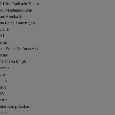
/2 Köşe Radyatör Vanası
aul Montanari Kitap
ruç Aruoba Şiir
rta Ralph Lauren Şort
UIJIE
AJ
aven
aru Erkek Eşofman Altı
ecaro
TAQİ Oto Müşür
lexsus
oro
upes
rtie
SV
star
ailor Kamp Arabası
otho