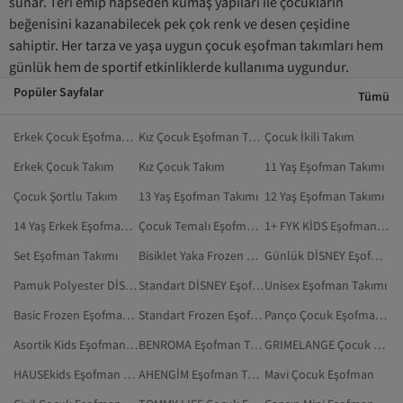
sunar. Teri emip hapseden kumaş yapıları ile çocukların
beğenisini kazanabilecek pek çok renk ve desen çeşidine
sahiptir. Her tarza ve yaşa uygun çocuk eşofman takımları hem
günlük hem de sportif etkinliklerde kullanıma uygundur.
Popüler Sayfalar
Tümü
Erkek Çocuk Eşofman Takımı
Kız Çocuk Eşofman Takımı
Çocuk İkili Takım
Erkek Çocuk Takım
Kız Çocuk Takım
11 Yaş Eşofman Takımı
Çocuk Şortlu Takım
13 Yaş Eşofman Takımı
12 Yaş Eşofman Takımı
14 Yaş Erkek Eşofman Takımı
Çocuk Temalı Eşofman Takımı
1+ FYK KİDS Eşofman Takımı
Set Eşofman Takımı
Bisiklet Yaka Frozen Eşofman Takımı
Günlük DİSNEY Eşofman Takımı
Pamuk Polyester DİSNEY Eşofman Takımı
Standart DİSNEY Eşofman Takımı
Unisex Eşofman Takımı
Basic Frozen Eşofman Takımı
Standart Frozen Eşofman Takımı
Panço Çocuk Eşofman Takımı
Asortik Kids Eşofman Takımı
BENROMA Eşofman Takımı
GRIMELANGE Çocuk Eşofman Takımı
HAUSEkids Eşofman Takımı
AHENGİM Eşofman Takımı
Mavi Çocuk Eşofman