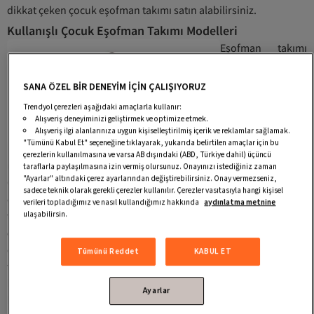
dikkat çeken çocuk eşofman takımı satın alabilirsiniz.
Kullanışlı Çocuk Eşofman Takımı Modelleri
Eşofman takımı
modelleri kız veya
erkek çocukların
SANA ÖZEL BİR DENEYİM İÇİN ÇALIŞIYORUZ
ilgi alanlarına
Trendyol çerezleri aşağıdaki amaçlarla kullanır:
göre tasarlanır.
Alışveriş deneyiminizi geliştirmek ve optimize etmek.
Alışveriş ilgi alanlarınıza uygun kişiselleştirilmiş içerik ve reklamlar sağlamak.
Küçükler için
"Tümünü Kabul Et" seçeneğine tıklayarak, yukarıda belirtilen amaçlar için bu
özenle üretilen bu
çerezlerin kullanılmasına ve varsa AB dışındaki (ABD, Türkiye dahil) üçüncü
ürünler, unisex modelleriyle cinsiyet fark etmeksizin kullanılır.
taraflarla paylaşılmasına izin vermiş olursunuz. Onayınızı istediğiniz zaman
"Ayarlar" altındaki çerez ayarlarından değiştirebilirsiniz. Onay vermezseniz,
Çocukların ilgisini çeken desenlere ve renklere sahip çocuk
sadece teknik olarak gerekli çerezler kullanılır. Çerezler vasıtasıyla hangi kişisel
eşofman takımı modelleri bulunur. Çizgi film karakterleri,
verileri topladığımız ve nasıl kullandığımız hakkında
aydınlatma metnine
ulaşabilirsin.
tavşan veya unicorn resimleri gibi sevimli detaylar içerir.
Kız
çocuk eşofman takımı
, ilgi çekici desenlerle öne çıkar. Kız
çocukların yoğun ilgi gösterdiği dikkat çekici bu ürünler, kızlar
Tümünü Reddet
KABUL ET
tarafından sıklıkla kullanılır. Kızlara özel tasarlanan bu ürünler,
hoş tasarımıyla beğeni toplar. Eğlenceli tasarımlarıyla herkesin
Ayarlar
beğenisini toplar.
Erkek çocuk eşofman takımları
ürünleri