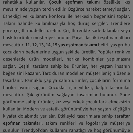
rahatlıkla kullanılır.
Çocuk eşofman takımı
özellikle kış
mevsiminde yoğun tercih edilir. Özgürce hareket etmeyi sağlar.
Esnekliği ve kullanım konforu ile herkesin beğenisini toplar.
Takım halinde kullanılmasıyla hoş duruş sergiler. Trendlere
göre çeşitli modeller üretilir. Çeşitli renkte sade takımlar veya
baskılı ürünler müşteriye sunulur. Paçası lastikli eşofman altları
mevcuttur.
11, 12, 13, 14, 15 yaş eşofman takımı
belirli yaş grubu
çocukların bedenlerine uygun şekilde üretilir. Popüler renk ve
desenlerde ürün modelleri, harika kombinler yapılmasını
sağlar. Çeşitli tarzlara sahip bu ürünler
,
her yaştan insanın
beğenisini kazanır. Tarz duran modeller, müşteriler için özenle
tasarlanır. Pamuklu yapıya sahip ürünler, çocukların formuna
harika uyum sağlar. Çocuklar için yıldızlı, kalpli tasarımlar
mevcuttur. Şık görünüm sağlayan tasarımlar bulunur. Sade
görünüme sahip ürünler, kız veya erkek çocuk fark etmeksizin
kullanılır. Modern ve estetik görünümüyle her yaştan küçüğün
kıyafet dolabında yer alır. Etkileyici tasarımlara sahip
taraftar
eşofman takımları
, takım renkleri ve logolarıyla müşteriye
sunulur. Trendyol’dan kullanım rahatlığı ve hoş görünümüyle