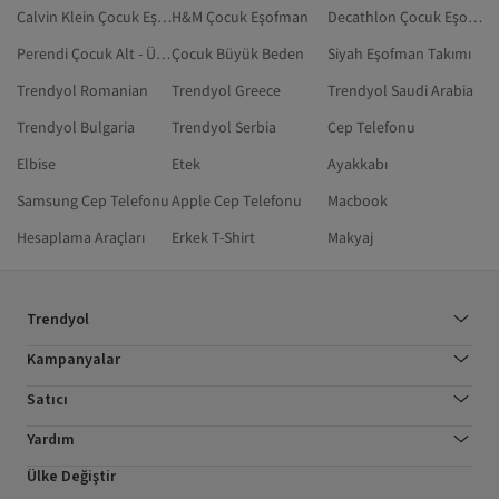
Calvin Klein Çocuk Eşofman Takımı
H&M Çocuk Eşofman
Decathlon Çocuk Eşofman Takımı
Perendi Çocuk Alt - Üst Takım
Çocuk Büyük Beden
Siyah Eşofman Takımı
Trendyol Romanian
Trendyol Greece
Trendyol Saudi Arabia
Trendyol Bulgaria
Trendyol Serbia
Cep Telefonu
Elbise
Etek
Ayakkabı
Samsung Cep Telefonu
Apple Cep Telefonu
Macbook
Hesaplama Araçları
Erkek T-Shirt
Makyaj
Trendyol
Kampanyalar
Satıcı
Yardım
Ülke Değiştir