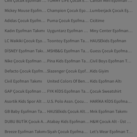
Civil Çocuk Eşofman Takımı
TOMMY LIFE Çocuk Eşofman Takımı
Cansın Mini Eşofman Takımı
Mickey Mouse Eşofman Takımı
Champion Çocuk Eşofman Takımı
Lumberjack Çocuk Eşofman Takımı
Adidas Çocuk Eşofman Takımı
Puma Çocuk Eşofman Takımı
Cicitime
Kadın Eşofman Takımı
Uyguntarz Eşofman Takımı
Miny Center Eşofman Takımı
LC Waikiki Çocuk Eşofman Takımı
Toontoy Eşofman Takımı
HAUSEkids Eşofman
DİSNEY Eşofman Takımı
MSHB&G Eşofman Takımı
Guess Çocuk Eşofman Takımı
Nike Çocuk Eşofman Takımı
Pina Kids Eşofman Takımı
Civil Boys Eşofman Takımı
Defacto Çocuk Eşofman Takımı
Slazenger Çocuk Eşofman Takımı
Kids Giyim
Civil Eşofman Takımı
United Colors Of Benetton Çocuk Eşofman Takımı
Kids Eşofman Altı
GAP Çocuk Eşofman Takımı
FYK KİDS Eşofman Takımı
Çocuk Sweatshirt
Asortik Kids Spor Alt - Üst Takım
U.S. Polo Assn. Çocuk Eşofman Takımı
HARİKA KİDS Eşofman Altı
GB Baby Eşofman Takımı
HAUSEkids Çocuk Alt - Üst Takım
Mnk Eşofman Takımı
DUBU BUTİK Çocuk Alt - Üst Takım
Atabay Kids Eşofman Takımı
H&M Çocuk Alt - Üst Takım
Breeze Eşofman Takımı
Siyah Çocuk Eşofman Altı
Let's Wear Eşofman Takımı