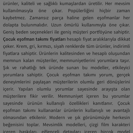
ürünler, kaliteli ve sağlıklı kumaşlardan üretilir. Her mevsim
kullanılmasıyla öne çıkar. Popülerliğini hiçbir zaman
kaybetmez. Zamansız parça haline gelen eşofmanlar her
dolapta bulunmalıdır. Uzun ömürlü kullanımıyla öne çıkar.
Geniş beden seçenekleri ile geniş müşteri portföyüne sahiptir.
Çocuk eşofman takımı fiyatları
hesaplı fiyat aralıklarıyla dikkat
çeker. Krem, gri, kırmızı, siyah renklerde tüm ürünler, indirimli
fiyatlara sahiptir. Ürünlerin kalitesinden ve hesaplı oluşundan
memnun kalan müşteriler, memnuniyetlerini yorumlara taşır.
Şık ve rahatlığı tek üründe sunan bu modeller, etkileyici
yorumlara sahiptir. Çocuk eşofman takımı yorum, gerçek
deneyimlerini paylaşan müşterilerin olumlu geri dönüşlerini
içerir. Yapılan olumlu yorumlar sayesinde arayışta olan
müşterilere fikir verilir. Memnuniyet içeren bu yorumlar
sayesinde ürünün kullanışlı özellikleri kanıtlanır. Çocuk
eşofman takımı kullananlar ürünlerin kullanışlı ve avantajlı
olmasından etkilenir. Modern ve şık görünümüyle herkesin
beğenisini toplar. Mevsimlik modelleri, çizgi film karakteri
içeren baskıları, eğlenceli detayları içeren birçok model