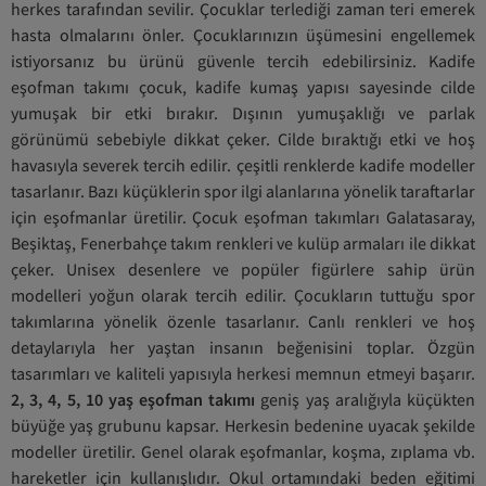
herkes tarafından sevilir. Çocuklar terlediği zaman teri emerek
hasta olmalarını önler. Çocuklarınızın üşümesini engellemek
istiyorsanız bu ürünü güvenle tercih edebilirsiniz. Kadife
eşofman takımı çocuk, kadife kumaş yapısı sayesinde cilde
yumuşak bir etki bırakır. Dışının yumuşaklığı ve parlak
görünümü sebebiyle dikkat çeker. Cilde bıraktığı etki ve hoş
havasıyla severek tercih edilir. çeşitli renklerde kadife modeller
tasarlanır. Bazı küçüklerin spor ilgi alanlarına yönelik taraftarlar
için eşofmanlar üretilir. Çocuk eşofman takımları Galatasaray,
Beşiktaş, Fenerbahçe takım renkleri ve kulüp armaları ile dikkat
çeker. Unisex desenlere ve popüler figürlere sahip ürün
modelleri yoğun olarak tercih edilir. Çocukların tuttuğu spor
takımlarına yönelik özenle tasarlanır. Canlı renkleri ve hoş
detaylarıyla her yaştan insanın beğenisini toplar. Özgün
tasarımları ve kaliteli yapısıyla herkesi memnun etmeyi başarır.
2, 3, 4, 5, 10 yaş eşofman takımı
geniş yaş aralığıyla küçükten
büyüğe yaş grubunu kapsar. Herkesin bedenine uyacak şekilde
modeller üretilir. Genel olarak eşofmanlar, koşma, zıplama vb.
hareketler için kullanışlıdır. Okul ortamındaki beden eğitimi