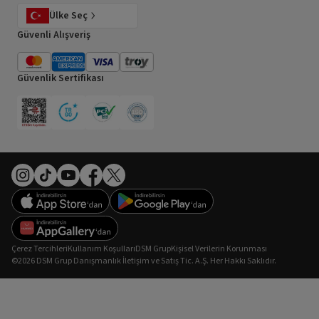
Ülke Seç
Güvenli Alışveriş
Güvenlik Sertifikası
Çerez Tercihleri
Kullanım Koşulları
DSM Grup
Kişisel Verilerin Korunması
©2026 DSM Grup Danışmanlık İletişim ve Satış Tic. A.Ş. Her Hakkı Saklıdır.