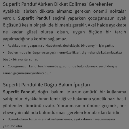
Superfit Panduf Alırken Dikkat Edilmesi Gerekenler
Ayakkabı alırken dikkate almanız gereken önemli noktalar
vardır.
Superfit Panduf
seçimi yaparken çocuğunuzun ayak
ölçüsünü kesin bir şekilde bilmeniz gerekir. Aksi halde ayakkabı
ne kadar güzel olursa olsun, uygun ölçüde bir tercih
yapılmadığında konfor sağlamaz.
Ayakkabının iç yapısına dikkat etmek, destekleyici bir deneyim için şarttır.
Seçilen modelin rüzgar ve su geçirmeme özellikleri, dış mekanda kullanılacaksa
büyük bir avantaj sunar.
Çocuğunuzun kendi tercihlerini de göz önünde bulundurmak, sevdikleriyle
zaman geçirmesine yardımcı olur.
Superfit Panduf ile Doğru Bakım İpuçları
Superfit Panduf
, doğru bakım ile uzun ömürlü bir kullanıma
sahip olur. Ayakkabının temizliği ve bakımına yönelik bazı basit
yöntemler, ömrünü uzatır. Yıpranmasının önüne geçmek, her
ebeveynin aklında bulundurması gereken konulardan biridir.
Düzenli olarak tozlarını almak ve temizlemek, ayakkabının havalanmasına
yardımcı olur.