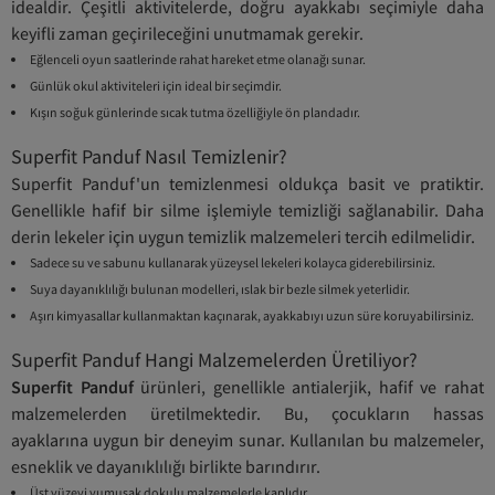
idealdir. Çeşitli aktivitelerde, doğru ayakkabı seçimiyle daha
keyifli zaman geçirileceğini unutmamak gerekir.
Eğlenceli oyun saatlerinde rahat hareket etme olanağı sunar.
Günlük okul aktiviteleri için ideal bir seçimdir.
Kışın soğuk günlerinde sıcak tutma özelliğiyle ön plandadır.
Superfit Panduf Nasıl Temizlenir?
Superfit Panduf'un temizlenmesi oldukça basit ve pratiktir.
Genellikle hafif bir silme işlemiyle temizliği sağlanabilir. Daha
derin lekeler için uygun temizlik malzemeleri tercih edilmelidir.
Sadece su ve sabunu kullanarak yüzeysel lekeleri kolayca giderebilirsiniz.
Suya dayanıklılığı bulunan modelleri, ıslak bir bezle silmek yeterlidir.
Aşırı kimyasallar kullanmaktan kaçınarak, ayakkabıyı uzun süre koruyabilirsiniz.
Superfit Panduf Hangi Malzemelerden Üretiliyor?
Superfit Panduf
ürünleri, genellikle antialerjik, hafif ve rahat
malzemelerden üretilmektedir. Bu, çocukların hassas
ayaklarına uygun bir deneyim sunar. Kullanılan bu malzemeler,
esneklik ve dayanıklılığı birlikte barındırır.
Üst yüzeyi yumuşak dokulu malzemelerle kaplıdır.