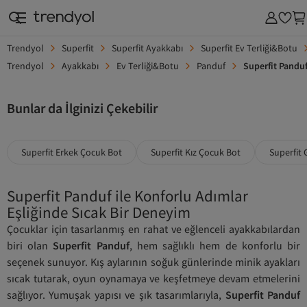
Trendyol
Superfit
Superfit Ayakkabı
Superfit Ev Terliği&Botu
Trendyol
Ayakkabı
Ev Terliği&Botu
Panduf
Superfit Pandu
Bunlar da İlginizi Çekebilir
Superfit Erkek Çocuk Bot
Superfit Kız Çocuk Bot
Superfit 
Superfit Panduf ile Konforlu Adımlar
Eşliğinde Sıcak Bir Deneyim
Çocuklar için tasarlanmış en rahat ve eğlenceli ayakkabılardan
biri olan
Superfit Panduf
, hem sağlıklı hem de konforlu bir
seçenek sunuyor. Kış aylarının soğuk günlerinde minik ayakları
sıcak tutarak, oyun oynamaya ve keşfetmeye devam etmelerini
sağlıyor. Yumuşak yapısı ve şık tasarımlarıyla,
Superfit Panduf