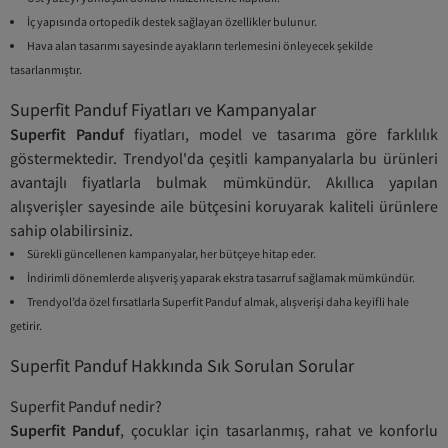
İç yapısında ortopedik destek sağlayan özellikler bulunur.
Hava alan tasarımı sayesinde ayakların terlemesini önleyecek şekilde
tasarlanmıştır.
Superfit Panduf Fiyatları ve Kampanyalar
Superfit Panduf
fiyatları, model ve tasarıma göre farklılık
göstermektedir. Trendyol'da çeşitli kampanyalarla bu ürünleri
avantajlı fiyatlarla bulmak mümkündür. Akıllıca yapılan
alışverişler sayesinde aile bütçesini koruyarak kaliteli ürünlere
sahip olabilirsiniz.
Sürekli güncellenen kampanyalar, her bütçeye hitap eder.
İndirimli dönemlerde alışveriş yaparak ekstra tasarruf sağlamak mümkündür.
Trendyol’da özel fırsatlarla Superfit Panduf almak, alışverişi daha keyifli hale
getirir.
Superfit Panduf Hakkında Sık Sorulan Sorular
Superfit Panduf nedir?
Superfit Panduf
, çocuklar için tasarlanmış, rahat ve konforlu