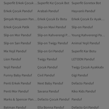
Superfit Erkek Çocuk Bot
Superfit Kız Çocuk Bot
Superfit Goretex Bot
Erkek Çocuk Panduf
Arabalı Panduf
Hayvanlı Panduf
Şimşek Mcqueen Panduf
Erkek Çocuk Ev Botu
Erkek Çocuk Ev Ayakkabısı
Erkek Çocuk Patik
Slip-on Mavi Panduf
Slip-on Panduf
Slip-on Mor Panduf
Slip-on Kahverengi Panduf
Young Kahverengi Panduf
Slip-on Sarı Panduf
Slip-on Twigy Panduf
Animal Yeşil Panduf
Mix Yeşil Panduf
Slip-on Gri Panduf
Superfit Kar Botu
Lion Panduf
Twigy Panduf
LETOON Panduf
Yeşil Panduf
Çocuk Panduf
Twigy Çocuk Ayakkabı
Funny Baby Panduf
Civil Panduf
Gigi Panduf
Penti Erkek Panduf
Next Baby Panduf
Defacto Panduf
Penti Mor Panduf
Savana Panduf
Kiko Kids Panduf
Marks & Spencer Panduf
Defacto Çocuk Panduf
Panduf
Batman Panduf
Ella Bonna Panduf
Defacto Gri Panduf