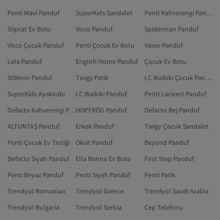
Penti Mavi Panduf
SuperKids Sandalet
Penti Kahverengi Panduf
Slipcat Ev Botu
Vicco Panduf
Spiderman Panduf
Vicco Çocuk Panduf
Penti Çocuk Ev Botu
Yasee Panduf
Lela Panduf
English Home Panduf
Çocuk Ev Botu
StWenn Panduf
Twigy Patik
LC Waikiki Çocuk Panduf
SuperKids Ayakkabı
LC Waikiki Panduf
Penti Lacivert Panduf
Defacto Kahverengi Panduf
HOPFRÖG Panduf
Defacto Bej Panduf
ALTUNTAŞ Panduf
Erkek Panduf
Twigy Çocuk Sandalet
Penti Çocuk Ev Terliği
Oksit Panduf
Beyond Panduf
Defacto Siyah Panduf
Ella Bonna Ev Botu
First Step Panduf
Penti Beyaz Panduf
Penti Siyah Panduf
Penti Patik
Trendyol Romanian
Trendyol Greece
Trendyol Saudi Arabia
Trendyol Bulgaria
Trendyol Serbia
Cep Telefonu