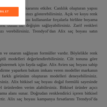
üşterilerin kararını etkiler. Canlılık oluşturan yapısı
BUL ET
aramel ile tarzınızı gösterebilirsiniz. Açık ve koyu renk
z. Alix saç boyası kullananlar fırçalarla birlikte boyama
k bütün bir değişim sağlayabilirsiniz. Zarif renkleri
zı verebilirsiniz. Trendyol’dan Alix saç boyası satın
m ve onarım sağlayan formüller vardır. Böylelikle renk
tli modelleri değerlendirebilirsiniz. Cilt tonuna göre
göstermek için fayda sağlar. Alix Avien saç boyası sahip
lendirme yaparken bakım imkanı veren modeller markanın
arklı görünüm oluşturan modelleri deneyebilirsiniz.
rsiniz. Alix bitkisel saç boyası doğal formülü sayesinde
ürünlerden verim alabilirsiniz. Bitkisel ürünler açıcı
ama alanı sunar. Doğrudan renklendirici içeren bitkisel
etir. Alix saç boyası kampanya fırsatlarını Trendyol’da