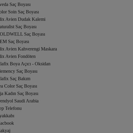
veda Saç Boyası
olor Soin Saç Boyası
lix Avien Dudak Kalemi
turalist Saç Boyası
OLDWELL Saç Boyası
EM Saç Boyası
lix Avien Kahverengi Maskara
lix Avien Fondöten
lafix Boya Açıcı - Oksidan
lemency Saç Boyası
ilafix Saç Bakım
ea Color Saç Boyası
aja Kadın Saç Boyası
rendyol Saudi Arabia
ep Telefonu
yakkabı
acbook
akyaj