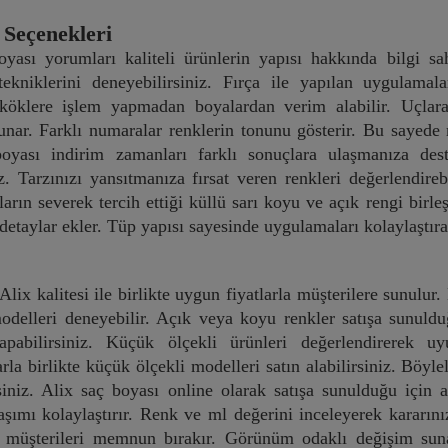
 Seçenekleri
oyası yorumları kaliteli ürünlerin yapısı hakkında bilgi 
ekniklerini deneyebilirsiniz. Fırça ile yapılan uygulamalar
 köklere işlem yapmadan boyalardan verim alabilir. Uçlar
nar. Farklı numaralar renklerin tonunu gösterir. Bu sayede n
oyası indirim zamanları farklı sonuçlara ulaşmanıza dest
iz. Tarzınızı yansıtmanıza fırsat veren renkleri değerlendireb
ların severek tercih ettiği küllü sarı koyu ve açık rengi birle
 detaylar ekler. Tüp yapısı sayesinde uygulamaları kolaylaştır
Alix kalitesi ile birlikte uygun fiyatlarla müşterilere sunulu
modelleri deneyebilir. Açık veya koyu renkler satışa sunuldu
yapabilirsiniz. Küçük ölçekli ürünleri değerlendirerek u
la birlikte küçük ölçekli modelleri satın alabilirsiniz. Böyl
rsiniz. Alix saç boyası online olarak satışa sunulduğu için
aşımı kolaylaştırır. Renk ve ml değerini inceleyerek kararınız
e müşterileri memnun bırakır. Görünüm odaklı değişim su