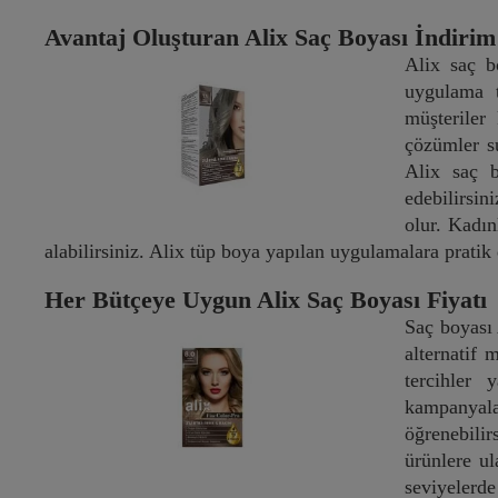
Avantaj Oluşturan Alix Saç Boyası İndirim
Alix saç b
uygulama t
müşteriler
çözümler su
Alix saç b
edebilirsin
olur. Kadın
alabilirsiniz. Alix tüp boya yapılan uygulamalara pratik
Her Bütçeye Uygun Alix Saç Boyası Fiyatı
Saç boyası 
alternatif 
tercihler 
kampanyalar
öğrenebili
ürünlere ul
seviyelerd