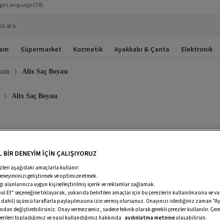
ge Language
(TR)
ka ara
şam
Süpermarket
Kozmetik
Ayakkabı & Çanta
Elektronik
kım
Alix Saç Boyası
Alix Saç Boyası
5.1 Saç Boyası
4.1 Saç Boyası
6.65 Saç Boyası
8.0 S
 BİR DENEYİM İÇİN ÇALIŞIYORUZ
lıcı Oxy Saç Boyası
Kalıcı Saç Boyası
Kalıcı Greyfree Saç Boyas
zleri aşağıdaki amaçlarla kullanır:
deneyiminizi geliştirmek ve optimize etmek.
KOS Saç Boyası
Alix Avien Ten Makyajı
Alix Avien Oje
A
ilgi alanlarınıza uygun kişiselleştirilmiş içerik ve reklamlar sağlamak.
 Et" seçeneğine tıklayarak, yukarıda belirtilen amaçlar için bu çerezlerin kullanılmasına ve v
lix Avien Kalıcı Oje
Silky Saç Boyası
MAXX DELUXE
A
 dahil) üçüncü taraflarla paylaşılmasına izin vermiş olursunuz. Onayınızı istediğiniz zaman "Ay
ndan değiştirebilirsiniz. Onay vermezseniz, sadece teknik olarak gerekli çerezler kullanılır. Çere
 verileri topladığımız ve nasıl kullandığımız hakkında
aydınlatma metnine
ulaşabilirsin.