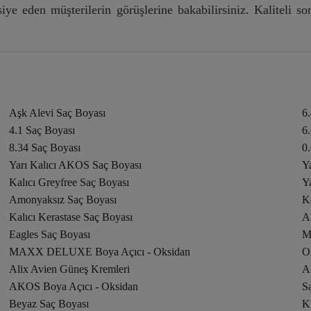
iye eden müşterilerin görüşlerine bakabilirsiniz. Kaliteli s
Aşk Alevi Saç Boyası
6
4.1 Saç Boyası
6
8.34 Saç Boyası
0
Yarı Kalıcı AKOS Saç Boyası
Y
Kalıcı Greyfree Saç Boyası
Ya
Amonyaksız Saç Boyası
K
Kalıcı Kerastase Saç Boyası
A
Eagles Saç Boyası
M
MAXX DELUXE Boya Açıcı - Oksidan
O
Alix Avien Güneş Kremleri
A
AKOS Boya Açıcı - Oksidan
S
Beyaz Saç Boyası
K