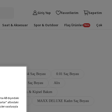
Giriş Yap
Favorilerim
Sepetim
Saat & Aksesuar
Spor & Outdoor
Flaş Ürünler
Çok Satan
Yeni
aç Boyası
8.34 Saç Boyası
0.01 Saç Boyası
ı
Yarı Kalıcı Saç Boyası
Alix
lix Avien Kozmetik & Kişisel Bakım
arsa AB dışındaki
 PLUS Saç Boyası
MAXX DELUXE Kadın Saç Boyası
arlar" altındaki
zler vasıtasıyla