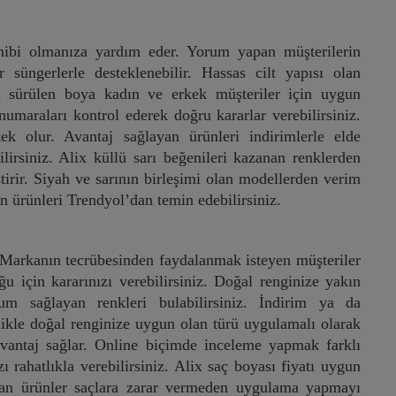
sahibi olmanıza yardım eder. Yorum yapan müşterilerin
 süngerlerle desteklenebilir. Hassas cilt yapısı olan
a sürülen boya kadın ve erkek müşteriler için uygun
umaraları kontrol ederek doğru kararlar verebilirsiniz.
ek olur. Avantaj sağlayan ürünleri indirimlerle elde
ilirsiniz. Alix küllü sarı beğenileri kazanan renklerden
ştirir. Siyah ve sarının birleşimi olan modellerden verim
an ürünleri Trendyol’dan temin edebilirsiniz.
r. Markanın tecrübesinden faydalanmak isteyen müşteriler
ğu için kararınızı verebilirsiniz. Doğal renginize yakın
yum sağlayan renkleri bulabilirsiniz. İndirim ya da
elikle doğal renginize uygun olan türü uygulamalı olarak
 avantaj sağlar. Online biçimde inceleme yapmak farklı
ı rahatlıkla verebilirsiniz. Alix saç boyası fiyatı uygun
nan ürünler saçlara zarar vermeden uygulama yapmayı