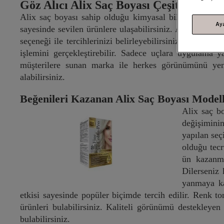
Göz Alıcı Alix Saç Boyası Çeşitleri Tre
Alix saç boyası sahip olduğu kimyasal bileşenler sayes
Ay
sayesinde sevilen ürünlere ulaşabilirsiniz. Alix karamel
seçeneği ile tercihlerinizi belirleyebilirsiniz. Yakmada
işlemini gerçekleştirebilir. Sadece uçlara uygulama 
müşterilere sunan marka ile herkes görünümünü yenile
alabilirsiniz.
Beğenileri Kazanan Alix Saç Boyası Modell
Alix saç bo
değişimini
yapılan seç
olduğu tecr
ün kazanma
Dilerseniz 
yanmaya ka
etkisi sayesinde popüler biçimde tercih edilir. Renk t
ürünleri bulabilirsiniz. Kaliteli görünümü destekleyen
bulabilirsiniz.