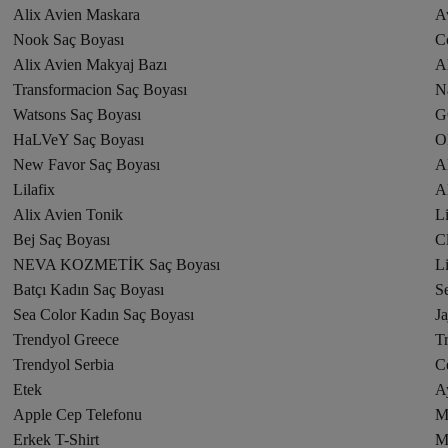
Alix Avien Maskara
A
Nook Saç Boyası
C
Alix Avien Makyaj Bazı
A
Transformacion Saç Boyası
Na
Watsons Saç Boyası
G
HaLVeY Saç Boyası
O
New Favor Saç Boyası
A
Lilafix
A
Alix Avien Tonik
Li
Bej Saç Boyası
C
NEVA KOZMETİK Saç Boyası
L
Batçı Kadın Saç Boyası
S
Sea Color Kadın Saç Boyası
J
Trendyol Greece
T
Trendyol Serbia
C
Etek
A
Apple Cep Telefonu
M
Erkek T-Shirt
M