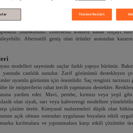
ndyol’da!
inde renk değişimi sunar. Renk seçeneklerinin farklı olması m
arlar
Tümünü Reddet
KA
 saç boyası sevilen türlerden olur. Kahverenginin tonu olan k
n işlem yapmak için çeşitli ekipmanlardan yardım alabilirsini
yapmanız mümkündür. Dilerseniz köklere kadar fırçayı sürere
yebilir. Alternatifi geniş olan ürünler arasından kararını
eri
yası modelleri sayesinde saçlar farklı yapıya bürünür. Bakı
n yanında canlılık sunulur. Zarif görünümü destekleyen çeşi
imler uyumlu görünüm için önemlidir. Saç renginiz tarzınızı 
übe ile müşterilerin rahat tercih yapmasını destekler. Renk
sına yardım eder. Mavi, pembe, kırmızı veya yeşil gibi f
klasik olan siyah, sarı veya kahverengi modellere yönelebili
rşı çözüm üretir. Kimyasal malzemeleri düşük olan bitkisel 
onunun açık olması sonradan uygulanan boyalara etkili uygul
 marka kırılmalara ve yıpranmalara karşı etkili çözümler ür