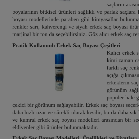
saçların aras
boyalarının bitkisel ürünleri sağlıklı ve parlak saçlara
boyası modellerinde paraben gibi kimyasallar bulunmaz
renkler sarı, kahverengi ve siyah erkek saç boyası ürü
marjinal bir ton da seçebilirsiniz. Göz alıcı erkek saç re
Pratik Kullanımlı Erkek Saç Boyası Çeşitleri
Kalıcı erkek 
kimi zaman can
farklı saç ren
açığa çıkması
erkeklerin saç
görünüm sağla
popüler hale g
çekici bir görünüm sağlayabilir. Erkek saç boyası seçerk
daha hızlı uzar ve sürekli olarak kesilir, bu da daha s
ve kumral erkek saç boyası modelleri arasından bir seç
eldivenler gibi ürünler bulunmaktadır.
Erkek Saç Boyası Modelleri, Özellikleri ve Fiyatları