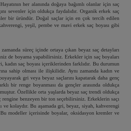
 Hayatının her alanında doğaya bağımlı olanlar için saç
ığını sevenler için oldukça faydalıdır. Organik erkek saç
er bir üründür. Doğal saçlar için en çok tercih edilen
 kahverengi, yeşil, pembe ve mavi erkek saç boyası gibi
ı zamanda süreç içinde ortaya çıkan beyaz saç detayları
niz de boyama yapabilirsiniz. Erkekler için saç boyaları
ri, kadın saç boyası içeriklerinden farklıdır. Bu durumun
ına sahip olması ile ilişkilidir. Aynı zamanda kadın ve
nı boyayarak gri veya beyaz saçlarını kapatarak daha genç
farklı bir renge boyanması da gençler arasında oldukça
muştur. Özellikle orta yaşlarda beyaz saç trendi oldukça
 rengine benzeyen bir ton seçebilirsiniz. Erkeklerin saçı
lı ve kolaydır. Bu aşamada gri, beyaz, siyah, kahverengi
. Bu modeller içerisinde boyalar, oksidasyon kremler ve