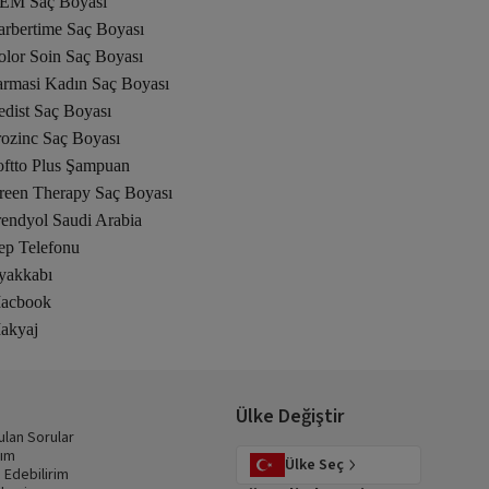
EM Saç Boyası
arbertime Saç Boyası
olor Soin Saç Boyası
armasi Kadın Saç Boyası
edist Saç Boyası
rozinc Saç Boyası
oftto Plus Şampuan
reen Therapy Saç Boyası
rendyol Saudi Arabia
ep Telefonu
yakkabı
acbook
akyaj
Ülke Değiştir
ulan Sorular
dım
Ülke Seç
 Edebilirim