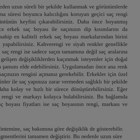
eden uzun süreli bir şekilde kullanmak ve görünümlerde
ama süresi boyunca kalıcılığını koruyan geçici saç rengi
rüntünün keyfini çıkarabilirsiniz. Daha önce boyanmış
 erkek saç boyası ile saçınızın dip kısımlarını da
sahip en kaliteli erkek saç boyası markalarından birini
 yapabilirsiniz. Kahverengi ve siyah renkler genellikle
ı saç rengi ise sadece saçın tamamına değil saç aralarına
 gelişen değişikliklerden kaçınmak isteyenler için doğal
ma şansını elde edebilirsiniz. Uygulamadan önce ana renk
saçınızın rengini açmanız gerekebilir. Erkekler için özel
minler ile saç yapınıza zarar vermeden sağlıklı bir şekilde
daha kolay ve hızlı bir sürece dönüştürebilirsiniz. Eğer
n rengi ve markayı kolayca bulabilirsiniz. Bu bağlamda
aç boyası fiyatları ise saç boyasının rengi, markası ve
öntemine, saç bakımına göre değişiklik de gösterebilir.
pigmentlerini tamamen değiştirir. Bu nedenle uzun süre