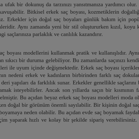
ına ufak bir dokunuş da tarzınızı yansıtmanıza yardımcı olur.
 kavuşabilir. Bitkisel erkek saç boyası, kozmetiklerin doğall
. Erkekler için doğal saç boyaları günlük bakım için popül
nleridir. Aynı zamanda yeni bir stil oluştururken kızıl, koyu
ngi saçlarınıza parlaklık ve canlılık kazandırır.
saç boyası modellerini kullanmak pratik ve kullanışlıdır. Ayn
 sıkıcı bir duruma gelebiliyor. Bu zamanlarda saçınızı kendi
kleri ile uyum içinde değişmektedir. Erkek saç boyası içerikle
nın nedeni erkek ve kadınların birbirinden farklı saç dokular
 deri yapıları da farklılık sunar. Erkekler genellikle saçları
mak isteyebilirler. Ancak son yıllarda saçın bir kısmının 
elmiştir. Bu açıdan beyaz erkek saç boyası modelleri moda ol
en doğal bir görünüm önemli sayılabilir. Bir kişinin doğal saç
ık boyamaya neden olabilir. Bu açıdan evde saç boyamak fayda
im yaparak hızlı ve kolay bir şekilde sipariş verebilirsiniz