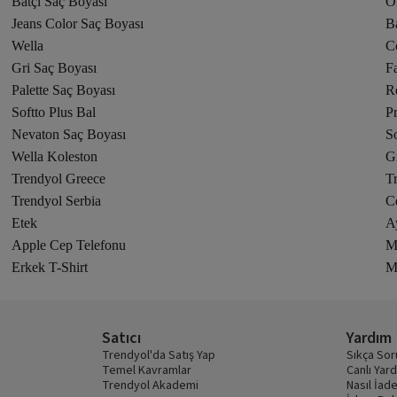
Batçı Saç Boyası
O
Jeans Color Saç Boyası
B
Wella
C
Gri Saç Boyası
F
Palette Saç Boyası
R
Softto Plus Bal
P
Nevaton Saç Boyası
S
Wella Koleston
G
Trendyol Greece
T
Trendyol Serbia
C
Etek
A
Apple Cep Telefonu
M
Erkek T-Shirt
M
Satıcı
Yardım
Trendyol'da Satış Yap
Sıkça Sor
Temel Kavramlar
Canlı Yar
Trendyol Akademi
Nasıl İade