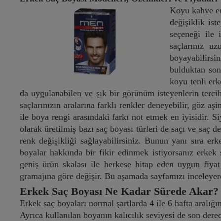
Koyu kahve er
değişiklik ist
seçeneği ile 
saçlarınız u
boyayabilirsi
bulduktan son
koyu tenli erk
da uygulanabilen ve şık bir görünüm isteyenlerin tercih
saçlarınızın aralarına farklı renkler deneyebilir, göz 
ile boya rengi arasındaki farkı not etmek en iyisidir. S
olarak üretilmiş bazı saç boyası türleri de saçı ve saç de
renk değişikliği sağlayabilirsiniz. Bunun yanı sıra erk
boyalar hakkında bir fikir edinmek istiyorsanız erkek
geniş ürün skalası ile herkese hitap eden uygun fiyat 
gramajına göre değişir. Bu aşamada sayfamızı inceleyerek
Erkek Saç Boyası Ne Kadar Sürede Akar?
Erkek saç boyaları normal şartlarda 4 ile 6 hafta aralığ
Ayrıca kullanılan boyanın kalıcılık seviyesi de son dere