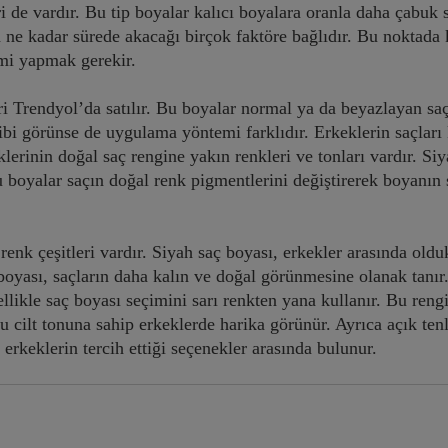
ri de vardır. Bu tip boyalar kalıcı boyalara oranla daha çabuk 
ne kadar sürede akacağı birçok faktöre bağlıdır. Bu noktada 
mi yapmak gerekir.
ri Trendyol’da satılır. Bu boyalar normal ya da beyazlayan sa
 gibi görünse de uygulama yöntemi farklıdır. Erkeklerin saçlar
klerinin doğal saç rengine yakın renkleri ve tonları vardır. Si
Bu boyalar saçın doğal renk pigmentlerini değiştirerek boyanın 
 renk çeşitleri vardır. Siyah saç boyası, erkekler arasında oldu
oyası, saçların daha kalın ve doğal görünmesine olanak tanır
llikle saç boyası seçimini sarı renkten yana kullanır. Bu reng
cilt tonuna sahip erkeklerde harika görünür. Ayrıca açık tenli
erkeklerin tercih ettiği seçenekler arasında bulunur.