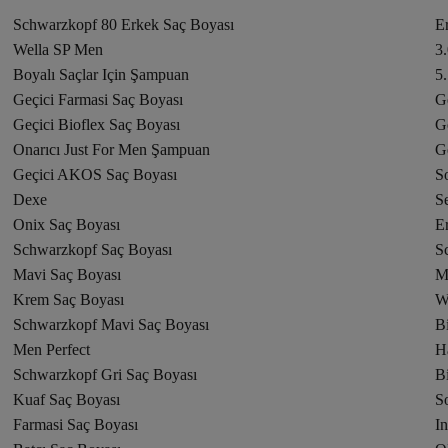
Schwarzkopf 80 Erkek Saç Boyası
E
Wella SP Men
3
Boyalı Saçlar Için Şampuan
5
Geçici Farmasi Saç Boyası
G
Geçici Bioflex Saç Boyası
G
Onarıcı Just For Men Şampuan
Ge
Geçici AKOS Saç Boyası
So
Dexe
S
Onix Saç Boyası
E
Schwarzkopf Saç Boyası
S
Mavi Saç Boyası
M
Krem Saç Boyası
W
Schwarzkopf Mavi Saç Boyası
Bi
Men Perfect
H
Schwarzkopf Gri Saç Boyası
Bi
Kuaf Saç Boyası
So
Farmasi Saç Boyası
In