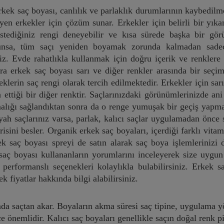
kek saç boyası, canlılık ve parlaklık durumlarının kaybedilm
eyen erkekler için çözüm sunar. Erkekler için belirli bir yık
istediğiniz rengi deneyebilir ve kısa sürede başka bir gö
zunsa, tüm saçı yeniden boyamak zorunda kalmadan sadece
niz. Evde rahatlıkla kullanmak için doğru içerik ve renklere 
ra erkek saç boyası sarı ve diğer renkler arasında bir seçim
eklerin saç rengi olarak tercih edilmektedir. Erkekler için sar
 ettiği bir diğer renktir. Saçlarınızdaki görünümlerinizde ani
aşinalığı sağlandıktan sonra da o renge yumuşak bir geçiş yap
iyah saçlarınız varsa, parlak, kalıcı saçlar uygulamadan önce 
risini besler. Organik erkek saç boyaları, içerdiği farklı vita
ek saç boyası spreyi de satın alarak saç boya işlemlerinizi 
 saç boyası kullananların yorumlarını inceleyerek size uygu
performanslı seçenekleri kolaylıkla bulabilirsiniz. Erkek s
 fiyatlar hakkında bilgi alabilirsiniz.
ında saçtan akar. Boyaların akma süresi saç tipine, uygulama y
ce önemlidir. Kalıcı saç boyaları genellikle saçın doğal renk 