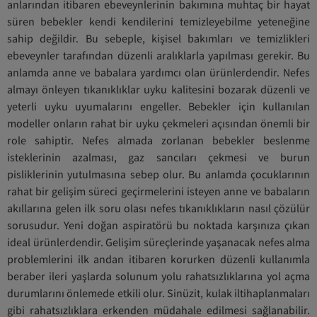
anlarından itibaren ebeveynlerinin bakımına muhtaç bir hayat
süren bebekler kendi kendilerini temizleyebilme yeteneğine
sahip değildir. Bu sebeple, kişisel bakımları ve temizlikleri
ebeveynler tarafından düzenli aralıklarla yapılması gerekir. Bu
anlamda anne ve babalara yardımcı olan ürünlerdendir. Nefes
almayı önleyen tıkanıklıklar uyku kalitesini bozarak düzenli ve
yeterli uyku uyumalarını engeller. Bebekler için kullanılan
modeller onların rahat bir uyku çekmeleri açısından önemli bir
role sahiptir. Nefes almada zorlanan bebekler beslenme
isteklerinin azalması, gaz sancıları çekmesi ve burun
pisliklerinin yutulmasına sebep olur. Bu anlamda çocuklarının
rahat bir gelişim süreci geçirmelerini isteyen anne ve babaların
akıllarına gelen ilk soru olası nefes tıkanıklıkların nasıl çözülür
sorusudur. Yeni doğan aspiratörü bu noktada karşınıza çıkan
ideal ürünlerdendir. Gelişim süreçlerinde yaşanacak nefes alma
problemlerini ilk andan itibaren korurken düzenli kullanımla
beraber ileri yaşlarda solunum yolu rahatsızlıklarına yol açma
durumlarını önlemede etkili olur. Sinüzit, kulak iltihaplanmaları
gibi rahatsızlıklara erkenden müdahale edilmesi sağlanabilir.