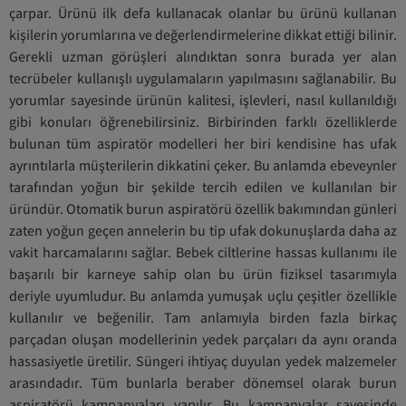
çarpar. Ürünü ilk defa kullanacak olanlar bu ürünü kullanan
kişilerin yorumlarına ve değerlendirmelerine dikkat ettiği bilinir.
Gerekli uzman görüşleri alındıktan sonra burada yer alan
tecrübeler kullanışlı uygulamaların yapılmasını sağlanabilir. Bu
yorumlar sayesinde ürünün kalitesi, işlevleri, nasıl kullanıldığı
gibi konuları öğrenebilirsiniz. Birbirinden farklı özelliklerde
bulunan tüm aspiratör modelleri her biri kendisine has ufak
ayrıntılarla müşterilerin dikkatini çeker. Bu anlamda ebeveynler
tarafından yoğun bir şekilde tercih edilen ve kullanılan bir
üründür. Otomatik burun aspiratörü özellik bakımından günleri
zaten yoğun geçen annelerin bu tip ufak dokunuşlarda daha az
vakit harcamalarını sağlar. Bebek ciltlerine hassas kullanımı ile
başarılı bir karneye sahip olan bu ürün fiziksel tasarımıyla
deriyle uyumludur. Bu anlamda yumuşak uçlu çeşitler özellikle
kullanılır ve beğenilir. Tam anlamıyla birden fazla birkaç
parçadan oluşan modellerinin yedek parçaları da aynı oranda
hassasiyetle üretilir. Süngeri ihtiyaç duyulan yedek malzemeler
arasındadır. Tüm bunlarla beraber dönemsel olarak burun
aspiratörü kampanyaları yapılır. Bu kampanyalar sayesinde