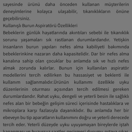
sayesinde ürünü daha önceden kullanan müşterilerin
deneyimlerine kolayca ulaşabilir, tıkanıklıkların önüne
geçebilirsiniz.
Kullanışlı Burun Aspiratörü Özellikleri
Bebeklerin günlük hayatlarında akıntıları sebebi ile tıkanıklık
sorunu yaşamaları sık rastlanan durumlardandır. Yetişkin
insanların burun yapıları nefes alma kabiliyeti bakımında
bebeklerinkine nazaran daha kapasitelidir. Dar bir nefes alma
kanalına sahip olan çocuklar bu anlamda sık ve hızlı nefes
almak zorunda kalırlar. Bunun için kullanılan aspiratör
modellerini tercih edilirken bu hassasiyet ve beklenti ile
kullanım sağlanmalıdır.Ürünün kullanımı özellikle uyku
düzenlerinin oturması açısından tercih edilmesi gereken
durumlardandır. Rahat uyku, dengeli ve yeterli besin ile sağlıklı
nefes alan bir bebeğin gelişim süreci içerisinde hastalıklara ve
mikroplara karşı fazlasıyla dayanıklıdır. Bu anlamda her bir
ebeveyn bu tip aparatların kullanımını doğru ve yeterli derecede
tercih eder. Yeterli düzeyde uyku uyuyamayan bireylerde iştah
kapanması ve huzursuz saatler geçirmesi durumu ortaya çıkar.