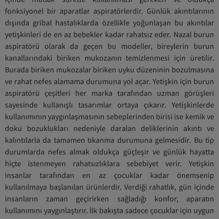
fonksiyonel bir aparatlar aspiratörlerdir. Günlük akıntılarının
dışında gribal hastalıklarda özellikle yoğunlaşan bu akıntılar
yetişkinleri de en az bebekler kadar rahatsız eder. Nazal burun
aspiratörü olarak da geçen bu modeller, bireylerin burun
kanallarındaki biriken mukozanın temizlenmesi için üretilir.
Burada biriken mukozalar biriken uyku düzeninin bozulmasına
ve rahat nefes alamama durumuna yol açar. Yetişkin için burun
aspiratörü çeşitleri her marka tarafından uzman görüşleri
sayesinde kullanışlı tasarımlar ortaya çıkarır. Yetişkinlerde
kullanımının yaygınlaşmasının sebeplerinden birisi ise kemik ve
doku bozuklukları nedeniyle daralan deliklerinin akıntı ve
kalıntılarla da tamamen tıkanma durumuna gelmesidir. Bu tip
durumlarda nefes almak oldukça güçleşir ve günlük hayatta
hiçte istenmeyen rahatsızlıklara sebebiyet verir. Yetişkin
insanlar tarafından en az çocuklar kadar önemsenip
kullanılmaya başlanılan ürünlerdir. Verdiği rahatlık, gün içinde
insanların zaman geçirirken sağladığı konfor, aparatın
kullanımını yaygınlaştırır. İlk bakışta sadece çocuklar için uygun