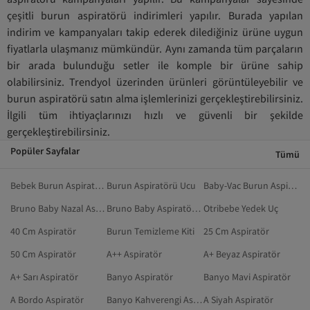
çeşitli burun aspiratörü indirimleri yapılır. Burada yapılan
indirim ve kampanyaları takip ederek dilediğiniz ürüne uygun
fiyatlarla ulaşmanız mümkündür. Aynı zamanda tüm parçaların
bir arada bulunduğu setler ile komple bir ürüne sahip
olabilirsiniz. Trendyol üzerinden ürünleri görüntüleyebilir ve
burun aspiratörü satın alma işlemlerinizi gerçekleştirebilirsiniz.
İlgili tüm ihtiyaçlarınızı hızlı ve güvenli bir şekilde
gerçekleştirebilirsiniz.
Popüler Sayfalar
Tümü
Bebek Burun Aspiratörü
Burun Aspiratörü Ucu
Baby-Vac Burun Aspiratörü
Bruno Baby Nazal Aspiratör
Bruno Baby Aspiratör Yedek Uç
Otribebe Yedek Uç
40 Cm Aspiratör
Burun Temizleme Kiti
25 Cm Aspiratör
50 Cm Aspiratör
A++ Aspiratör
A+ Beyaz Aspiratör
A+ Sarı Aspiratör
Banyo Aspiratör
Banyo Mavi Aspiratör
A Bordo Aspiratör
Banyo Kahverengi Aspiratör
A Siyah Aspiratör