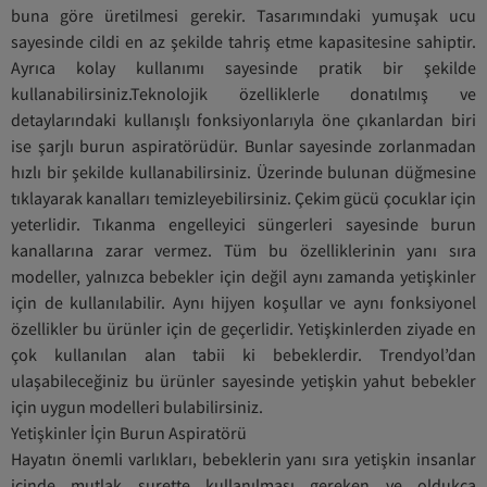
buna göre üretilmesi gerekir. Tasarımındaki yumuşak ucu
sayesinde cildi en az şekilde tahriş etme kapasitesine sahiptir.
Ayrıca kolay kullanımı sayesinde pratik bir şekilde
kullanabilirsiniz.Teknolojik özelliklerle donatılmış ve
detaylarındaki kullanışlı fonksiyonlarıyla öne çıkanlardan biri
ise şarjlı burun aspiratörüdür. Bunlar sayesinde zorlanmadan
hızlı bir şekilde kullanabilirsiniz. Üzerinde bulunan düğmesine
tıklayarak kanalları temizleyebilirsiniz. Çekim gücü çocuklar için
yeterlidir. Tıkanma engelleyici süngerleri sayesinde burun
kanallarına zarar vermez. Tüm bu özelliklerinin yanı sıra
modeller, yalnızca bebekler için değil aynı zamanda yetişkinler
için de kullanılabilir. Aynı hijyen koşullar ve aynı fonksiyonel
özellikler bu ürünler için de geçerlidir. Yetişkinlerden ziyade en
çok kullanılan alan tabii ki bebeklerdir. Trendyol’dan
ulaşabileceğiniz bu ürünler sayesinde yetişkin yahut bebekler
için uygun modelleri bulabilirsiniz.
Yetişkinler İçin Burun Aspiratörü
Hayatın önemli varlıkları, bebeklerin yanı sıra yetişkin insanlar
içinde mutlak surette kullanılması gereken ve oldukça