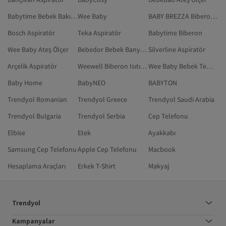
Babytime Bebek Bakım Seti
Wee Baby
BABY BREZZA Biberon Isıtıcı & Sterilizatör
Bosch Aspiratör
Teka Aspiratör
Babytime Biberon
Wee Baby Ateş Ölçer
Bebedor Bebek Banyo Aksesuarı
Silverline Aspiratör
Arçelik Aspiratör
Weewell Biberon Isıtıcı & Sterilizatör
Wee Baby Bebek Temizleme Pamuğu
Baby Home
BabyNEO
BABYTON
Trendyol Romanian
Trendyol Greece
Trendyol Saudi Arabia
Trendyol Bulgaria
Trendyol Serbia
Cep Telefonu
Elbise
Etek
Ayakkabı
Samsung Cep Telefonu
Apple Cep Telefonu
Macbook
Hesaplama Araçları
Erkek T-Shirt
Makyaj
Trendyol
Kampanyalar