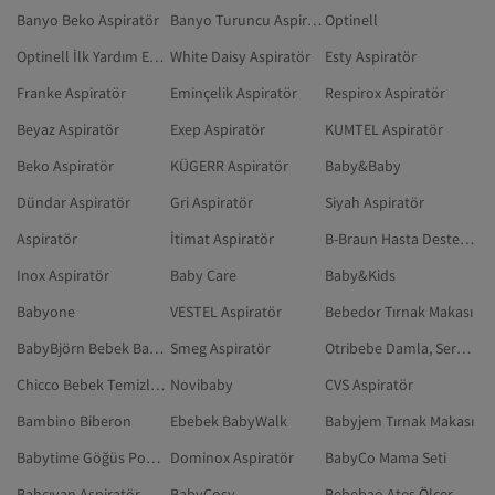
Banyo Beko Aspiratör
Banyo Turuncu Aspiratör
Optinell
Optinell İlk Yardım Ekipmanı
White Daisy Aspiratör
Esty Aspiratör
Franke Aspiratör
Eminçelik Aspiratör
Respirox Aspiratör
Beyaz Aspiratör
Exep Aspiratör
KUMTEL Aspiratör
Beko Aspiratör
KÜGERR Aspiratör
Baby&Baby
Dündar Aspiratör
Gri Aspiratör
Siyah Aspiratör
Aspiratör
İtimat Aspiratör
B-Braun Hasta Destek Aparatı
Inox Aspiratör
Baby Care
Baby&Kids
Babyone
VESTEL Aspiratör
Bebedor Tırnak Makası
BabyBjörn Bebek Banyo Aksesuarı
Smeg Aspiratör
Otribebe Damla, Serum, Sprey
Chicco Bebek Temizleme Pamuğu
Novibaby
CVS Aspiratör
Bambino Biberon
Ebebek BabyWalk
Babyjem Tırnak Makası
Babytime Göğüs Pompası
Dominox Aspiratör
BabyCo Mama Seti
Bahçıvan Aspiratör
BabyCosy
Bebebao Ateş Ölçer