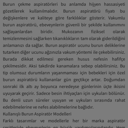
Burun çekme aspiratörleri bu anlamda hijyen hassasiyeti
gözetilerek kullanılmalıdır. Burun aspiratörü fiyatı bu
değişkenlere ve kaliteye göre farklılıklar gösterir. Vakumlu
burun aspiratörü, ebeveynlerin güvenli bir şekilde kullanımını
sağlayanlardan biridir. Mukozanın fiziksel olarak
temizlenmesini sağlarken tıkanıklıkların tam olarak giderildiğini
anlamanızı da sağlar. Burun aspiratör ucunu burun deliklerine
tutarken diğer ucunu ağzınızla vakum yöntemi ile çekebilirsiniz.
Burada dikkat edilmesi gereken husus nefesin hafifçe
çekilmesidir. Aksi takdirde kanamalara sebep olabilirsiniz. Bu
tip olumsuz durumların yaşanmaması için bebekleri için özel
burun aspiratörü kullananlar gün geçtikçe artar. Doğumdan
sonraki ilk altı ay boyunca neredeyse günlerinin üçte ikisini
uyuyarak geçirir. Sadece besin ihtiyaçları için uykuları bölünür.
Bu denli uzun süreler uyuyan ve uykuları sırasında rahat
edebilmelerine ve nefes alabilmelerine bağlıdır.
Kullanışlı Burun Aspiratör Modelleri
Farklı tasarımlar ve modellerle her bir marka aspiratör
çeşitleriyle ebeveynlerin en büyük yardımcılarındandır. Hem