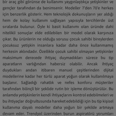
bir araç gibi görünse de kullanımı yaygınlaştıkça yetişkinler ve
gençler tarafından da benimsenir. Modeller 7’den 70’e herkes
için benzerlik gösterir. Hem teknolojik dokunuşların yer aldığı
hem de kolay kullanım sağlayan yapısıyla tercihlerde üst
sıralarda bulunur. Öyle ki basit kullanımı olan üründe dahi
nitelikli sonuçlar elde edilebilen bir model olarak karşınıza
çıkar. Bu ürünlerin ne olduğu sorusu çocuk sahibi bireylerden
çocuksuz yetişkin insanlara kadar daha önce kullanmamış
herkesin aklındadır. Özellikle çocuk sahibi olmayan yetişkinler
maksimum derecede ihtiyaç duymadıkları sürece bu tip
aparatların varlığından habersiz olabilir. Ancak ihtiyaç
duydukları andan itibaren manuel çeşitlerinden dijital
modellerine kadar her türlü aparat yoğun olarak kullanılmaya
başlanır. Sağladığı rahatlık ve nefes konforu müşteriler
tarafından bilinçli bir şeklide rutin bir işleme dönüştürülür. Bu
anlamda yetişkinlerin kendi ihtiyaçlarını kontrol edebilmeleri ve
bu ihtiyaçlar doğrultusunda hareket edebildiği için bu tip kişisel
kullanıma dayalı modeller daha yoğun bir şekilde artmaya
devam eder. Trendyol üzerinden burun aspiratörü yorumları