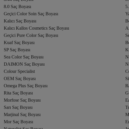
8.0 Saç Boyası
5
Geçici Color Soin Saç Boyası
Ya
Kalıcı Saç Boyası
B
Kalıcı Kallos Cosmetics Saç Boyası
A
Geçici Pure Color Saç Boyası
Se
Kuaf Saç Boyası
B
SP Saç Boyası
K
Sea Color Saç Boyası
N
DAIMON Saç Boyası
N
Colour Specialist
C
OEM Saç Boyası
S
Omega Plus Saç Boyası
R
Rita Saç Boyası
G
Morfose Saç Boyası
E
Sarı Saç Boyası
T
Marjinal Saç Boyası
M
Mor Saç Boyası
Er
Naturalist Saç Boyası
J