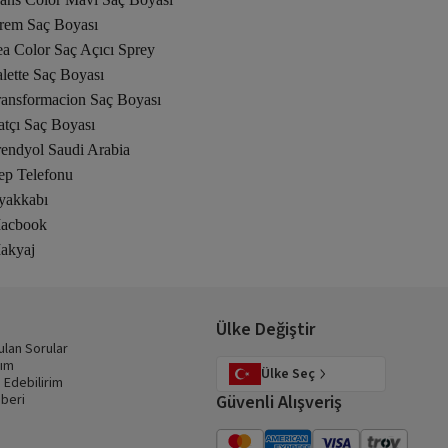
rem Saç Boyası
ea Color Saç Açıcı Sprey
lette Saç Boyası
ransformacion Saç Boyası
atçı Saç Boyası
rendyol Saudi Arabia
ep Telefonu
yakkabı
acbook
akyaj
Ülke Değiştir
ulan Sorular
dım
Ülke Seç
 Edebilirim
beri
Güvenli Alışveriş