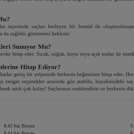
 Mu?
lar sayesinde saçları besleyen bir formül ile oluşturulm
a da sağlıklı görünmesi beklenir.
kleri Sunuyor Mu?
evke hitap eder. Sıcak, soğuk, koyu veya açık tonlar ile istedi
lerine Hitap Ediyor?
kadar geniş bir yelpazede herkesin beğenisine hitap eder. Herke
zengin seçenekler arasında göz atabilir, hayalinizdeki saç 
lmak artık çok kolay! Saçlarınızı renklendirin ve herkesin dik
8.43 Saç Boyası
5
8.44 Saç Boyası
8