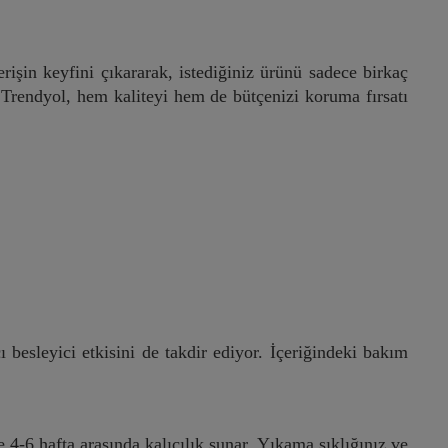
erişin keyfini çıkararak, istediğiniz ürünü sadece birkaç
le Trendyol, hem kaliteyi hem de bütçenizi koruma fırsatı
çı besleyici etkisini de takdir ediyor. İçeriğindeki bakım
e 4-6 hafta arasında kalıcılık sunar. Yıkama sıklığınız ve