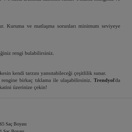
uştur. Kuruma ve matlaşma sorunları minimum seviyeye
ğiniz rengi bulabilirsiniz.
sin kendi tarzını yansıtabileceği çeşitlilik sunar.
rengine birkaç tıklama ile ulaşabilirsiniz.
Trendyol
'da
katini üzerinize çekin!
.65 Saç Boyası
.1 Saç Boyası