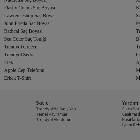
Flashy Colors Saç Boyası
K
Lawrenceshop Saç Boyası
S
John Frieda Saç Boyası
Pa
Radical Saç Boyası
T
Sea Color Saç Toniği
B
Trendyol Greece
T
Trendyol Serbia
C
Etek
A
Apple Cep Telefonu
M
Erkek T-Shirt
M
Satıcı
Yardım
Trendyol'da Satış Yap
Sıkça Sor
Temel Kavramlar
Canlı Yar
Trendyol Akademi
Nasıl İade
İşlem Reh