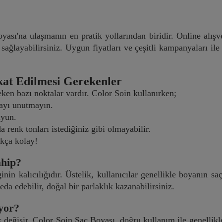
yası'na ulaşmanın en pratik yollarından biridir. Online alışv
ni sağlayabilirsiniz. Uygun fiyatları ve çeşitli kampanyaları i
kat Edilmesi Gerekenler
ken bazı noktalar vardır. Color Soin kullanırken;
mayı unutmayın.
uyun.
a renk tonları istediğiniz gibi olmayabilir.
ukça kolay!
ahip?
nin kalıcılığıdır. Üstelik, kullanıcılar genellikle boyanın sa
a edebilir, doğal bir parlaklık kazanabilirsiniz.
yor?
k değişir. Color Soin Saç Boyası, doğru kullanım ile genellikl