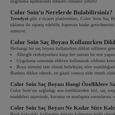
uygulama aşamasında dikkatli olmanız yeterli!
Color Soin’u Nerelerde Bulabilirsiniz?
Trendyol
gibi e-ticaret platformları, Color Soin Saç Bo
tıklama ile sipariş edebilir, kapınıza kadar getirilmesi
sunuyor.
Color Soin Saç Boyası Kullanırken Dik
Herhangi bir saç boyası kullanırken dikkat edilmesi gere
Allergik reaksiyonlara karşı her zaman bir test yap
Uygulama sırasında eldiven kullanarak cildinizi kor
Boya süresini tam olarak belirleyin; süre uzatıldığınd
Bunlara dikkat ederek, en güzel sonucu elde etmek old
Color Soin Saç Boyası Hangi Özelliklere S
Color Soin’un sağladığı ana özelliklerden biri, saç rengi
maddeleri sayesinde, kuruma ve matlaşma sorunlarına ved
Color Soin Saç Boyası Ne Kadar Süre Kalı
Renk kalıcılığı, kullanılan ürünün kalitesine bağlı olara