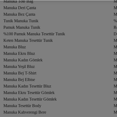
Manuka Tote Bag
M
Manuka Deri Çanta
M
Manuka Bez Çanta
M
Tunik Manuka Tunik
%
Pamuk Manuka Tunik
R
%100 Pamuk Manuka Tesettür Tunik
D
Keten Manuka Tesettür Tunik
M
Manuka Bluz
M
Manuka Ekru Bluz
M
Manuka Kadın Gömlek
M
Manuka Yeşil Bluz
M
Manuka Bej T-Shirt
M
Manuka Bej Elbise
M
Manuka Kadın Tesettür Bluz
M
Manuka Ekru Tesettür Gömlek
M
Manuka Kadın Tesettür Gömlek
M
Manuka Tesettür Body
M
Manuka Kahverengi Bere
M