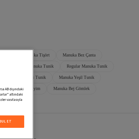
n Etek
Manuka Tişört
Manuka Bez Çanta
k
Pamuk Manuka Tunik
Regular Manuka Tunik
Manuka Kahverengi Tunik
Manuka Yeşil Tunik
Manuka Tesettür Giyim
Manuka Bej Gömlek
arsa AB dışındaki
arlar" altındaki
zler vasıtasıyla
BUL ET