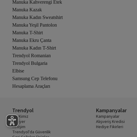
Manuka Kahverengi Etek
Manuka Kazak
Manuka Kadın Sweatshirt
Manuka Yeşil Pantolon
Manuka T-Shirt
Manuka Ekru Çanta
Manuka Kadın T-Shirt
Trendyol Romanian
Trendyol Bulgaria
Elbise
Samsung Cep Telefonu
Hesaplama Araçları
Trendyol
Kampanyalar
Biz Kimiz
Kampanyalar
Kariyer
Alışveriş Kredisi
İletişim
Hediye Fikirleri
Trendyol'da Güvenlik