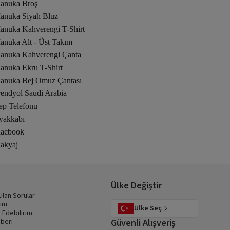
anuka Broş
anuka Siyah Bluz
anuka Kahverengi T-Shirt
anuka Alt - Üst Takım
anuka Kahverengi Çanta
anuka Ekru T-Shirt
anuka Bej Omuz Çantası
rendyol Saudi Arabia
ep Telefonu
yakkabı
acbook
akyaj
Ülke Değiştir
ulan Sorular
dım
Ülke Seç
 Edebilirim
beri
Güvenli Alışveriş