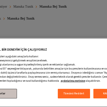
tiyer
Manuka Tunik
Manuka Bej Tunik
k
Manuka Bej Tunik
ag
Manuka Kanvas Çanta
Manuka Deri Çanta
Manuka Sate
 BİR DENEYİM İÇİN ÇALIŞIYORUZ
 Manuka Tunik
%100 Pamuk Manuka Tunik
Keten Manuka Tuni
zleri aşağıdaki amaçlarla kullanır:
nik
Manuka Tesettür Tunik
Manuka Kadın Tesettür Tunik
deneyiminizi geliştirmek ve optimize etmek.
ilgi alanlarınıza uygun kişiselleştirilmiş içerik ve reklamlar sağlamak.
uka Bej Bluz
Manuka Siyah Tunik
Manuka Pembe Tunik
 Et" seçeneğine tıklayarak, yukarıda belirtilen amaçlar için bu çerezlerin kullanılmasına ve v
 dahil) üçüncü taraflarla paylaşılmasına izin vermiş olursunuz. Onayınızı istediğiniz zaman "Ay
ndan değiştirebilirsiniz. Onay vermezseniz, sadece teknik olarak gerekli çerezler kullanılır. Çere
 verileri topladığımız ve nasıl kullandığımız hakkında
aydınlatma metnine
ulaşabilirsin.
arlar
Tümünü Reddet
KA