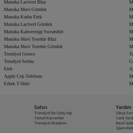
Manuka Lacivert Bluz
M
Manuka Mavi Gömlek
M
Manuka Kadın Etek
M
Manuka Lacivert Gömlek
M
Manuka Kahverengi Sweatshirt
M
Manuka Mavi Tesettür Bluz
M
Manuka Mavi Tesettür Gömlek
M
Trendyol Greece
T
Trendyol Serbia
C
Etek
A
Apple Cep Telefonu
M
Erkek T-Shirt
M
Satıcı
Yardım
Trendyol'da Satış Yap
Sıkça Sor
Temel Kavramlar
Canlı Yar
Trendyol Akademi
Nasıl İade
İşlem Reh