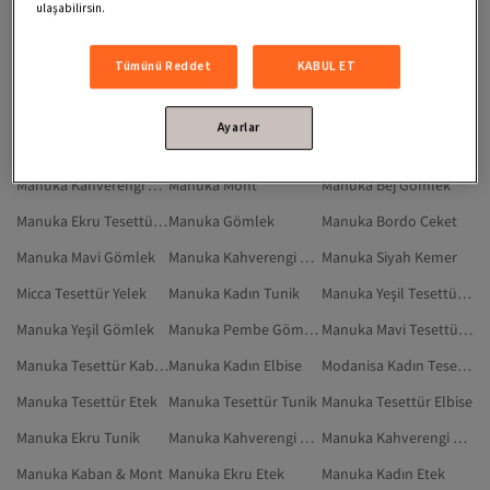
Kolsuz Manuka Yelek
Standart Kol Manuka Yelek
Manuka Lacivert Ceket
ulaşabilirsin.
Manuka Kadın Giyim
Manuka Gri Tesettür Ceket
Manuka Giyim
Tümünü Reddet
KABUL ET
Manuka Pembe Ceket
Manuka Broş
Manuka Haki Ceket
Manuka Tesettür Gömlek
Manuka Gri Ceket
Manuka Kadın Tesettür Gömlek
Ayarlar
Manuka Kadın Gömlek
Manuka Kahverengi Kemer
Manuka Ekru Gömlek
Manuka Kahverengi Gömlek
Manuka Mont
Manuka Bej Gömlek
Manuka Ekru Tesettür Gömlek
Manuka Gömlek
Manuka Bordo Ceket
Manuka Mavi Gömlek
Manuka Kahverengi Tesettür Gömlek
Manuka Siyah Kemer
Micca Tesettür Yelek
Manuka Kadın Tunik
Manuka Yeşil Tesettür Gömlek
Manuka Yeşil Gömlek
Manuka Pembe Gömlek
Manuka Mavi Tesettür Gömlek
Manuka Tesettür Kaban
Manuka Kadın Elbise
Modanisa Kadın Tesettür Yelek
Manuka Tesettür Etek
Manuka Tesettür Tunik
Manuka Tesettür Elbise
Manuka Ekru Tunik
Manuka Kahverengi Etek
Manuka Kahverengi Kaban
Manuka Kaban & Mont
Manuka Ekru Etek
Manuka Kadın Etek