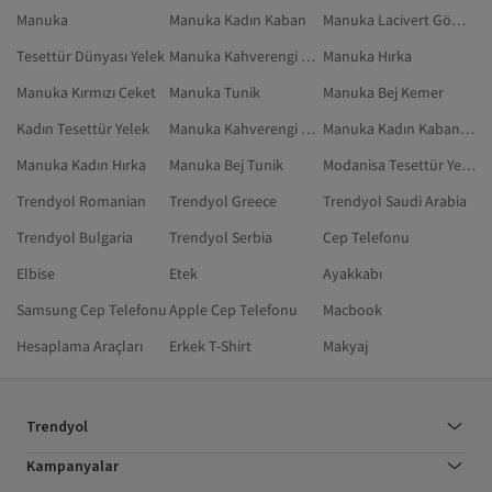
Manuka
Manuka Kadın Kaban
Manuka Lacivert Gömlek
Tesettür Dünyası Yelek
Manuka Kahverengi Bere
Manuka Hırka
Manuka Kırmızı Ceket
Manuka Tunik
Manuka Bej Kemer
Kadın Tesettür Yelek
Manuka Kahverengi Kaban & Mont
Manuka Kadın Kaban & Mont
Manuka Kadın Hırka
Manuka Bej Tunik
Modanisa Tesettür Yelek
Trendyol Romanian
Trendyol Greece
Trendyol Saudi Arabia
Trendyol Bulgaria
Trendyol Serbia
Cep Telefonu
Elbise
Etek
Ayakkabı
Samsung Cep Telefonu
Apple Cep Telefonu
Macbook
Hesaplama Araçları
Erkek T-Shirt
Makyaj
Trendyol
Kampanyalar