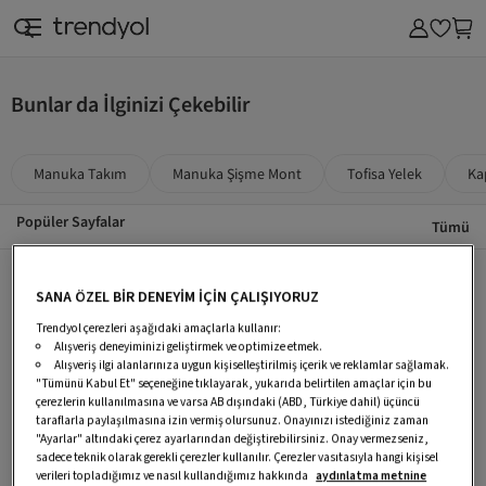
Bunlar da İlginizi Çekebilir
Manuka Takım
Manuka Şişme Mont
Tofisa Yelek
Ka
Popüler Sayfalar
Tümü
Manuka Takım
Manuka Şişme Mont
Tofisa Yelek
SANA ÖZEL BİR DENEYİM İÇİN ÇALIŞIYORUZ
Kapitone Tesettür Yelek
Manuka Everyday Bag
Manuka Keten Elbise
Trendyol çerezleri aşağıdaki amaçlarla kullanır:
Alışveriş deneyiminizi geliştirmek ve optimize etmek.
Modanisa Şişme Yelek
Tesettür Şişme Yelek
Manuka Saten Etek
Alışveriş ilgi alanlarınıza uygun kişiselleştirilmiş içerik ve reklamlar sağlamak.
Manuka Kanvas Çanta
Düğmeli Manuka Yelek
Regular Manuka Yelek
"Tümünü Kabul Et" seçeneğine tıklayarak, yukarıda belirtilen amaçlar için bu
çerezlerin kullanılmasına ve varsa AB dışındaki (ABD, Türkiye dahil) üçüncü
Dokuma Manuka Yelek
Viskon Manuka Yelek
Tunik Manuka Yelek
taraflarla paylaşılmasına izin vermiş olursunuz. Onayınızı istediğiniz zaman
"Ayarlar" altındaki çerez ayarlarından değiştirebilirsiniz. Onay vermezseniz,
Kumaş Manuka Yelek
Polyester Manuka Yelek
Casual/Günlük Manuka Yelek
sadece teknik olarak gerekli çerezler kullanılır. Çerezler vasıtasıyla hangi kişisel
verileri topladığımız ve nasıl kullandığımız hakkında
aydınlatma metnine