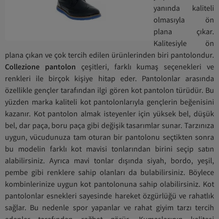
yanında kaliteli
olmasıyla ön
plana çıkar.
Kalitesiyle ön
plana çıkan ve çok tercih edilen ürünlerinden biri pantolondur.
Collezione pantolon
çeşitleri, farklı kumaş seçenekleri ve
renkleri ile birçok kişiye hitap eder. Pantolonlar arasında
özellikle gençler tarafından ilgi gören kot pantolon türüdür. Bu
yüzden marka kaliteli kot pantolonlarıyla gençlerin beğenisini
kazanır. Kot pantolon almak isteyenler için yüksek bel, düşük
bel, dar paça, boru paça gibi değişik tasarımlar sunar. Tarzınıza
uygun, vücudunuza tam oturan bir pantolonu seçtikten sonra
bu modelin farklı kot mavisi tonlarından birini seçip satın
alabilirsiniz. Ayrıca mavi tonlar dışında siyah, bordo, yeşil,
pembe gibi renklere sahip olanları da bulabilirsiniz. Böylece
kombinlerinize uygun kot pantolonuna sahip olabilirsiniz. Kot
pantolonlar esnekleri sayesinde hareket özgürlüğü ve rahatlık
sağlar. Bu nedenle spor yapanlar ve rahat giyim tarzı tercih
edenler tarafından rağbet görür. Kumaşlarının kalitesi