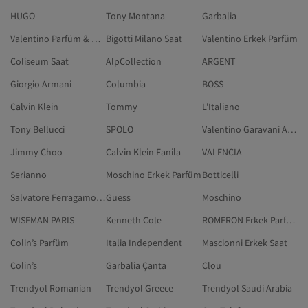
HUGO
Tony Montana
Garbalia
Valentino Parfüm & Deodorant
Bigotti Milano Saat
Valentino Erkek Parfüm
Coliseum Saat
AlpCollection
ARGENT
Giorgio Armani
Columbia
BOSS
Calvin Klein
Tommy
L'Italiano
Tony Bellucci
SPOLO
Valentino Garavani Aksesuar
Jimmy Choo
Calvin Klein Fanila
VALENCIA
Serianno
Moschino Erkek Parfüm
Botticelli
Salvatore Ferragamo Güneş Gözlüğü
Guess
Moschino
WISEMAN PARIS
Kenneth Cole
ROMERON Erkek Parfüm
Colin’s Parfüm
Italia Independent
Mascionni Erkek Saat
Colin’s
Garbalia Çanta
Clou
Trendyol Romanian
Trendyol Greece
Trendyol Saudi Arabia