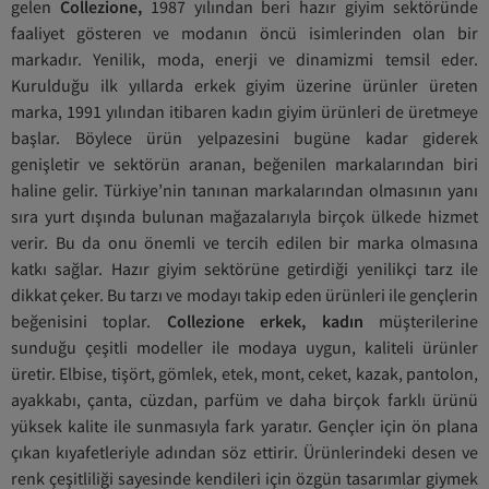
gelen
Collezione,
1987 yılından beri hazır giyim sektöründe
faaliyet gösteren ve modanın öncü isimlerinden olan bir
markadır. Yenilik, moda, enerji ve dinamizmi temsil eder.
Kurulduğu ilk yıllarda erkek giyim üzerine ürünler üreten
marka, 1991 yılından itibaren kadın giyim ürünleri de üretmeye
başlar. Böylece ürün yelpazesini bugüne kadar giderek
genişletir ve sektörün aranan, beğenilen markalarından biri
haline gelir. Türkiye’nin tanınan markalarından olmasının yanı
sıra yurt dışında bulunan mağazalarıyla birçok ülkede hizmet
verir. Bu da onu önemli ve tercih edilen bir marka olmasına
katkı sağlar. Hazır giyim sektörüne getirdiği yenilikçi tarz ile
dikkat çeker. Bu tarzı ve modayı takip eden ürünleri ile gençlerin
beğenisini toplar.
Collezione erkek, kadın
müşterilerine
sunduğu çeşitli modeller ile modaya uygun, kaliteli ürünler
üretir. Elbise, tişört, gömlek, etek, mont, ceket, kazak, pantolon,
ayakkabı, çanta, cüzdan, parfüm ve daha birçok farklı ürünü
yüksek kalite ile sunmasıyla fark yaratır. Gençler için ön plana
çıkan kıyafetleriyle adından söz ettirir. Ürünlerindeki desen ve
renk çeşitliliği sayesinde kendileri için özgün tasarımlar giymek