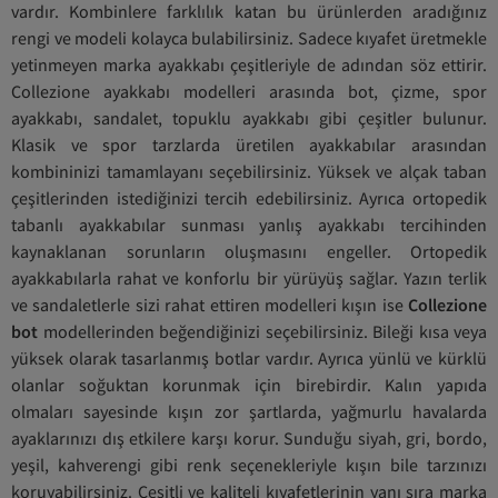
vardır. Kombinlere farklılık katan bu ürünlerden aradığınız
rengi ve modeli kolayca bulabilirsiniz. Sadece kıyafet üretmekle
yetinmeyen marka ayakkabı çeşitleriyle de adından söz ettirir.
Collezione ayakkabı modelleri arasında bot, çizme, spor
ayakkabı, sandalet, topuklu ayakkabı gibi çeşitler bulunur.
Klasik ve spor tarzlarda üretilen ayakkabılar arasından
kombininizi tamamlayanı seçebilirsiniz. Yüksek ve alçak taban
çeşitlerinden istediğinizi tercih edebilirsiniz. Ayrıca ortopedik
tabanlı ayakkabılar sunması yanlış ayakkabı tercihinden
kaynaklanan sorunların oluşmasını engeller. Ortopedik
ayakkabılarla rahat ve konforlu bir yürüyüş sağlar. Yazın terlik
ve sandaletlerle sizi rahat ettiren modelleri kışın ise
Collezione
bot
modellerinden beğendiğinizi seçebilirsiniz. Bileği kısa veya
yüksek olarak tasarlanmış botlar vardır. Ayrıca yünlü ve kürklü
olanlar soğuktan korunmak için birebirdir. Kalın yapıda
olmaları sayesinde kışın zor şartlarda, yağmurlu havalarda
ayaklarınızı dış etkilere karşı korur. Sunduğu siyah, gri, bordo,
yeşil, kahverengi gibi renk seçenekleriyle kışın bile tarzınızı
koruyabilirsiniz. Çeşitli ve kaliteli kıyafetlerinin yanı sıra marka