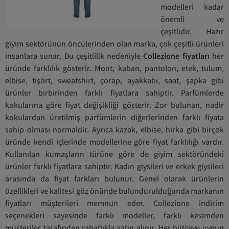
modelleri kadar
önemli ve
çeşitlidir. Hazır
giyim sektörünün öncülerinden olan marka, çok çeşitli ürünleri
insanlara sunar. Bu çeşitlilik nedeniyle
Collezione fiyatları
her
üründe farklılık gösterir. Mont, kaban, pantolon, etek, tulum,
elbise, tişört, sweatshirt, çorap, ayakkabı, saat, şapka gibi
ürünler birbirinden farklı fiyatlara sahiptir. Parfümlerde
kokularına göre fiyat değişikliği gösterir. Zor bulunan, nadir
kokulardan üretilmiş parfümlerin diğerlerinden farklı fiyata
sahip olması normaldir. Ayrıca kazak, elbise, hırka gibi birçok
üründe kendi içlerinde modellerine göre fiyat farklılığı vardır.
Kullanılan kumaşların türüne göre de giyim sektöründeki
ürünler farklı fiyatlara sahiptir. Kadın giysileri ve erkek giysileri
arasında da fiyat farkları bulunur. Genel olarak ürünlerin
özellikleri ve kalitesi göz önünde bulundurulduğunda markanın
fiyatları müşterileri memnun eder. Collezione indirim
seçenekleri sayesinde farklı modeller, farklı kesimden
müşteriler tarafından rahatlıkla satın alınır. Her bütçeye uygun