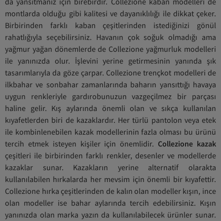
da yansıtmanız için birebirdir. Collezione kaban modelleri de
montlarda olduğu gibi kalitesi ve dayanıklılığı ile dikkat çeker.
Birbirinden farklı kaban çeşitlerinden istediğinizi gönül
rahatlığıyla seçebilirsiniz. Havanın çok soğuk olmadığı ama
yağmur yağan dönemlerde de Collezione yağmurluk modelleri
ile yanınızda olur. İşlevini yerine getirmesinin yanında şık
tasarımlarıyla da göze çarpar. Collezione trençkot modelleri de
ilkbahar ve sonbahar zamanlarında baharın yansıttığı havaya
uygun renkleriyle gardırobunuzun vazgeçilmez bir parçası
haline gelir. Kış aylarında önemli olan ve sıkça kullanılan
kıyafetlerden biri de kazaklardır. Her türlü pantolon veya etek
ile kombinlenebilen kazak modellerinin fazla olması bu ürünü
tercih etmek isteyen kişiler için önemlidir.
Collezione kazak
çeşitleri ile birbirinden farklı renkler, desenler ve modellerde
kazaklar sunar. Kazakların yerine alternatif olarakta
kullanılabilen hırkalarda her mevsim için önemli bir kıyafettir.
Collezione hırka çeşitlerinden de kalın olan modeller kışın, ince
olan modeller ise bahar aylarında tercih edebilirsiniz. Kışın
yanınızda olan marka yazın da kullanılabilecek ürünler sunar.