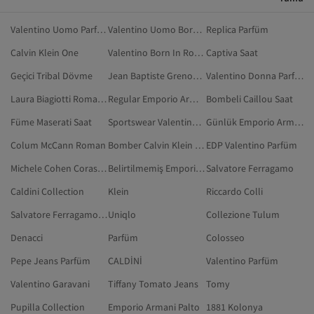
Valentino Uomo Parfüm
Valentino Uomo Born In Roma Parfüm
Replica Parfüm
Calvin Klein One
Valentino Born In Roma Parfüm
Captiva Saat
Geçici Tribal Dövme
Jean Baptiste Grenouille Parfüm
Valentino Donna Parfüm
Laura Biagiotti Roma Parfüm
Regular Emporio Armani Palto
Bombeli Caillou Saat
Füme Maserati Saat
Sportswear Valentino Garavani Aksesuar
Günlük Emporio Armani Palto
Colum McCann Roman
Bomber Calvin Klein Outdoor
EDP Valentino Parfüm
Michele Cohen Corasanti Kitap
Belirtilmemiş Emporio Armani Palto
Salvatore Ferragamo
Caldini Collection
Klein
Riccardo Colli
Salvatore Ferragamo Parfüm
Uniqlo
Collezione Tulum
Denacci
Parfüm
Colosseo
Pepe Jeans Parfüm
CALDİNİ
Valentino Parfüm
Valentino Garavani
Tiffany Tomato Jeans
Tomy
Pupilla Collection
Emporio Armani Palto
1881 Kolonya