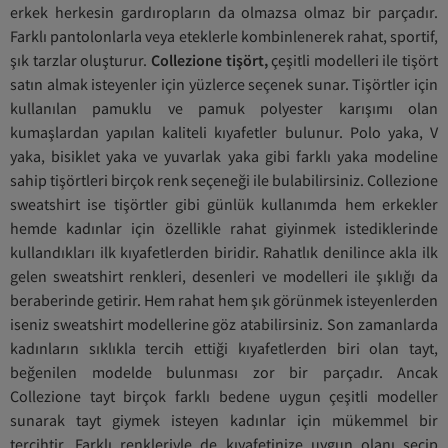
erkek herkesin gardıropların da olmazsa olmaz bir parçadır.
Farklı pantolonlarla veya eteklerle kombinlenerek rahat, sportif,
şık tarzlar oluşturur.
Collezione tişört,
çeşitli modelleri ile tişört
satın almak isteyenler için yüzlerce seçenek sunar. Tişörtler için
kullanılan pamuklu ve pamuk polyester karışımı olan
kumaşlardan yapılan kaliteli kıyafetler bulunur. Polo yaka, V
yaka, bisiklet yaka ve yuvarlak yaka gibi farklı yaka modeline
sahip tişörtleri birçok renk seçeneği ile bulabilirsiniz. Collezione
sweatshirt ise tişörtler gibi günlük kullanımda hem erkekler
hemde kadınlar için özellikle rahat giyinmek istediklerinde
kullandıkları ilk kıyafetlerden biridir. Rahatlık denilince akla ilk
gelen sweatshirt renkleri, desenleri ve modelleri ile şıklığı da
beraberinde getirir. Hem rahat hem şık görünmek isteyenlerden
iseniz sweatshirt modellerine göz atabilirsiniz. Son zamanlarda
kadınların sıklıkla tercih ettiği kıyafetlerden biri olan tayt,
beğenilen modelde bulunması zor bir parçadır. Ancak
Collezione tayt birçok farklı bedene uygun çeşitli modeller
sunarak tayt giymek isteyen kadınlar için mükemmel bir
tercihtir. Farklı renkleriyle de kıyafetinize uygun olanı seçip