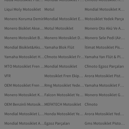
Liqui Moly Motosiklet
Motul
Mondial Motosiklet Krank
Monero Koruma Demiri
Mondial Motosiklet Elcik
Motosiklet Yedek Parça
Monero Bisiklet Aksesuarı
Motul Motosiklet
Monero Oto Akü Ve Aksesuarları
Monero Motosiklet Bağlama Ürünü
Monero Motosiklet Debriyaj Seti
Monero Sele Pedi (Airhawk)
Mondial Bisiklet&Aksesuarları
Yamaha Blok Flüt
İtimat Motosiklet Pistonu
Yamaha Motosiklet Hava Filtresi
Cfmoto Motosiklet Fren Ekipmanı
Yamaha Yan Flüt & Pikolo
MTO Motosiklet Fren Ekipmanı
Mondial Motosiklet
Cfmoto Egzoz Parçaları
VFR
Motosiklet Fren Ekipmanı
Arora Motosiklet Pistonu
OEM Motosiklet Fren Ekipmanı
Rmg Motosiklet Yedek Parça
Yamaha Motosiklet Fren Ekipmanı
Monero Motosiklet Kayışı
Falcon Motosiklet Yedek Parça
Monero Motosiklet Göstergesi
OEM Benzinli Motosiklet
MEFATECH Motosiklet
Cfmoto
Mondial Motosiklet Lüzumlu Ürün
Honda Motosiklet Yedek Parça
Arora Motosiklet Yedek Parça
Mondial Motosiklet Aksesuar Seti
Egzoz Parçaları
Gms Motosiklet Pistonu