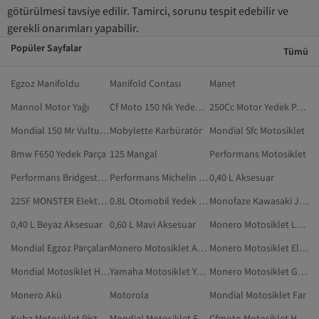
götürülmesi tavsiye edilir. Tamirci, sorunu tespit edebilir ve
gerekli onarımları yapabilir.
Popüler Sayfalar
Tümü
Egzoz Manifoldu
Manifold Contası
Manet
Mannol Motor Yağı
Cf Moto 150 Nk Yedek Parça
250Cc Motor Yedek Parça
Mondial 150 Mr Vulture Yedek Parça
Mobylette Karbüratör
Mondial Sfc Motosiklet
Bmw F650 Yedek Parça
125 Mangal
Performans Motosiklet
Performans Bridgestone Motosiklet
Performans Michelin Motosiklet
0,40 L Aksesuar
225F MONSTER Elektronik
0.8L Otomobil Yedek Parça
Monofaze Kawasaki Jeneratörler
0,40 L Beyaz Aksesuar
0,60 L Mavi Aksesuar
Monero Motosiklet Lüzumlu Ürün
Mondial Egzoz Parçaları
Monero Motosiklet Ampülü
Monero Motosiklet Elcik
Mondial Motosiklet Hava Filtresi
Yamaha Motosiklet Yedek Parça
Monero Motosiklet Grenaj Seti
Monero Akü
Motorola
Mondial Motosiklet Far
Kuba Motosiklet Pistonu
Mondial Motosiklet Fren Ekipmanı
Cfmoto Motosiklet Hava Filtresi