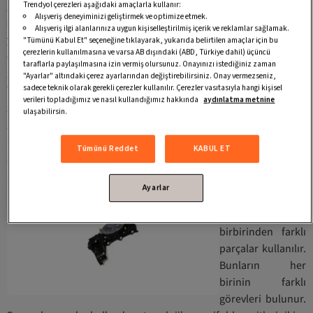
gerçekleştirmesi sağlanır. Aracınızın egzozunun düzgün bir
Trendyol çerezleri aşağıdaki amaçlarla kullanır:
Alışveriş deneyiminizi geliştirmek ve optimize etmek.
şekilde çalışması adına bu alanın belirli aralıklarla bakımının
Alışveriş ilgi alanlarınıza uygun kişiselleştirilmiş içerik ve reklamlar sağlamak.
yapılması gerekir. Gerekli adımlar takip edilmeli ve
"Tümünü Kabul Et" seçeneğine tıklayarak, yukarıda belirtilen amaçlar için bu
çerezlerin kullanılmasına ve varsa AB dışındaki (ABD, Türkiye dahil) üçüncü
değiştirilmesi gereken öğeler değiştirilmelidir. Değiştirmeniz
taraflarla paylaşılmasına izin vermiş olursunuz. Onayınızı istediğiniz zaman
gereken borulardan biri alüminyum manifold çeşitlerine, siz de
"Ayarlar" altındaki çerez ayarlarından değiştirebilirsiniz. Onay vermezseniz,
sadece teknik olarak gerekli çerezler kullanılır. Çerezler vasıtasıyla hangi kişisel
Trendyol’u ziyaret ederek bu ürüne bakabilirsiniz. Farklı
verileri topladığımız ve nasıl kullandığımız hakkında
aydınlatma metnine
görevler için tasarlanan modellere Trendyol’dan ulaşabilir ve
ulaşabilirsin.
güvenle alışveriş işleminizi gerçekleştirebilirsiniz. Bu şekilde
hem uygun fiyata alabilir hem de tamir işleminizi kolaylıkla
Tümünü Reddet
KABUL ET
gerçekleştirebilirsiniz.
Egzoz Manifoldu Seçenekleri Nelerdir?
Ayarlar
Otomotiv
sektöründe
birbirinden farklı
parçalar kullanılır.
Bunların her
birinin farklı
görevleri bulunur.