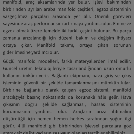
manifold, araç aksamlarında yer bulur. İşlevi bakımından
birbirinden ayrılan araba manifold çeşitleri, egzoz sisteminin
vazgeçilmez parçaları arasında yer alır. Önemli görevleri
sayesinde araç performansını artırmaya yardımcı olur. Emme ve
egzoz olmak üzere temelde iki farklı çeşidi bulunur. Bu parça
zamanla arızalandığı için düzenli bakım ve değişim ihtiyacı
ortaya çıkar. Manifold takımı, ortaya çıkan sorunun
giderilmesine yardımcı olur.
Güçlü manifold modelleri, farklı materyallerden imal edilir.
Güncel üretim teknolojileriyle tasarlandığından uzun ömürlü
kullanım imkânı verir. Bağlantı ekipmanı, hava giriş ve çıkış
işleminin güvenli bir şekilde tamamlanmasını mümkün kılar.
Birbirine bağlantılı olarak çalışan egzoz sistemi, manifold
aracılığıyla basınç noktasında da korunaklı hâle gelir. Hava
çıkışının doğru şekilde sağlanması, hassas sisteminin
korunmasına yardımcı olur. Araçların arıza ihtimalini
düşürdüğü için hemen hemen herkes tarafından yoğun ilgi
görür. 4’lü manifold gibi birbirinden işlevsel parçalara göz
atarak siz de ihtiyaçlarınıza uygun olanları tercih edebilirsiniz.