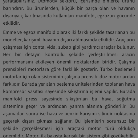
yaratabilirsiniz. Otomotiv sektörü, içerisinde binlerce ürünü
barındırır. Bu ürünlerden, küçük bir parça olan ve havanın
dışarıya çıkarılmasında kullanılan manifold, egzozun gücünde
etkilidir.
Emme ve egzoz manifold olarak iki farklı şekilde tasarlanan bu
modeller, karışımlı havanın dışarı atılmasında etkilidir. Araçların
çalışması için conta, vida, subap gibi yardımcı araçlar bulunur.
Her bir detayın kontrollü şekilde yerleştirilmesi aracın
performansını etkileyen önemli noktalardan biridir. Çalışma
prensipleri motorlara göre farklılık gösterir. Turbo beslemeli
motorlar için olan sisteminin çalışma prensibi düz motorlardan
farklıdır. Burada yer alan besleme ünitelerinden toplanan hava
kompresör vasıtası sayesinde sıkıştırma işlemi yapılır. Burada
manifold press sayesinde sıkıştırılan bu hava, soğutma
sistemine geçer ve ardından yanma alanına gönderilir. Bu
aşamadan sonra ise hava ve benzin karışımı silindir noktasına
geçerek dışarı çıkması sağlanır. Bu işlemlerin sorunsuz bir
şekilde gerçekleşmesi için araçtaki motor türü oldukça
önemlidir. Motor, ilk bakışta karışık bir sistem gibi gözükebilir.