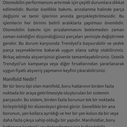
Otomobilin performansını artırmak için çeşitli durumlara dikkat
edilmelidir. Bunlar özellikle bakımı, arızalanma halinde parça
değişimi ve tamir işlerinin anında gerçekleştirilmesidir. Bu
işlemlerin her birinin belirli aralıklarla yapılması önemlidir.
Otomobilin bakımı için arızalanmasını beklemeden zaman
zaman eskidiğini düşündüğünüz parçaları yenisiyle değiştirmek
gerekir. Bu durum karşısında Trendyol’a başvurabilir ve yedek
parça seçeneklerine bakarak uygun olana sahip olabilirsiniz.
Birkaç adımda alışverişinizi güvenle tamamlayabilirsiniz. Üstelik
Trendyol’un kampanya veya diğer fırsatlarından yararlanarak
uygun fiyatlı alışveriş yapmanın keyfini çıkarabilirsiniz.
Manifold Nedir?
Bir tür boru tipi olan manifold, boru hatlarının birden fazla
noktada bir araya getirilmesiyle oluşturulan bir sistemin
parçasıdır. Bu sistem, birden fazla borunun tek bir noktada
birleştirildiği bir düzenleyici görevi görür. Genellikle bir ana
borunun, yan kollara ayrıldığı ve her bir yan kolun da bir veya
daha fazla çıkışa sahip olduğu bir yapıdır. Manifoldlar, boru
hatlarının kontrolü ve yönlendirmesi için kullanılabilir.