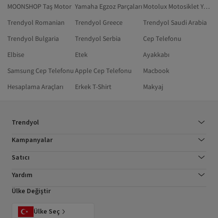
MOONSHOP Taş Motor
Yamaha Egzoz Parçaları
Motolux Motosiklet Yedek Parça
Trendyol Romanian
Trendyol Greece
Trendyol Saudi Arabia
Trendyol Bulgaria
Trendyol Serbia
Cep Telefonu
Elbise
Etek
Ayakkabı
Samsung Cep Telefonu
Apple Cep Telefonu
Macbook
Hesaplama Araçları
Erkek T-Shirt
Makyaj
Trendyol
Kampanyalar
Satıcı
Yardım
Ülke Değiştir
Ülke Seç