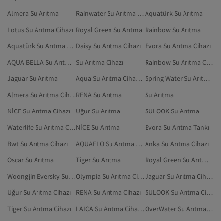
Almera Su Arıtma
Rainwater Su Arıtma Cihazı
Aquatürk Su Arıtma
Lotus Su Arıtma Cihazı
Royal Green Su Arıtma
Rainbow Su Arıtma
Aquatürk Su Arıtma Cihazı
Daisy Su Arıtma Cihazı
Evora Su Arıtma Cihazı
AQUA BELLA Su Arıtma Cihazı Aksesuarı
Su Arıtma Cihazı
Rainbow Su Arıtma Cihazı
Jaguar Su Arıtma
Aqua Su Arıtma Cihazı Aksesuarı
Spring Water Su Arıtma Cihazı Aksesuarı
Almera Su Arıtma Cihazı
RENA Su Arıtma
Su Arıtma
NİCE Su Arıtma Cihazı
Uğur Su Arıtma
SULOOK Su Arıtma
Waterlife Su Arıtma Cihazı Aksesuarı
NİCE Su Arıtma
Evora Su Arıtma Tankı
Bwt Su Arıtma Cihazı
AQUAFLO Su Arıtma Cihazı
Anka Su Arıtma Cihazı
Oscar Su Arıtma
Tiger Su Arıtma
Royal Green Su Arıtma Cihazı
Woongjin Eversky Su Arıtma Cihazı
Olympia Su Arıtma Cihazı
Jaguar Su Arıtma Cihazı
Uğur Su Arıtma Cihazı
RENA Su Arıtma Cihazı
SULOOK Su Arıtma Cihazı
Tiger Su Arıtma Cihazı
LAICA Su Arıtma Cihazı Aksesuarı
OverWater Su Arıtma Cihazı Aksesuarı