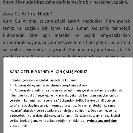
önemli konuda biraz daha derinlemesine bir inceleme yapalım.
Aura Su Arıtma Nedir?
Aura Su Arıtma, suyunuzdaki zararlı maddeleri filtreleyerek
temiz ve sağlıklı bir içme suyu sunar. Gelişmiş teknoloji
kullanarak, klor, ağır metaller ve çeşitli kimyasallardan
arındırarak suyunuzu zahmetsizce temiz hale getirir. Su arıtma
sistemleri, evde veya iş yerinde kullanıma uygun birçok farklı
model sunar. Siz de suyunuzun kalitesini artırmak istiyorsanız,
Aura Su Arıtma ile tanışmalısınız.
SANA ÖZEL BİR DENEYİM İÇİN ÇALIŞIYORUZ
Aura Su Arıtma Sistemlerinin Avantajları
Trendyol çerezleri aşağıdaki amaçlarla kullanır:
Bu sistemlerin en büyük avantajlarından biri hijyenik su
Alışveriş deneyiminizi geliştirmek ve optimize etmek.
sağlamalarıdır. Gelişmiş filtreleme yöntemleri sayesinde,
Alışveriş ilgi alanlarınıza uygun kişiselleştirilmiş içerik ve reklamlar sağlamak.
"Tümünü Kabul Et" seçeneğine tıklayarak, yukarıda belirtilen amaçlar için bu
suyunuzdaki bakteriler ve kirleticiler büyük ölçüde azaltılır.
çerezlerin kullanılmasına ve varsa AB dışındaki (ABD, Türkiye dahil) üçüncü
Ayrıca, Aura Su Arıtma sistemleri enerji tasarrufu da sağlar.
taraflarla paylaşılmasına izin vermiş olursunuz. Onayınızı istediğiniz zaman
Elektrikli modeller, düşük enerji tüketimleri sayesinde hem
"Ayarlar" altındaki çerez ayarlarından değiştirebilirsiniz. Onay vermezseniz,
sadece teknik olarak gerekli çerezler kullanılır. Çerezler vasıtasıyla hangi kişisel
çevre dostudur hem de faturalarınızı azaltır. Uygun fiyatlı
verileri topladığımız ve nasıl kullandığımız hakkında
aydınlatma metnine
çözümler ile herkes sağlıklı suya erişebilir.
ulaşabilirsin.