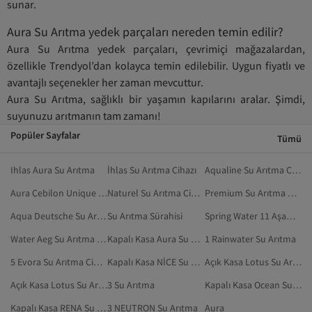
sunar.
Aura Su Arıtma yedek parçaları nereden temin edilir?
Aura Su Arıtma yedek parçaları, çevrimiçi mağazalardan,
özellikle Trendyol’dan kolayca temin edilebilir. Uygun fiyatlı ve
avantajlı seçenekler her zaman mevcuttur.
Aura Su Arıtma, sağlıklı bir yaşamın kapılarını aralar. Şimdi,
suyunuzu arıtmanın tam zamanı!
Popüler Sayfalar
Tümü
Ihlas Aura Su Arıtma
İhlas Su Arıtma Cihazı
Aqualine Su Arıtma Cihazı
Aura Cebilon Unique Su Arıtma Cihazı
Naturel Su Arıtma Cihazı
Premium Su Arıtma Cihazı
Aqua Deutsche Su Arıtma Cihazı
Su Arıtma Sürahisi
Spring Water 11 Aşamalı Su Arıtma Cihazı
Water Aeg Su Arıtma Cihazı
Kapalı Kasa Aura Su Arıtma Cihazı
1 Rainwater Su Arıtma
5 Evora Su Arıtma Cihazı
Kapalı Kasa NİCE Su Arıtma
Açık Kasa Lotus Su Arıtma Cihazı
Açık Kasa Lotus Su Arıtma
3 Su Arıtma
Kapalı Kasa Ocean Su Arıtma
Kapalı Kasa RENA Su Arıtma
3 NEUTRON Su Arıtma
Aura