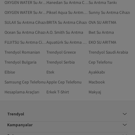
OXYGEN WATER Su Arıtma
Hanedan Su Arıtma Cihazı Aksesuarı
Su Arıtma Tankı
OXYGEN WATER Su Arıtma Cihazı
Piksel Aqua Su Arıtma Cihazı
Sunny Su Arıtma Cihazı
SULAX Su Arıtma Cihazı
BRITA Su Arıtma Cihazı
OVA SU ARITMA
Ocean Su Arıtma Cihazı
A.O. Smith Su Arıtma
Bwt Su Arıtma
FUJITSU Su Arıtma Cihazı
Aquatürk Su Arıtma Cihazı Aksesuarı
EKO SU ARITMA
Trendyol Romanian
Trendyol Greece
Trendyol Saudi Arabia
Trendyol Bulgaria
Trendyol Serbia
Cep Telefonu
Elbise
Etek
Ayakkabı
Samsung Cep Telefonu
Apple Cep Telefonu
Macbook
Hesaplama Araçları
Erkek T-Shirt
Makyaj
Trendyol
Kampanyalar