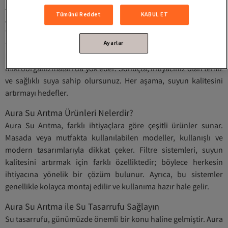
Aura Su Arıtma Nasıl Çalışır?
Tümünü Reddet
KABUL ET
Aura Su Arıtma sistemleri, birkaç aşamadan oluşan bir
filtreleme süreci ile suyunuzu arıtır. İlk aşamada kaba kirleticiler
filtrelenir. Sonrasında, karbon filtreler sayesinde klor gibi
Ayarlar
kimyasallar giderilirken, ince filtreler, ağır metaller ve
mikroorganizmaları da yok eder. Sonuçta, ihtiyacınız olan temiz
ve sağlıklı suya sahip olursunuz. Her aşama, suyun kalitesini
artırmayı hedefler.
Aura Su Arıtma Ürünleri Nelerdir?
Aura Su Arıtma, farklı ihtiyaçlara göre çeşitli ürünler sunar.
Masada veya mutfakta kullanılabilen modeller, kullanışlı ve
modern tasarımlarıyla dikkat çeker. Filtre sistemleri, suyun
kalitesini artırmak için farklı özelliktedir; böylece herkesin
ihtiyacına yönelik bir çözüm bulunur. Ayrıca, bu sistemler
genellikle kolayca montaj edilir ve kullanıma hazır hale gelir.
Aura Su Arıtma ile Su Tasarrufu Sağlayın
Su tasarrufu, günümüzde önemli bir konu haline gelmiştir. Aura