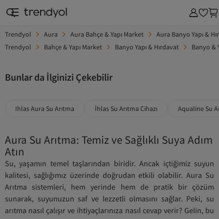
Trendyol
Aura
Aura Bahçe & Yapı Market
Aura Banyo Yapı & Hı
SAAT & AKSESUAR
KOZMETİK & KİŞİSEL BAKIM
EV & MOBİLYA
SÜPERMAR
Trendyol
Bahçe & Yapı Market
Banyo Yapı & Hırdavat
Banyo & 
Bunlar da İlginizi Çekebilir
Ihlas Aura Su Arıtma
İhlas Su Arıtma Cihazı
Aqualine Su A
Aura Su Arıtma: Temiz ve Sağlıklı Suya Adım
Atın
Su, yaşamın temel taşlarından biridir. Ancak içtiğimiz suyun
kalitesi, sağlığımız üzerinde doğrudan etkili olabilir. Aura Su
Arıtma sistemleri, hem yerinde hem de pratik bir çözüm
sunarak, suyunuzun saf ve lezzetli olmasını sağlar. Peki, su
arıtma nasıl çalışır ve ihtiyaçlarınıza nasıl cevap verir? Gelin, bu