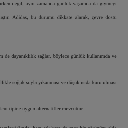
yaparken değil, aynı zamanda günlük yaşamda da giymeyi
mıştır. Adidas, bu durumu dikkate alarak, çevre dostu
m de dayanıklılık sağlar, böylece günlük kullanımda ve
nellikle soğuk suyla yıkanması ve düşük ısıda kurutulması
cut tipine uygun alternatifler mevcuttur.
 tamamlandığında, hem şık hem de spor bir görünüm elde