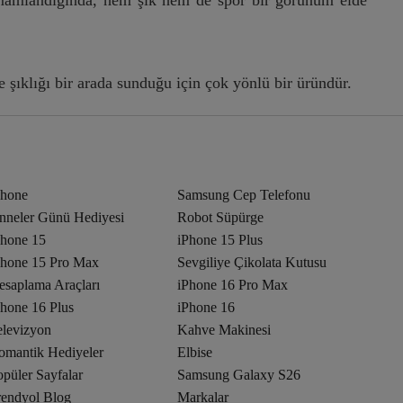
şıklığı bir arada sunduğu için çok yönlü bir üründür.
Phone
Samsung Cep Telefonu
nneler Günü Hediyesi
Robot Süpürge
Phone 15
iPhone 15 Plus
Phone 15 Pro Max
Sevgiliye Çikolata Kutusu
esaplama Araçları
iPhone 16 Pro Max
Phone 16 Plus
iPhone 16
elevizyon
Kahve Makinesi
omantik Hediyeler
Elbise
püler Sayfalar
Samsung Galaxy S26
rendyol Blog
Markalar