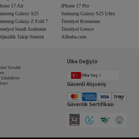
Phone 17 Air
iPhone 17 Pro
amsung Galaxy S25
Samsung Galaxy S25 Ultra
amsung Galaxy Z Fold 7
Trendyol Romanian
rendyol Suudi Arabistan
Trendyol Greece
ijinallik Takip Sistemi
Alibaba.com
Ülke Değiştir
ulan Sorular
dım
Ülke Seç
 Edebilirim
beri
Güvenli Alışveriş
Güvenlik Sertifikası