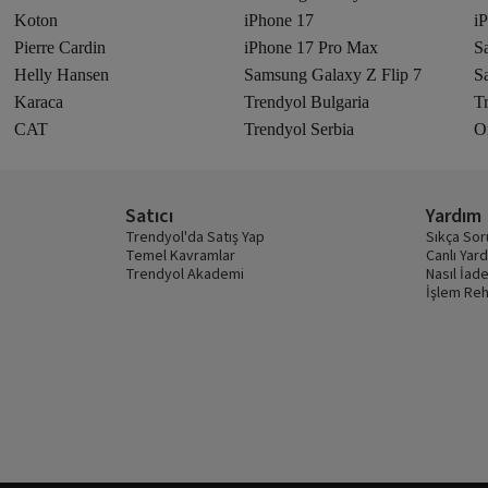
Koton
iPhone 17
i
Pierre Cardin
iPhone 17 Pro Max
S
Helly Hansen
Samsung Galaxy Z Flip 7
S
Karaca
Trendyol Bulgaria
T
CAT
Trendyol Serbia
Or
Satıcı
Yardım
Trendyol'da Satış Yap
Sıkça Sor
Temel Kavramlar
Canlı Yar
Trendyol Akademi
Nasıl İade
İşlem Reh