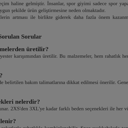
seçim haline gelmiştir. İnsanlar, spor giyimi sadece spor 
uygun şekilde ürün geliştirmesine neden olmaktadır.
cilerin artması ile birlikte giderek daha fazla önem kazan
 Sorulan Sorular
melerden üretilir?
ester karışımından üretilir. Bu malzemeler, hem rahatlık he
?
e belirtilen bakım talimatlarına dikkat edilmesi önerilir. Ge
kleri nelerdir?
nar. 2XS'den 3XL'ye kadar farklı beden seçenekleri ile her vü
lenir?
a ceketlerle rahatlıkla kombinlenebilir. Spor ayakkabılarla