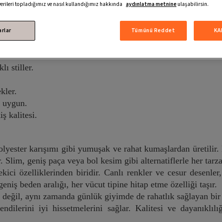
 verileri topladığımız ve nasıl kullandığımız hakkında
aydınlatma metnine
ulaşabilirsin.
nızı Yansıtın!
arlar
Tümünü Reddet
KA
a getiren, her yaştan ve her tarza hitap eden bir üründür. R
ı, Adidas’ın kalitesini ve stilini yansıtır.
lı stiller.
kler.
n uygun.
ş kalitesi.
lyester karışımı gibi yumuşak ve rahat kumaşlardan üretilir. B
r. Slim, geniş paça veya bol kesim gibi alternatiflerle her tar
ici özelliklerinden biridir. Canlı renkler ve cesur desenler
eniş beden aralığı, her vücut tipine hitap etme özelliği taşır.
değil, aynı zamanda günlük giyimde de rahatlık sağlayan bir
ilerini iyi hissetmelerini sağlar. Kalitesi ve dayanıklılı