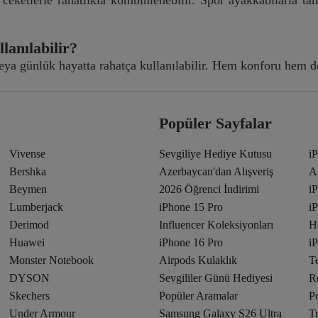
lanılabilir?
ya günlük hayatta rahatça kullanılabilir. Hem konforu hem de 
Popüler Sayfalar
Vivense
Sevgiliye Hediye Kutusu
i
Bershka
Azerbaycan'dan Alışveriş
A
Beymen
2026 Öğrenci İndirimi
i
Lumberjack
iPhone 15 Pro
i
Derimod
Influencer Koleksiyonları
H
Huawei
iPhone 16 Pro
i
Monster Notebook
Airpods Kulaklık
T
DYSON
Sevgililer Günü Hediyesi
R
Skechers
Popüler Aramalar
Po
Under Armour
Samsung Galaxy S26 Ultra
T