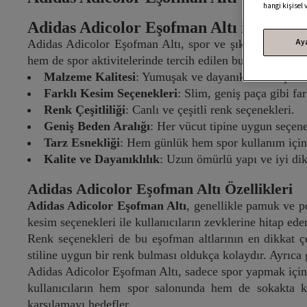
hangi kişisel
Adidas Adicolor Eşofman Altı ile Şıklığı
Ay
Adidas Adicolor Eşofman Altı, spor ve şıklığı bir aray
hem de spor aktivitelerinde tercih edilen bu eşofman altlar
Malzeme Kalitesi
: Yumuşak ve dayanıklı kumaşlar.
Farklı Kesim Seçenekleri
: Slim, geniş paça gibi fark
Renk Çeşitliliği
: Canlı ve çeşitli renk seçenekleri.
Geniş Beden Aralığı
: Her vücut tipine uygun seçene
Tarz Esnekliği
: Hem günlük hem spor kullanım içi
Kalite ve Dayanıklılık
: Uzun ömürlü yapı ve iyi diki
Adidas Adicolor Eşofman Altı Özellikleri
Adidas Adicolor Eşofman Altı
, genellikle pamuk ve po
kesim seçenekleri ile kullanıcıların zevklerine hitap ede
Renk seçenekleri de bu eşofman altlarının en dikkat çek
stiline uygun bir renk bulması oldukça kolaydır. Ayrıca g
Adidas Adicolor Eşofman Altı, sadece spor yapmak için 
kullanıcıların hem spor salonunda hem de sokakta kend
karşılamayı hedefler.