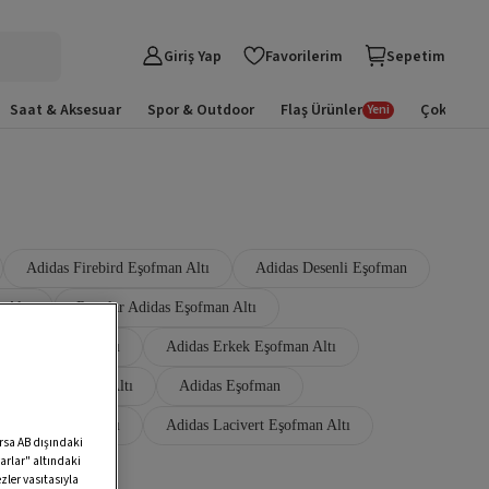
Giriş Yap
Favorilerim
Sepetim
Saat & Aksesuar
Spor & Outdoor
Flaş Ürünler
Çok Satan
Yeni
Adidas Firebird Eşofman Altı
Adidas Desenli Eşofman
 Altı
Regular Adidas Eşofman Altı
didas Eşofman Altı
Adidas Erkek Eşofman Altı
s Kadın Eşofman Altı
Adidas Eşofman
runcu Eşofman Altı
Adidas Lacivert Eşofman Altı
arsa AB dışındaki
arlar" altındaki
zler vasıtasıyla