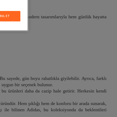
BUL ET
ahat yapısı ve modern tasarımlarıyla hem günlük hayatta
u sayede, gün boyu rahatlıkla giyilebilir. Ayrıca, farklı
za uygun bir seçenek bulunur.
, bu ürünleri daha da cazip hale getirir. Herkesin kendi
 üründür. Hem şıklığı hem de konforu bir arada sunarak,
ğı ile bilinen Adidas, bu koleksiyonda da beklentileri