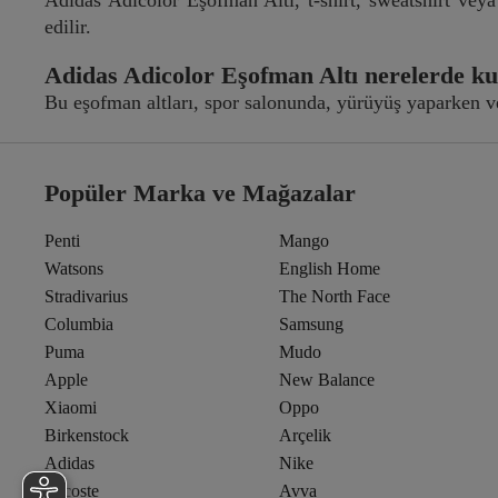
edilir.
Adidas Adicolor Eşofman Altı nerelerde kul
Bu eşofman altları, spor salonunda, yürüyüş yaparken ve
Popüler Marka ve Mağazalar
Penti
Mango
Watsons
English Home
Stradivarius
The North Face
Columbia
Samsung
Puma
Mudo
Apple
New Balance
Xiaomi
Oppo
Birkenstock
Arçelik
Adidas
Nike
Lacoste
Avva