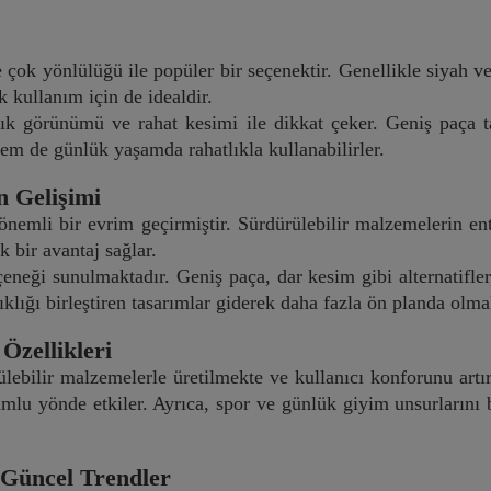
 çok yönlülüğü ile popüler bir seçenektir. Genellikle siyah v
k kullanım için de idealdir.
şık görünümü ve rahat kesimi ile dikkat çeker. Geniş paça
em de günlük yaşamda rahatlıkla kullanabilirler.
n Gelişimi
önemli bir evrim geçirmiştir. Sürdürülebilir malzemelerin en
k bir avantaj sağlar.
çeneği sunulmaktadır. Geniş paça, dar kesim gibi alternatifler
şıklığı birleştiren tasarımlar giderek daha fazla ön planda olma
Özellikleri
ebilir malzemelerle üretilmekte ve kullanıcı konforunu artır
lu yönde etkiler. Ayrıca, spor ve günlük giyim unsurlarını b
 Güncel Trendler