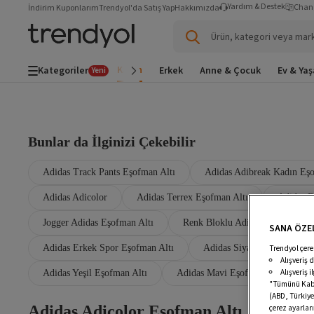
Yardım & Destek
Chan
İndirim Kuponlarım
Trendyol'da Satış Yap
Hakkımızda
Ürün, kategori veya mar
Kadın
Kategoriler
Erkek
Anne & Çocuk
Ev & Ya
Yeni
Bunlar da İlginizi Çekebilir
Adidas Track Pants Eşofman Altı
Adidas Adibreak Kadın Eşo
Adidas Adicolor
Adidas Terrex Eşofman Altı
Adidas B
Jogger Adidas Eşofman Altı
Renk Bloklu Adidas Eşofman Alt
SANA ÖZEL
Adidas Erkek Spor Eşofman Altı
Adidas Siyah Eşofman Altı
Trendyol çere
Alışveriş 
Alışveriş 
Adidas Yeşil Eşofman Altı
Adidas Mavi Eşofman
Adid
"Tümünü Kabul
(ABD, Türkiye
Adidas Adicolor Eşofman Altı
çerez ayarları