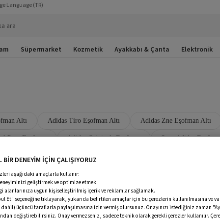
ge Language
(TR)
ka ara
şam
Süpermarket
Kozmetik
Ayakkabı & Çanta
Elektronik
fman Altı
Adidas Tiro Eşofman Altı
Adidas Zne Eşofman Altı
ol Paça Eşofman
Adidas Originals Eşofman
Spor Adidas Eşofman
ı
Unisex Adidas Eşofman Altı
Adidas Spor Eşofman Altı
A
 BİR DENEYİM İÇİN ÇALIŞIYORUZ
Adidas Mavi Eşofman Altı
Adidas Gri Eşofman Altı
Adida
zleri aşağıdaki amaçlarla kullanır:
deneyiminizi geliştirmek ve optimize etmek.
ilgi alanlarınıza uygun kişiselleştirilmiş içerik ve reklamlar sağlamak.
as Sarı Eşofman Altı
Adidas Kadın Spor Eşofman Altı
Adidas Tu
 Et" seçeneğine tıklayarak, yukarıda belirtilen amaçlar için bu çerezlerin kullanılmasına ve v
 dahil) üçüncü taraflarla paylaşılmasına izin vermiş olursunuz. Onayınızı istediğiniz zaman "Ay
ndan değiştirebilirsiniz. Onay vermezseniz, sadece teknik olarak gerekli çerezler kullanılır. Çere