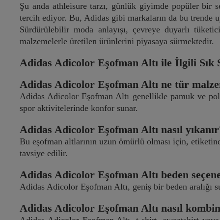
Şu anda athleisure tarzı, günlük giyimde popüler bir 
tercih ediyor. Bu, Adidas gibi markaların da bu trende 
Sürdürülebilir moda anlayışı, çevreye duyarlı tüketi
malzemelerle üretilen ürünlerini piyasaya sürmektedir.
Adidas Adicolor Eşofman Altı ile İlgili Sık
Adidas Adicolor Eşofman Altı ne tür malze
Adidas Adicolor Eşofman Altı genellikle pamuk ve poly
spor aktivitelerinde konfor sunar.
Adidas Adicolor Eşofman Altı nasıl yıkanır
Bu eşofman altlarının uzun ömürlü olması için, etiketind
tavsiye edilir.
Adidas Adicolor Eşofman Altı beden seçene
Adidas Adicolor Eşofman Altı, geniş bir beden aralığı su
Adidas Adicolor Eşofman Altı nasıl kombin
Adidas Adicolor Eşofman Altı, t-shirt, sweatshirt vey