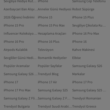
Sevgiliye Hediye Kutusu
iPhone
Samsung Cep Telefonu
Azerbaycan'dan Alışveriş
Anneler Günü Hediyesi
Robot Süpürge
2026 Öğrenci İndirimi
iPhone 15
iPhone 15 Plus
iPhone 15 Pro
iPhone 15 Pro Max
Sevgiliye Çikolata Kutusu
Influencer Koleksiyonları
Hesaplama Araçları
iPhone 16 Pro Max
iPhone 16 Pro
iPhone 16 Plus
iPhone 16
Airpods Kulaklık
Televizyon
Kahve Makinesi
Sevgililer Günü Hediyesi
Romantik Hediyeler
Elbise
Popüler Aramalar
Popüler Sayfalar
Samsung Galaxy S26
Samsung Galaxy S26 Ultra
Trendyol Blog
Markalar
iPhone 17
iPhone 17 Air
iPhone 17 Pro
iPhone 17 Pro Max
Samsung Galaxy S25
Samsung Galaxy S25 Ultra
Samsung Galaxy Z Flip 7
Samsung Galaxy Z Fold 7
Trendyol Romanian
Trendyol Bulgaria
Trendyol Suudi Arabistan
Trendyol Greece