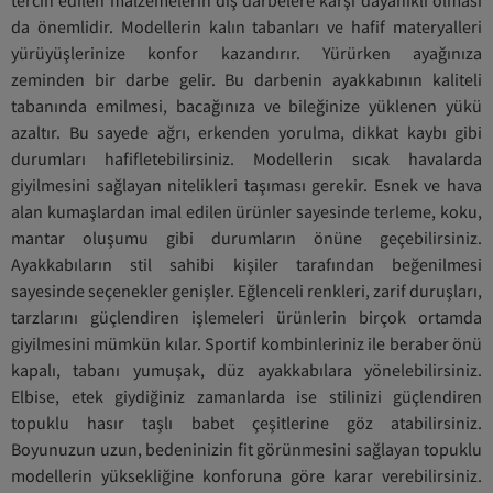
tercih edilen malzemelerin dış darbelere karşı dayanıklı olması
da önemlidir. Modellerin kalın tabanları ve hafif materyalleri
yürüyüşlerinize konfor kazandırır. Yürürken ayağınıza
zeminden bir darbe gelir. Bu darbenin ayakkabının kaliteli
tabanında emilmesi, bacağınıza ve bileğinize yüklenen yükü
azaltır. Bu sayede ağrı, erkenden yorulma, dikkat kaybı gibi
durumları hafifletebilirsiniz. Modellerin sıcak havalarda
giyilmesini sağlayan nitelikleri taşıması gerekir. Esnek ve hava
alan kumaşlardan imal edilen ürünler sayesinde terleme, koku,
mantar oluşumu gibi durumların önüne geçebilirsiniz.
Ayakkabıların stil sahibi kişiler tarafından beğenilmesi
sayesinde seçenekler genişler. Eğlenceli renkleri, zarif duruşları,
tarzlarını güçlendiren işlemeleri ürünlerin birçok ortamda
giyilmesini mümkün kılar. Sportif kombinleriniz ile beraber önü
kapalı, tabanı yumuşak, düz ayakkabılara yönelebilirsiniz.
Elbise, etek giydiğiniz zamanlarda ise stilinizi güçlendiren
topuklu hasır taşlı babet çeşitlerine göz atabilirsiniz.
Boyunuzun uzun, bedeninizin fit görünmesini sağlayan topuklu
modellerin yüksekliğine konforuna göre karar verebilirsiniz.