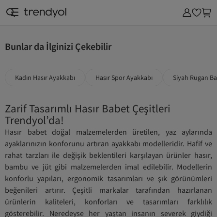
SAAT & AKSESUAR
KOZMETİK & KİŞİSEL BAKIM
EV & MOBİLYA
SÜPERMAR
Bunlar da İlginizi Çekebilir
Kadın Hasır Ayakkabı
Hasır Spor Ayakkabı
Siyah Rugan B
Zarif Tasarımlı Hasır Babet Çeşitleri
Trendyol’da!
Hasır babet doğal malzemelerden üretilen, yaz aylarında
ayaklarınızın konforunu artıran ayakkabı modelleridir. Hafif ve
rahat tarzları ile değişik beklentileri karşılayan ürünler hasır,
bambu ve jüt gibi malzemelerden imal edilebilir. Modellerin
konforlu yapıları, ergonomik tasarımları ve şık görünümleri
beğenileri artırır. Çeşitli markalar tarafından hazırlanan
ürünlerin kaliteleri, konforları ve tasarımları farklılık
gösterebilir. Neredeyse her yaştan insanın severek giydiği