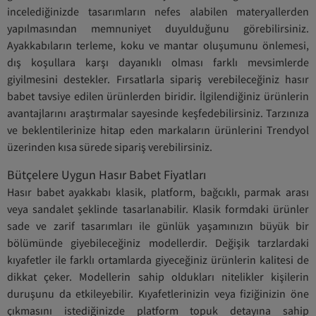
incelediğinizde tasarımların nefes alabilen materyallerden
yapılmasından memnuniyet duyulduğunu görebilirsiniz.
Ayakkabıların terleme, koku ve mantar oluşumunu önlemesi,
dış koşullara karşı dayanıklı olması farklı mevsimlerde
giyilmesini destekler. Fırsatlarla sipariş verebileceğiniz hasır
babet tavsiye edilen ürünlerden biridir. İlgilendiğiniz ürünlerin
avantajlarını araştırmalar sayesinde keşfedebilirsiniz. Tarzınıza
ve beklentilerinize hitap eden markaların ürünlerini Trendyol
üzerinden kısa sürede sipariş verebilirsiniz.
Bütçelere Uygun Hasır Babet Fiyatları
Hasır babet ayakkabı klasik, platform, bağcıklı, parmak arası
veya sandalet şeklinde tasarlanabilir. Klasik formdaki ürünler
sade ve zarif tasarımları ile günlük yaşamınızın büyük bir
bölümünde giyebileceğiniz modellerdir. Değişik tarzlardaki
kıyafetler ile farklı ortamlarda giyeceğiniz ürünlerin kalitesi de
dikkat çeker. Modellerin sahip oldukları nitelikler kişilerin
duruşunu da etkileyebilir. Kıyafetlerinizin veya fiziğinizin öne
çıkmasını istediğinizde platform topuk detayına sahip