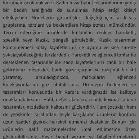
korumanıza olanak verir. Kadın hasır babet tasarımlarının geniş
bir beden aralığında da sunulması hitap ettiği kitleyi
etkileyebilir. Modellerin görünüşleri değiştiği için farklı yaş
gruplarına, tarzlara ve beklentilere hitap etmesi mümkündür.
Tercih edeceğiniz ürünlerde kullanılan renkler hareketli,
spesifik veya klasik, dengeli görülebilir. Klasik tasarımlar
kombinlemesi kolay, kıyafetleriniz ile uyumu ve kısa sürede
yakalayabileceğiniz tarzlardadır. Hareketli ve eğlenceli tonlar ile
desteklenen tasarımlar ise sade kıyafetlerinizi canlı bir hale
getirmenizi destekler. Canlı, göze çarpan ve marjinal bir stil
yaratmayı arzuladığınızda, markaların eğlenceli
koleksiyonlarına göz atabilirsiniz. Ürünlerin bedenleri ve
tasarımları konusunda bir karara vardığınızda ise kaliteye
odaklanabilirsiniz. Hafif, nefes alabilen, esnek, kaymaz tabanlı
tasarımlar, modellerin kalitesini güçlendirir. Hem çocuklar hem
de yetişkinler tarafından ilgiyle karşılanan ürünlerin konforu
uzun saatler giyerek hareket etmenizi destekler. Bunun için
ürünlerin hafif malzemelerden imal edilmesine özen
gösterebilirsiniz. Hasır babet yorum ve bilgilendirmelerini