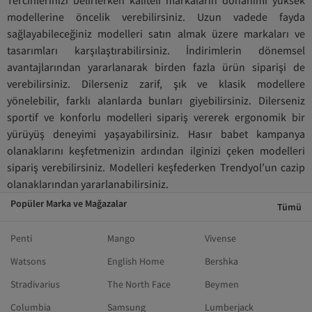
Tercihlerinizi belirlerken kaliteli markaların donanımı yüksek
modellerine öncelik verebilirsiniz. Uzun vadede fayda
sağlayabileceğiniz modelleri satın almak üzere markaları ve
tasarımları karşılaştırabilirsiniz. İndirimlerin dönemsel
avantajlarından yararlanarak birden fazla ürün siparişi de
verebilirsiniz. Dilerseniz zarif, şık ve klasik modellere
yönelebilir, farklı alanlarda bunları giyebilirsiniz. Dilerseniz
sportif ve konforlu modelleri sipariş vererek ergonomik bir
yürüyüş deneyimi yaşayabilirsiniz. Hasır babet kampanya
olanaklarını keşfetmenizin ardından ilginizi çeken modelleri
sipariş verebilirsiniz. Modelleri keşfederken Trendyol’un cazip
olanaklarından yararlanabilirsiniz.
Popüler Marka ve Mağazalar
Tümü
Penti
Mango
Vivense
Watsons
English Home
Bershka
Stradivarius
The North Face
Beymen
Columbia
Samsung
Lumberjack