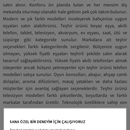
satın alınır. Konforu ön planda tutan ve her mevsim dış
mekanda oturmayı olanaklı hale getiren pek çok takım bulunur.
Modern ve şık farklı modelleri inceleyerek bahçenize uygun
eşyaları satın alabilirsiniz. Teşhir ürünü beyaz eşya, akıllı
telefon, tablet, televizyon, akvaryum, ev eşyası, saat, ütü ve
süpürge gibi kategoride sunulur. Markalara ait teşhir
seçenekleri farklı kategorilerde sergilenir. Bütçenize uygun
olmayan, yüksek fiyatlı eşyaları teşhirli şekilde satın alarak
tasarruf sağlayabilirsiniz. Yüksek fiyatlı akıllı telefonları almak
isteyenler ancak bütçesi yetmeyenler için teşhir ürünü telefon
modelleri satışa sunulur. Oyun konsolları, abajur, ahşap camlı
dolaplar, aroma difüzörleri, masaj yatakları ve daha fazlası
müşteriler için avantaj sağlayan seçeneklerdir. Teşhir ürünü
televizyon modelleri farklı piksellerde, boyutlarda ve farklı
markalar tarafından üretilir. Teknolojik özelliklere sahip son
model televizyonlar, oda kokusu ve diğer seçenekleri
inceleyerek satın alabilirsiniz. Websitemizde yer alan pek çok
SANA ÖZEL BİR DENEYİM İÇİN ÇALIŞIYORUZ
teşhir seçeneğini değerlendirebilir ve bütçenize uygun olanları