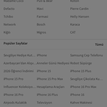
Madame Coco
Pull & Bear
Koton
Defacto
Mavi
Pierre Cardin
Tchibo
Farmasi
Helly Hansen
Network
Bosch
Karaca
Kiğılı
Migros
CAT
Popüler Sayfalar
Tümü
Sevgiliye Hediye Kutusu
iPhone
Samsung Cep Telefonu
Azerbaycan'dan Alışveriş
Anneler Günü Hediyesi
Robot Süpürge
2026 Öğrenci İndirimi
iPhone 15
iPhone 15 Plus
iPhone 15 Pro
iPhone 15 Pro Max
Sevgiliye Çikolata Kutusu
Influencer Koleksiyonları
Hesaplama Araçları
iPhone 16 Pro Max
iPhone 16 Pro
iPhone 16 Plus
iPhone 16
Airpods Kulaklık
Televizyon
Kahve Makinesi