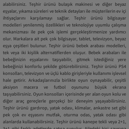
alabilirsiniz. Teşhir ürünü bulaşık makinesi ve diğer beyaz
eşyalar, yıkama süreleri ve teknik detayları ile müşterilerin ev içi
ihtiyaçlarını karşılamayı sağlar. Teşhir ürünü bilgisayar
modelleri yenilenmiş özellikleri ve teknolojiye uyumlu çalışma
mekanizması ile pek çok işlemi gerçekleştirmenize yardımcı
olur. Markalara ait pek çok bilgisayar, tablet, televizyon, beyaz
eşya çeşitleri bulunur. Teşhir ürünü bebek arabası modelleri,
tek veya iki kişilik alternatiflerden oluşur. Bebek arabaları ile
bebeğinizin eşyalarını taşıyabilir, gitmek istediğiniz yere
bebeğinizi konforlu şekilde götürebilirsiniz. Teşhir ürünü PS4
konsolları, televizyon ve üçlü kablo girişleriyle kullanımı işlevsel
hale getirir. Arkadaşlarınızla birlikte oyun oynayabilir, çeşitli
aksiyon macera ve futbol oyununu büyük ekrana
taşıyabilirsiniz. Oyun konsolları içerisinde yer alan oyun kolu ve
diğer araç gereçlerle gerçekçi bir deneyim yaşayabilirsiniz.
Teşhir ürünü gardırop, yatak odası, klimalar, ankastre set gibi
pek çok ev eşyasını mutfak, oturma odas, yatak odası gibi
alanlarda kullanabilirsiniz. Teşhir ürünü kanepe tekli veya 2+1,
3+1 gibi farklı adetlerde satışa sunulur. Ailedeki kişi sayısına