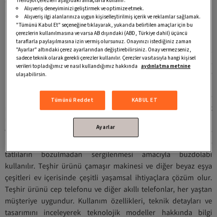
alarak tasarruf edebilirsiniz.
Trendyol çerezleri aşağıdaki amaçlarla kullanır:
Alışveriş deneyiminizi geliştirmek ve optimize etmek.
Her İhtiyaca Uygun Teşhir Ürünleri
Alışveriş ilgi alanlarınıza uygun kişiselleştirilmiş içerik ve reklamlar sağlamak.
"Tümünü Kabul Et" seçeneğine tıklayarak, yukarıda belirtilen amaçlar için bu
Her ihtiyaca uygun
çerezlerin kullanılmasına ve varsa AB dışındaki (ABD, Türkiye dahil) üçüncü
teşhir ürünü
taraflarla paylaşılmasına izin vermiş olursunuz. Onayınızı istediğiniz zaman
laptop modelleri,
"Ayarlar" altındaki çerez ayarlarından değiştirebilirsiniz. Onay vermezseniz,
sadece teknik olarak gerekli çerezler kullanılır. Çerezler vasıtasıyla hangi kişisel
son model
verileri topladığımız ve nasıl kullandığımız hakkında
aydınlatma metnine
özellikleri ve
ulaşabilirsin.
teknolojik
yenilikleri ile
Tümünü Reddet
KABUL ET
müşterilerin beğenisini kazanır. Teşhir ürünü buzdolabı set
üstü ve ünite halinde markalar tarafından sergilenir. Pasta, tatlı
Ayarlar
ve mezelerin sergilenmesi amacıyla üretilen pek çok ünite
bulunur. Mağazalarda, alışveriş merkezi veya pastanelerde
tatlıların bozulmadan sergilenmesi amacıyla buzdolabı
kullanılır. Teşhir ürünü çamaşır makinesi ve diğer beyaz eşya
çeşitleri ev içerisinde çeşitli yaşamsal ihtiyaçlara çözüm olur.
Teşhir ürünü cep telefonu ve diğer akıllı telefonlar, her yaştan
müşteriye uygundur. Kullanım özellikleri, teknik detayları ve
tasarımını inceleyerek teknolojik modeller hakkında bilgi