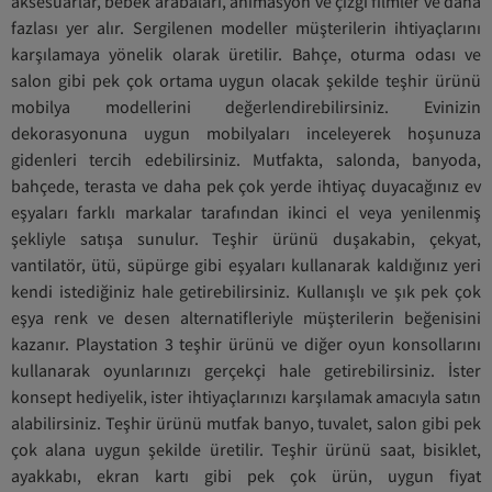
aksesuarlar, bebek arabaları, animasyon ve çizgi filmler ve daha
fazlası yer alır. Sergilenen modeller müşterilerin ihtiyaçlarını
karşılamaya yönelik olarak üretilir. Bahçe, oturma odası ve
salon gibi pek çok ortama uygun olacak şekilde teşhir ürünü
mobilya modellerini değerlendirebilirsiniz. Evinizin
dekorasyonuna uygun mobilyaları inceleyerek hoşunuza
gidenleri tercih edebilirsiniz. Mutfakta, salonda, banyoda,
bahçede, terasta ve daha pek çok yerde ihtiyaç duyacağınız ev
eşyaları farklı markalar tarafından ikinci el veya yenilenmiş
şekliyle satışa sunulur. Teşhir ürünü duşakabin, çekyat,
vantilatör, ütü, süpürge gibi eşyaları kullanarak kaldığınız yeri
kendi istediğiniz hale getirebilirsiniz. Kullanışlı ve şık pek çok
eşya renk ve desen alternatifleriyle müşterilerin beğenisini
kazanır. Playstation 3 teşhir ürünü ve diğer oyun konsollarını
kullanarak oyunlarınızı gerçekçi hale getirebilirsiniz. İster
konsept hediyelik, ister ihtiyaçlarınızı karşılamak amacıyla satın
alabilirsiniz. Teşhir ürünü mutfak banyo, tuvalet, salon gibi pek
çok alana uygun şekilde üretilir. Teşhir ürünü saat, bisiklet,
ayakkabı, ekran kartı gibi pek çok ürün, uygun fiyat