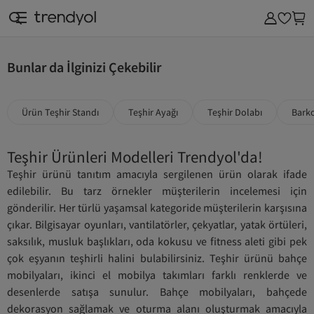
SAAT & AKSESUAR
KOZMETİK & KİŞİSEL BAKIM
EV & MOBİLYA
SÜPERMAR
Bunlar da İlginizi Çekebilir
Ürün Teşhir Standı
Teşhir Ayağı
Teşhir Dolabı
Barko
Teşhir Ürünleri Modelleri Trendyol'da!
Teşhir ürünü tanıtım amacıyla sergilenen ürün olarak ifade
edilebilir. Bu tarz örnekler müşterilerin incelemesi için
gönderilir. Her türlü yaşamsal kategoride müşterilerin karşısına
çıkar. Bilgisayar oyunları, vantilatörler, çekyatlar, yatak örtüleri,
saksılık, musluk başlıkları, oda kokusu ve fitness aleti gibi pek
çok eşyanın teşhirli halini bulabilirsiniz. Teşhir ürünü bahçe
mobilyaları, ikinci el mobilya takımları farklı renklerde ve
desenlerde satışa sunulur. Bahçe mobilyaları, bahçede
dekorasyon sağlamak ve oturma alanı oluşturmak amacıyla