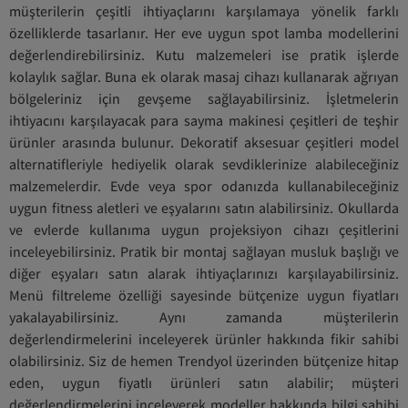
müşterilerin çeşitli ihtiyaçlarını karşılamaya yönelik farklı
özelliklerde tasarlanır. Her eve uygun spot lamba modellerini
değerlendirebilirsiniz. Kutu malzemeleri ise pratik işlerde
kolaylık sağlar. Buna ek olarak masaj cihazı kullanarak ağrıyan
bölgeleriniz için gevşeme sağlayabilirsiniz. İşletmelerin
ihtiyacını karşılayacak para sayma makinesi çeşitleri de teşhir
ürünler arasında bulunur. Dekoratif aksesuar çeşitleri model
alternatifleriyle hediyelik olarak sevdiklerinize alabileceğiniz
malzemelerdir. Evde veya spor odanızda kullanabileceğiniz
uygun fitness aletleri ve eşyalarını satın alabilirsiniz. Okullarda
ve evlerde kullanıma uygun projeksiyon cihazı çeşitlerini
inceleyebilirsiniz. Pratik bir montaj sağlayan musluk başlığı ve
diğer eşyaları satın alarak ihtiyaçlarınızı karşılayabilirsiniz.
Menü filtreleme özelliği sayesinde bütçenize uygun fiyatları
yakalayabilirsiniz. Aynı zamanda müşterilerin
değerlendirmelerini inceleyerek ürünler hakkında fikir sahibi
olabilirsiniz. Siz de hemen Trendyol üzerinden bütçenize hitap
eden, uygun fiyatlı ürünleri satın alabilir; müşteri
değerlendirmelerini inceleyerek modeller hakkında bilgi sahibi