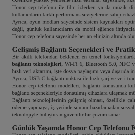
Özellikle yüksek yenileme hızlı ekranlar sayesinde, ak
Honor cep telefonu ile film izlerken ya da müzik dinle
kullanıcıların farklı performans seviyelerine sahip cihazl
Ayrıca, oyun modları sayesinde sistem kaynakları opti
değil, günlük kullanıcıların da mobil eğlence ihtiyaçl
Honor cep telefonu sayesinde her an elinizin altında olu
Gelişmiş Bağlantı Seçenekleri ve Pratik
Bir akıllı telefondan beklenen en temel fonksiyonlard
bağlantı teknolojileri
, Wi-Fi 6, Bluetooth 5.0, NFC ve
hızlı veri aktarımı, işte dosya paylaşımı veya dışarıda 
Ayrıca, USB-C bağlantı noktası ile hızlı şarj ve veri tran
Honor cep telefonu modelleri, bağlantı konusunda kul
bağlantı seçenekleriyle donatılmış cihazlara ulaşmak 
Bağlantı teknolojilerinin gelişmiş olması, özellikle ç
ödeme yapmaya, iş yerinde sunum hazırlamadan sosyal m
teknolojiyle buluşturan güvenilir bir çözüm sunar.
Günlük Yaşamda Honor Cep Telefonu K