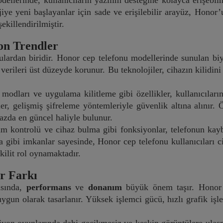
ellerinde, kullanıcıların yazılım desteğine kolayca erişebil
jiye yeni başlayanlar için sade ve erişilebilir arayüz, Honor’
ekillendirilmiştir.
Son Trendler
lardan biridir. Honor cep telefonu modellerinde sunulan b
l verileri üst düzeyde korunur. Bu teknolojiler, cihazın kilidi
 modları ve uygulama kilitleme gibi özellikler, kullanıcıları
iler, gelişmiş şifreleme yöntemleriyle güvenlik altına alınır
hazda en güncel haliyle bulunur.
işim kontrolü ve cihaz bulma gibi fonksiyonlar, telefonun ka
gibi imkanlar sayesinde, Honor cep telefonu kullanıcıları cih
kilit rol oynamaktadır.
r Farkı
asında,
performans
ve
donanım
büyük önem taşır. Honor 
 uygun olarak tasarlanır. Yüksek işlemci gücü, hızlı grafik i