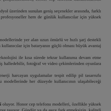
dyol üzerinden sunulan geniş seçenekler arasında, farklı
rofesyoneller hem de günlük kullanıcılar için yüksek
modellerinde yer alan uzun ömürlü ve hızlı şarj destekli
n kullanıcılar için bataryanın güçlü olması büyük avantaj
eknolojisi ile kısa sürede tekrar kullanıma devam etme
ş halledebilir, fotoğraf ve video çekimlerinden oyunlara
nerji harcayan uygulamalar tespit edilip pil tasarrufu
u modellerinde her düzeyde kullanıcının ulaşabileceği
i
oluyor. Honor cep telefonu modelleri, özellikle yüksek
yeye taşıyor. Gündüz ya da gece fark etmeksizin, kaliteli