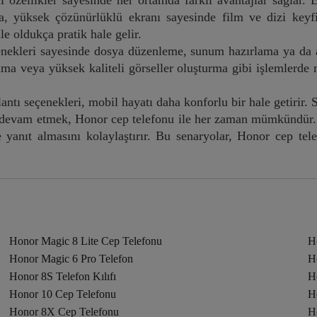
 özellikler sayesinde her ortamda farklı avantajlar sağlar.
nda, yüksek çözünürlüklü ekranı sayesinde film ve dizi key
e oldukça pratik hale gelir.
enekleri sayesinde dosya düzenleme, sunum hazırlama ya da an
arama veya yüksek kaliteli görseller oluşturma gibi işlemlerd
antı seçenekleri, mobil hayatı daha konforlu bir hale getirir.
evam etmek, Honor cep telefonu ile her zaman mümkündür. Tre
lde yanıt almasını kolaylaştırır. Bu senaryolar, Honor cep t
Honor Magic 8 Lite Cep Telefonu
H
Honor Magic 6 Pro Telefon
Ho
Honor 8S Telefon Kılıfı
Ho
Honor 10 Cep Telefonu
H
Honor 8X Cep Telefonu
H