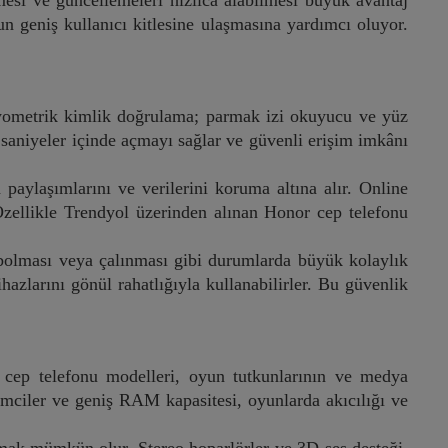
mesi ve güncellemeleri hızlıca alabilmesi büyük avantaj
un geniş kullanıcı kitlesine ulaşmasına yardımcı oluyor.
iyometrik kimlik doğrulama; parmak izi okuyucu ve yüz
ni saniyeler içinde açmayı sağlar ve güvenli erişim imkânı
n paylaşımlarını ve verilerini koruma altına alır. Online
. Özellikle Trendyol üzerinden alınan Honor cep telefonu
ybolması veya çalınması gibi durumlarda büyük kolaylık
azlarını gönül rahatlığıyla kullanabilirler. Bu güvenlik
cep telefonu modelleri, oyun tutkunlarının ve medya
şlemciler ve geniş RAM kapasitesi, oyunlarda akıcılığı ve