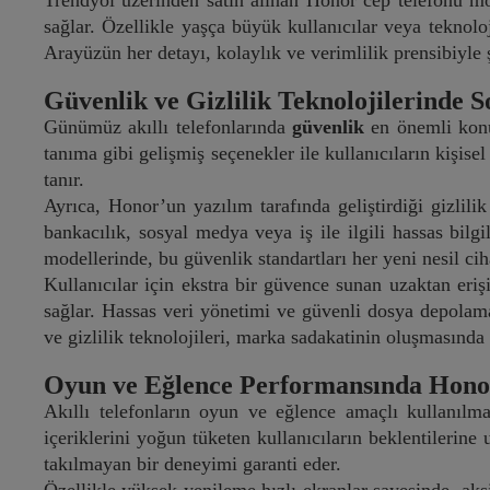
Trendyol üzerinden satın alınan Honor cep telefonu mod
sağlar. Özellikle yaşça büyük kullanıcılar veya teknolo
Arayüzün her detayı, kolaylık ve verimlilik prensibiyle ş
Güvenlik ve Gizlilik Teknolojilerinde 
Günümüz akıllı telefonlarında
güvenlik
en önemli konu
tanıma gibi gelişmiş seçenekler ile kullanıcıların kişise
tanır.
Ayrıca, Honor’un yazılım tarafında geliştirdiği gizlilik
bankacılık, sosyal medya veya iş ile ilgili hassas bilg
modellerinde, bu güvenlik standartları her yeni nesil ci
Kullanıcılar için ekstra bir güvence sunan uzaktan er
sağlar. Hassas veri yönetimi ve güvenli dosya depolama 
ve gizlilik teknolojileri, marka sadakatinin oluşmasında 
Oyun ve Eğlence Performansında Hono
Akıllı telefonların oyun ve eğlence amaçlı kullanılm
içeriklerini yoğun tüketen kullanıcıların beklentilerine
takılmayan bir deneyimi garanti eder.