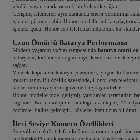
günlük yaşantısında önemli bir kolaylık sağlar.
Gelişmiş işlemciler aynı zamanda enerji verimliliği sun
işlemci gücüne sahip Honor modellerini karşılaştırm
işlemci gücü, Honor cep telefonlarında ortak bir standa
Uzun Ömürlü Batarya Performansı
Modern yaşamın yoğun temposunda
batarya ömrü
en 
bataryalar, kullanıcılara gün boyu kesintisiz bir deneyi
sağlar.
Yüksek kapasiteli batarya çözümleri, yoğun kullanımda
imkânı tanır. Bu özellik sayesinde, Honor cep telefonu 
kadar tüm ihtiyaçlarını güvenle karşılayabilirler.
Honor modellerinde gelişmiş yazılımlar tarafından bat
sağlanır. Bu teknolojinin sunduğu avantajlar, Trendy
çözümler haline gelmiştir. Böylece, hem uzun pil ömrü h
İleri Seviye Kamera Özellikleri
Son yıllarda akıllı telefon kullanıcılarının en çok önems
çözünürlüklü ana kameralar, geniş açı lensler ve yapay z