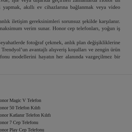
 Evde, işte veya dışarıda geçirilen zamanlarda Honor’un
fi yapmak, akıllı ev cihazlarına bağlanmak veya video
lık iletişim gereksinimleri sorunsuz şekilde karşılanır.
e maksimum verim sunar. Honor cep telefonları, yoğun iş
 Seyahatlerde fotoğraf çekmek, anlık plan değişikliklerine
ndyol’un avantajlı alışveriş koşulları ve zengin ürün
elefonu modellerini hayatın her alanında vazgeçilmez bir
onor Magic V Telefon
nor 50 Telefon Kılıfı
nor Katlanır Telefon Kılıfı
onor 7 Cep Telefonu
onor Play Cep Telefonu