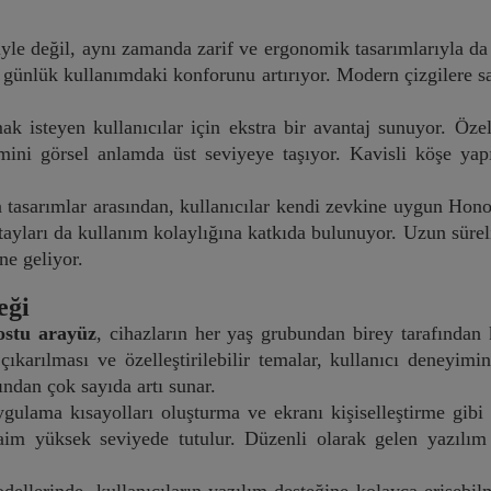
yle değil, aynı zamanda zarif ve ergonomik tasarımlarıyla da 
n günlük kullanımdaki konforunu artırıyor. Modern çizgilere sa
tmak isteyen kullanıcılar için ekstra bir avantaj sunuyor. Öze
ni görsel anlamda üst seviyeye taşıyor. Kavisli köşe yapıs
n tasarımlar arasından, kullanıcılar kendi zevkine uygun Hon
tayları da kullanım kolaylığına katkıda bulunuyor. Uzun sürel
ne geliyor.
eği
ostu arayüz
, cihazların her yaş grubundan birey tarafından k
çıkarılması ve özelleştirilebilir temalar, kullanıcı deney
ından çok sayıda artı sunar.
ygulama kısayolları oluşturma ve ekranı kişiselleştirme gibi p
daim yüksek seviyede tutulur. Düzenli olarak gelen yazılım