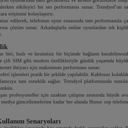
siyon oyunlarında dahi gecikmesiz ve keskin görüntülere ula
rken etkileyici bir ses performansı sunar. Trendyol’un sağl
ara erişimini kolaylaştırır.
mize edilerek, telefonun oyun esnasında tam performansla ça
arına çözüm sunar. Arkadaşlarla online oyunlardan tek kişil
r.
lik
an biri, hızlı ve kesintisiz bir biçimde bağlantı kurabilmes
 çift SIM gibi modern özellikleriyle günlük yaşamda büyük k
internet ihtiyacı için maksimum performans sunar.
sferi işlemleri pratik bir şekilde yapılabilir. Kablosuz kulakl
lanıcıya tam esneklik sağlar. Trendyol platformunda sunulan
mümkün.
alışan profesyoneller için uzaktan çalışma sırasında büyük av
edya güncellemelerine kadar her alanda Honor cep telefonu pr
ullanım Senaryoları