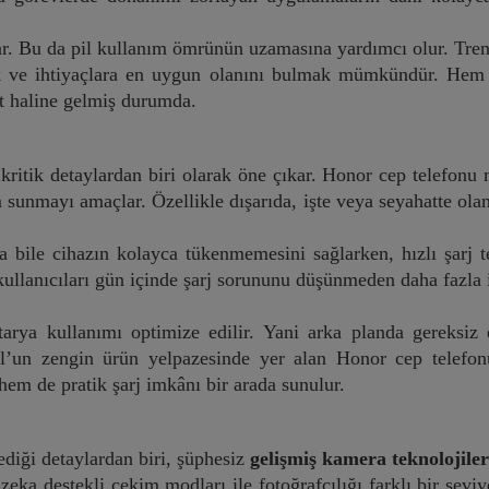
ar. Bu da pil kullanım ömrünün uzamasına yardımcı olur. Tren
ak ve ihtiyaçlara en uygun olanını bulmak mümkündür. Hem p
rt haline gelmiş durumda.
kritik detaylardan biri olarak öne çıkar. Honor cep telefonu 
m sunmayı amaçlar. Özellikle dışarıda, işte veya seyahatte ola
 bile cihazın kolayca tükenmemesini sağlarken, hızlı şarj t
kullanıcıları gün içinde şarj sorununu düşünmeden daha fazla i
arya kullanımı optimize edilir. Yani arka planda gereksiz e
ol’un zengin ürün yelpazesinde yer alan Honor cep telefon
em de pratik şarj imkânı bir arada sunulur.
ediği detaylardan biri, şüphesiz
gelişmiş kamera teknolojiler
eka destekli çekim modları ile fotoğrafçılığı farklı bir sevi