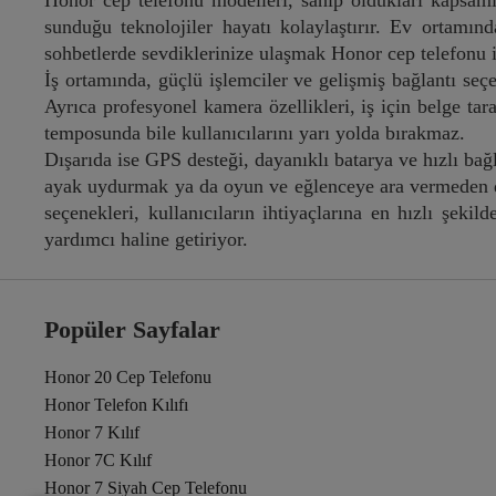
Honor cep telefonu modelleri, sahip oldukları kapsamlı
sunduğu teknolojiler hayatı kolaylaştırır. Ev ortamı
sohbetlerde sevdiklerinize ulaşmak Honor cep telefonu il
İş ortamında, güçlü işlemciler ve gelişmiş bağlantı seç
Ayrıca profesyonel kamera özellikleri, iş için belge t
temposunda bile kullanıcılarını yarı yolda bırakmaz.
Dışarıda ise GPS desteği, dayanıklı batarya ve hızlı bağl
ayak uydurmak ya da oyun ve eğlenceye ara vermeden d
seçenekleri, kullanıcıların ihtiyaçlarına en hızlı şeki
yardımcı haline getiriyor.
Popüler Sayfalar
Honor 20 Cep Telefonu
Honor Telefon Kılıfı
Honor 7 Kılıf
Honor 7C Kılıf
Honor 7 Siyah Cep Telefonu