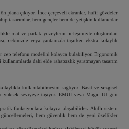
ön plana çıkıyor. İnce çerçeveli ekranlar, hafif gövdeler
hip tasarımlar, hem gençler hem de yetişkin kullanıcılar
llikle mat ve parlak yüzeylerin birleşimiyle oluşturulan
ı, cebinizde veya çantanızda taşırken ekstra kolaylık
or cep telefonu modelini kolayca bulabiliyor. Ergonomik
i kullanımlarda dahi elde rahatsızlık yaratmayan tasarım
olaylıkla kullanılabilmesini sağlıyor. Basit ve sezgisel
imini yüksek seviyeye taşıyor. EMUI veya Magic UI gibi
ratik fonksiyonlara kolayca ulaşabilirler. Akıllı sistem
 güncellemeleri, hem güvenlik hem de yeni özellikler