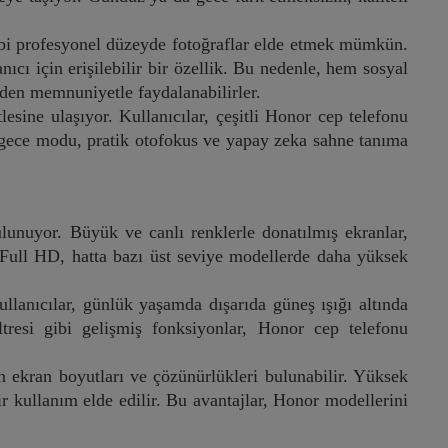
ibi profesyonel düzeyde fotoğraflar elde etmek mümkün.
ıcı için erişilebilir bir özellik. Bu nedenle, hem sosyal
den memnuniyetle faydalanabilirler.
lesine ulaşıyor. Kullanıcılar, çeşitli Honor cep telefonu
iş gece modu, pratik otofokus ve yapay zeka sahne tanıma
bulunuyor. Büyük ve canlı renklerle donatılmış ekranlar,
 Full HD, hatta bazı üst seviye modellerde daha yüksek
llanıcılar, günlük yaşamda dışarıda güneş ışığı altında
ltresi gibi gelişmiş fonksiyonlar, Honor cep telefonu
n ekran boyutları ve çözünürlükleri bulunabilir. Yüksek
r kullanım elde edilir. Bu avantajlar, Honor modellerini