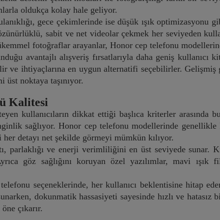
larla oldukça kolay hale geliyor.
lanıklığı, gece çekimlerinde ise düşük ışık optimizasyonu g
zünürlüklü, sabit ve net videolar çekmek her seviyeden kullan
ükemmel fotoğraflar arayanlar, Honor cep telefonu modellerin
duğu avantajlı alışveriş fırsatlarıyla daha geniş kullanıcı kit
ir ve ihtiyaçlarına en uygun alternatifi seçebilirler. Gelişm
i üst noktaya taşınıyor.
 Kalitesi
eyen kullanıcıların dikkat ettiği başlıca kriterler arasında 
nginlik sağlıyor. Honor cep telefonu modellerinde genellikle
i her detayı net şekilde görmeyi mümkün kılıyor.
 parlaklığı ve enerji verimliliğini en üst seviyede sunar. Ku
Ayrıca göz sağlığını koruyan özel yazılımlar, mavi ışık fi
elefonu seçeneklerinde, her kullanıcı beklentisine hitap ede
narken, dokunmatik hassasiyeti sayesinde hızlı ve hatasız bi
öne çıkarır.