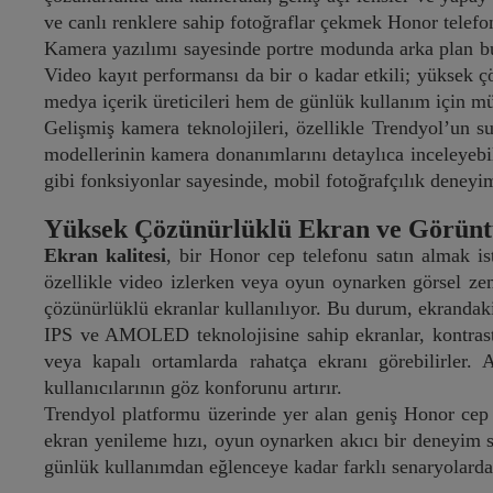
ve canlı renklere sahip fotoğraflar çekmek Honor telefon
Kamera yazılımı sayesinde portre modunda arka plan bu
Video kayıt performansı da bir o kadar etkili; yüksek çö
medya içerik üreticileri hem de günlük kullanım için m
Gelişmiş kamera teknolojileri, özellikle Trendyol’un sun
modellerinin kamera donanımlarını detaylıca inceleyebil
gibi fonksiyonlar sayesinde, mobil fotoğrafçılık deneyim
Yüksek Çözünürlüklü Ekran ve Görüntü
Ekran kalitesi
, bir Honor cep telefonu satın almak ist
özellikle video izlerken veya oyun oynarken görsel ze
çözünürlüklü ekranlar kullanılıyor. Bu durum, ekrandak
IPS ve AMOLED teknolojisine sahip ekranlar, kontrastı,
veya kapalı ortamlarda rahatça ekranı görebilirler. 
kullanıcılarının göz konforunu artırır.
Trendyol platformu üzerinde yer alan geniş Honor cep t
ekran yenileme hızı, oyun oynarken akıcı bir deneyim su
günlük kullanımdan eğlenceye kadar farklı senaryolarda 