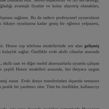
şmak mümkün olur. Stereo hoparlörler ve 3D ses desteği,
adığı avantajlı fiyatlar ve kolay alışveriş olanakları,
lışması sağlanır. Bu da sadece profesyonel oyuncuların
ik hikaye oyunlarına kadar geniş bir eğlence yelpazesi,
idir. Honor cep telefonu modellerinde yer alan
gelişmiş
olaylık sağlar. Özellikle evde akıllı cihazlar arasında
ık, akıllı saat ve diğer mobil aksesuarlarla uyumlu çalışan
 çeşitli Honor modelleri arasında, her ihtiyaca uygun
antaj sunar. Evde dosya transferinden dışarıda temassız
atik bir yardımcı olur. Tüm bu özellikler, kullanıcıyı